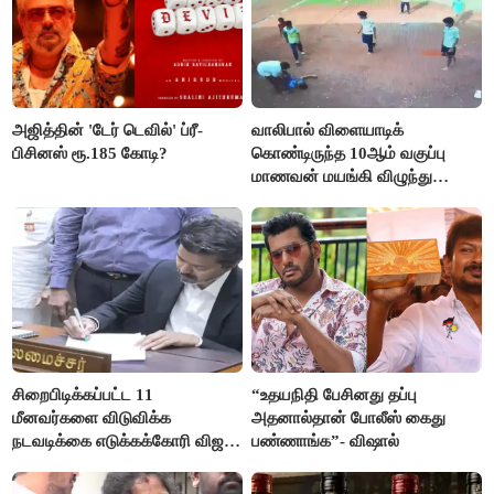
அஜித்தின் 'டேர் டெவில்' ப்ரீ-
வாலிபால் விளையாடிக்
பிசினஸ் ரூ.185 கோடி?
கொண்டிருந்த 10ஆம் வகுப்பு
மாணவன் மயங்கி விழுந்து
உயிரிழப்பு
சிறைபிடிக்கப்பட்ட 11
“உதயநிதி பேசினது தப்பு
மீனவர்களை விடுவிக்க
அதனால்தான் போலீஸ் கைது
நடவடிக்கை எடுக்கக்கோரி விஜய்
பண்ணாங்க”- விஷால்
கடிதம்