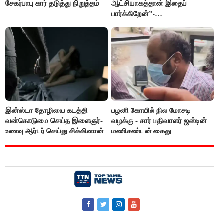
சேகர்பாபு கார் தடுத்து நிறுத்தம்
ஆட்சியாகத்தான் இதைப்
பார்க்கிறேன்”-
எம்.ஆர்.கே.பன்னீர்செல்வம்
இன்ஸ்டா தோழியை கடத்தி
பழனி கோயில் நில மோசடி
வன்கொடுமை செய்த இளைஞர்-
வழக்கு - சார் பதிவாளர் ஜஸ்டின்
உணவு ஆர்டர் செய்து சிக்கினான்
மணிகண்டன் கைது