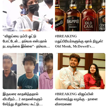
"விஜய்யை நம்பி ஓட்டு
#BREAKING
போட்டேன்... தவெக என்பதால்
மதுப்பிரியர்களுக்கு ஷாக் நியூஸ்!
நடவடிக்கை இல்லை”- தவெக
Old Monk, McDowell's
நிர்வாகியால் பாதிக்கப்பட்ட பெண்
மதுபானங்களை விற்பனை செய்ய
கதறல்
FSSAI தடை
இருவரை காதலித்ததால்
#BREAKING விஜய்யின்
விபரீதம்... 2 காதலன்களும்
விவாகரத்து வழக்கு - நாளை
சேர்ந்து சிறுமியை கூட்டு
விசாரணை