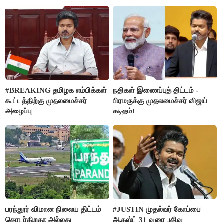
வன்கொடுமை செய்து கொலை
செய்த கொடூரம்
#BREAKING தமிழக எம்பிக்கள்
நதிகள் இணைப்புத் திட்டம் -
கூட்டத்திற்கு முதலமைச்சர்
பிரமருக்கு முதலமைச்சர் விஜய்
அழைப்பு
கடிதம்!
பரந்தூர் விமான நிலைய திட்டம்
#JUSTIN முதல்வர் கோப்பை
தொடர்கிறதா அல்லது
ஆகஸ்ட் 31 வரை பதிவு