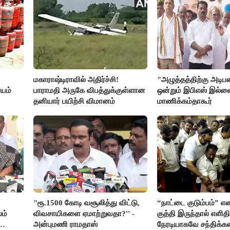
மகாராஷ்டிராவில் அதிர்ச்சி!
"அழுத்தத்திற்கு அடி
யம்
பாராமதி அருகே விபத்துக்குள்ளான
ஒன்றும் இபிஎஸ் இல்ல
தனியார் பயிற்சி விமானம்
மாணிக்கம்தாகூர்
"ரூ.1500 கோடி வசூலித்து விட்டு,
“நாட்டை குடும்பம்” எ
ம்
விவசாயிகளை ஏமாற்றுவதா?'' -
குத்தி இருந்தால் எளிதி
அன்புமணி ராமதாஸ்
நேரடியாகவே சந்திக்கல