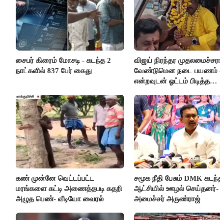
சைபர் கிரைம் மோசடி - கடந்த 2
விஜய் நிரந்தர முதலமைச்சர
நாட்களில் 837 பேர் கைது
வேண்டுமென நடை பயணம் 
என்றவுடன் ஓட்டம் பிடித்த
தவெகவினர்
கண் முன்னே வெட்டப்பட்ட
சமூக நீதி பேசும் DMK கடந்
மரங்களை கட்டி அணைத்தபடி கதறி
ஆட்சியில் ஊழல் செய்தனர்-
அழுத பெண்- வீடியோ வைரல்
அமைச்சர் அருண்ராஜ்