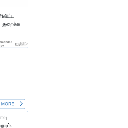
ிவிட்ட
ை குறைக்க
ளவு
யும்.