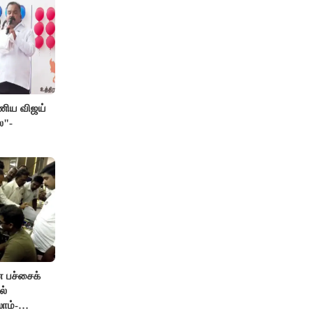
பணிய விஜய்
ை"-
ன பச்சைக்
ல்
ாம்-