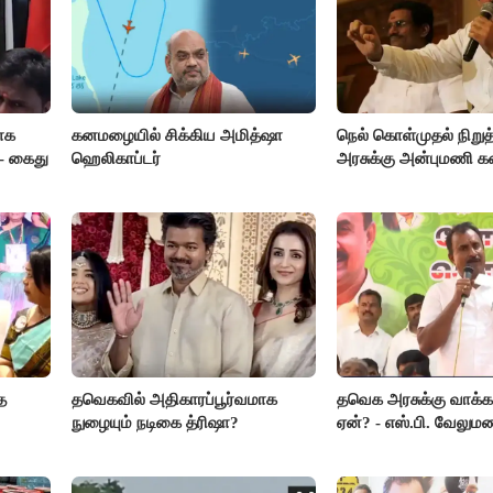
ாக
கனமழையில் சிக்கிய அமித்ஷா
நெல் கொள்முதல் நிறு
- கைது
ஹெலிகாப்டர்
அரசுக்கு அன்புமணி 
த
தவெகவில் அதிகாரப்பூர்வமாக
தவெக அரசுக்கு வாக்க
நுழையும் நடிகை த்ரிஷா?
ஏன்? - எஸ்.பி. வேலும