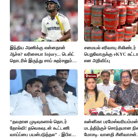
இந்திய அணிக்கு என்னதான்
சமையல் எரிவாயு சிலிண்டர்
ஆச்சு? வரிசையா Injury... டெஸ்ட்
பெறுவோருக்கு eKYC கட்டா
தொடரில் இருந்து சாய் சுதர்சனும்
என அறிவிப்பு
விலகல்
“தவறான முடிவுகளால் தொடர்
கன்னிகா பரமேஸ்வரியம்மன்
தோல்வி! தவெகவுடன் கூட்டணி
மடத்திற்குச் சொந்தமான நில
வாய்ப்பை பயன்படுத்தல” - இபிஎஸ்
மோசடி- வானதி சீனிவாசன்