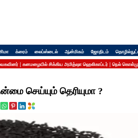
னிமா
க்ரைம்
லைப்ஸ்டைல்
ஆன்மிகம்
ஜோதிடம்
தொழில்நுட்
நன்மை செய்யும் தெரியுமா ?