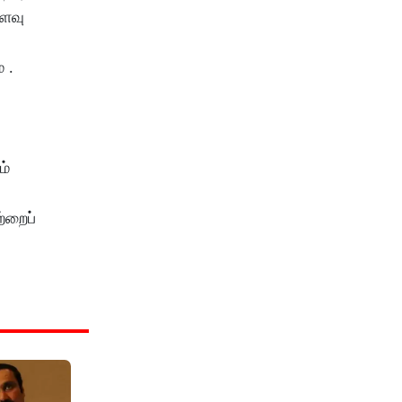
அளவு
் .
ம்
்றைப்