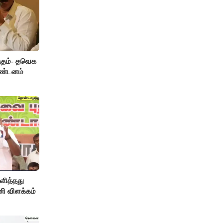
த்தம்- தவெக
கண்டனம்
ளித்தது
ணி விளக்கம்