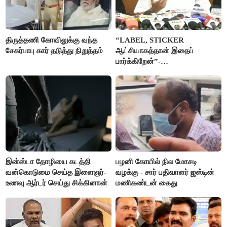
திருத்தணி கோவிலுக்கு வந்த
“LABEL, STICKER
சேகர்பாபு கார் தடுத்து நிறுத்தம்
ஆட்சியாகத்தான் இதைப்
பார்க்கிறேன்”-
எம்.ஆர்.கே.பன்னீர்செல்வம்
இன்ஸ்டா தோழியை கடத்தி
பழனி கோயில் நில மோசடி
வன்கொடுமை செய்த இளைஞர்-
வழக்கு - சார் பதிவாளர் ஜஸ்டின்
உணவு ஆர்டர் செய்து சிக்கினான்
மணிகண்டன் கைது