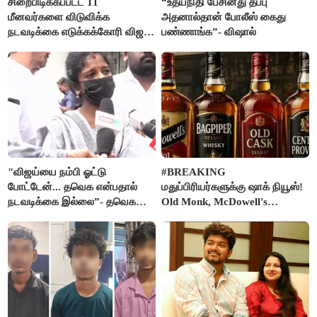
சிறைபிடிக்கப்பட்ட 11
“உதயநிதி பேசினது தப்பு
மீனவர்களை விடுவிக்க
அதனால்தான் போலீஸ் கைது
நடவடிக்கை எடுக்கக்கோரி விஜய்
பண்ணாங்க”- விஷால்
கடிதம்
"விஜய்யை நம்பி ஓட்டு
#BREAKING
போட்டேன்... தவெக என்பதால்
மதுப்பிரியர்களுக்கு ஷாக் நியூஸ்!
நடவடிக்கை இல்லை”- தவெக
Old Monk, McDowell's
நிர்வாகியால் பாதிக்கப்பட்ட பெண்
மதுபானங்களை விற்பனை செய்ய
கதறல்
FSSAI தடை