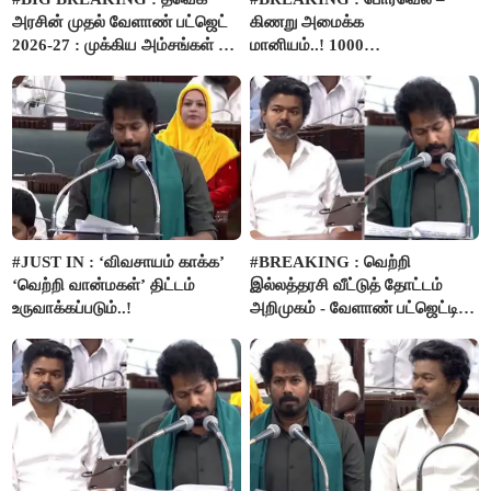
அரசின் முதல் வேளாண் பட்ஜெட்
கிணறு அமைக்க
2026-27 : முக்கிய அம்சங்கள் ஓர்
மானியம்..! 1000
பார்வை..!
விவசாயிகளுக்கு மானியத்தில்
பம்புசெட் வழங்கப்படும்..!
#JUST IN : ‘விவசாயம் காக்க’
#BREAKING : வெற்றி
‘வெற்றி வான்மகள்’ திட்டம்
இல்லத்தரசி வீட்டுத் தோட்டம்
உருவாக்கப்படும்..!
அறிமுகம் - வேளாண் பட்ஜெட்டில்
அறிவிப்பு..!