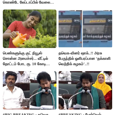
கொண்டே லேப்டாப்பில் வேலை
பார்த்த நபர்..!
பெண்களுக்கு குட் நியூஸ்
தவெக-வினர் ஷாக்..!! அரசு
சொன்ன அமைச்சர்... வீட்டில்
பேருந்தில் ஒளிபரப்பான ‘தக்காளி
தோட்டம் போட ரூ. 10 கோடி
வெற்றிக் கழகம்’..!!
நிதி..!
#BIG BREAKING : தவெக
#BREAKING : போர்வெல் –