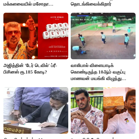
மக்களவையில் மசோதா
தொடங்கிவைக்கிறார்
நிறைவேற்றம்!
அஜித்தின் 'டேர் டெவில்' ப்ரீ-
வாலிபால் விளையாடிக்
பிசினஸ் ரூ.185 கோடி?
கொண்டிருந்த 10ஆம் வகுப்பு
மாணவன் மயங்கி விழுந்து
உயிரிழப்பு