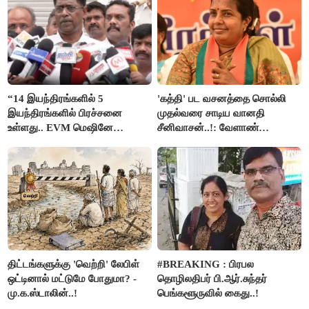
“14 இயந்திரங்களில் 5
'கத்தி' பட வசனத்தை சொல்லி
இயந்திரங்களில் பிரச்சனை
முதல்வரை சாடிய வானதி
உள்ளது.. EVM மெஷினே
சீனிவாசன்..!: வேளாண்
பிரச்சனையா இருக்கு”- என்.ஆர்.
பட்ஜெட்டுக்கு பாஜக கடும்
இளங்கோ
எதிர்ப்பு!
திட்டங்களுக்கு 'வெற்றி' லேபிள்
#BREAKING : பிரபல
ஒட்டினால் மட்டுமே போதுமா? -
தொழிலதிபர் பி.ஆர்.சுந்தர்
மு.க.ஸ்டாலின்..!
பெங்களூருவில் கைது..!