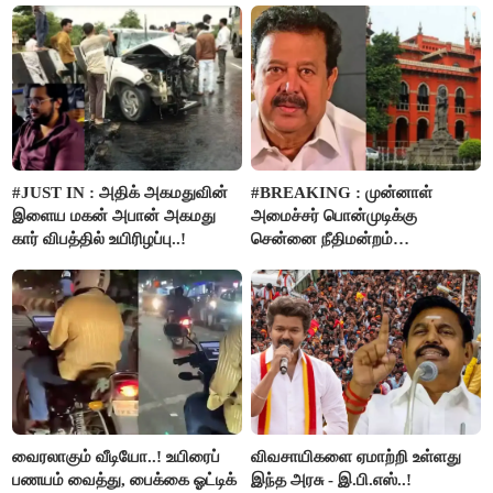
#JUST IN : அதிக் அகமதுவின்
#BREAKING : முன்னாள்
இளைய மகன் அபான் அகமது
அமைச்சர் பொன்முடிக்கு
கார் விபத்தில் உயிரிழப்பு..!
சென்னை நீதிமன்றம்
பிடிவாரண்ட்..!
வைரலாகும் வீடியோ..! உயிரைப்
விவசாயிகளை ஏமாற்றி உள்ளது
பணயம் வைத்து, பைக்கை ஓட்டிக்
இந்த அரசு - இ.பி.எஸ்..!