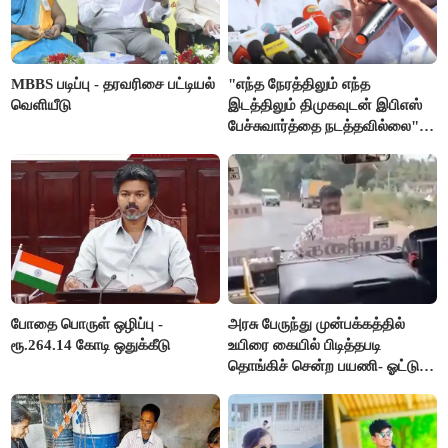
MBBS படிப்பு - தரவரிசை பட்டியல்
"எந்த நேரத்திலும் எந்த
வெளியீடு
இடத்திலும் திமுகவுடன் இபிஎஸ்
பேச்சுவார்த்தை நடத்தவில்லை" -
அக்ரி கிருஷ்ணமூர்த்தி
போதை பொருள் ஒழிப்பு -
அரசு பேருந்து முன்பக்கத்தில்
ரூ.264.14 கோடி ஒதுக்கீடு
உயிரை கையில் பிடித்தபடி
தொங்கிச் சென்ற பயணி- ஓட்டுநர்
சஸ்பெண்ட்