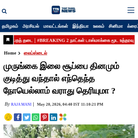
தமிழகம்
அரசியல்
மாவட்டங்கள்
இந்தியா
உலகம்
சினிமா
க்ரைம
Home
லைப்ஸ்டைல்
முருங்கை இலை சூப்பை தினமும்
குடித்து வந்தால் எந்தெந்த
நோயெல்லாம் வராது தெரியுமா ?
By
May 20, 2026, 04:40 IST
11:10:21 PM
RAJA MANI