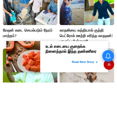
ரேஷன் கடை செயல்படும் நேரம்
காதலியை கத்தியால் குத்தி
மாற்றம்?
பெட்ரோல் ஊற்றி எரித்த காதலன்!
பரபரப்பு பின்னணி
“அண்ணி த்ரிஷாவுக்காக
சண்டை போடுறாங்க”- மேடையில்
அவதூறு பேசிய
ஆர்.பி.உதயகுமார் மீது புகார்
“அண்ணி த்ரிஷாவுக்காக சண்டை
தவெக ஆட்சி 100 நாட்கள்..
போடுறாங்க”- மேடையில்
இதுவரை செஞ்சது என்ன? லிஸ்ட்
அவதூறு பேசிய
எடுக்க முதல்வர் விஜய் உத்தரவு
ஆர்.பி.உதயகுமார் மீது புகார்