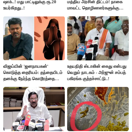
ஷாக்..! மது பாட்டிலுக்கு ரூ.20
மத்திய அரசின் திட்டம்! நாகை
உயர்கிறது..!
மாவட்ட தொழிலாளர்களுக்கு
ஆட்சியர் வெளியிட்ட சூப்பர்
செய்தி!
விஜய்யின் 'ஜனநாயகன்'
உதயநிதி ஸ்டாலின் கைது என்பது
கொடுத்த தைரியம்: தந்தையிடம்
வெறும் நாடகம் - அர்ஜுன் சம்பத்
தனக்கு நேர்ந்த கொடூரத்தை
பகிரங்க குற்றச்சாட்டு..!
கூறிய சிறுமி!