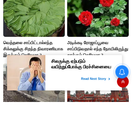
வெத்தலை சாப்பிட்டால்எந்த
அடிக்கடி ரோஜாப்பூவை
சிக்கலுக்கு சிறந்த நிவாரணியாக
சாப்பிடுவதால் எந்த நோயிலிருந்து
இருக்கும் தெரியுமா ?
காக்கும் தெரியுமா ?
உதயநிதி ஸ்டாலின் கைது என்பது
வெறும் நாடகம் - அர்ஜுன் சம்பத்
பகிரங்க குற்றச்சாட்டு..!
இப்படிலாமா யோசிப்பாங்க! டேபிள்
சென்னை உயர்நீதிமன்றத்திற்கு
ஃபேன்கள் வைத்து சாலையை
புதிதாக 15 நீதிபதிகள் நியமனம்
உலர்த்தும் வடக்கன்ஸ்