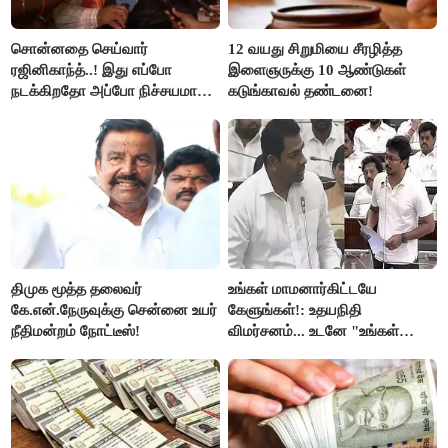
சொன்னதை செய்வார்
12 வயது சிறுமியை சீரழித்த
ரஜினிகாந்த்..! இது எப்போ
இளைஞருக்கு 10 ஆண்டுகள்
நடக்கிறதோ அப்போ நிச்சயமாக
கடுங்காவல் தண்டனை!
ரஜினி ₹1 கோடி தருவார் - லதா
ரஜினிகாந்த்..!
திமுக மூத்த தலைவர்
உங்கள் மாமனார்கிட்டயே
கே.என்.நேருவுக்கு சென்னை உயர்
கேளுங்கள்!: உதயநிதி
நீதிமன்றம் நோட்டீஸ்!
விமர்சனம்... உடனே "உங்கள்
அப்பாவிடம் கேளுங்கள்" என
ஆதவ் அர்ஜுனா பதிலடி!