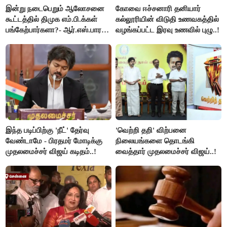
இன்று நடைபெறும் ஆலோசனை
கோவை ஈச்சனாரி தனியார்
கூட்டத்தில் திமுக எம்.பி.க்கள்
கல்லூரியின் விடுதி உணவகத்தில்
பங்கேற்பார்களா?- ஆர்.எஸ்.பாரதி
வழங்கப்பட்ட இரவு உணவில் புழு..!
விளக்கம்..!
இந்த படிப்பிற்கு 'நீட்' தேர்வு
'வெற்றி தறி' விற்பனை
வேண்டாமே - பிரதமர் மோடிக்கு
நிலையங்களை தொடங்கி
முதலமைச்சர் விஜய் கடிதம்..!
வைத்தார் முதலமைச்சர் விஜய்..!