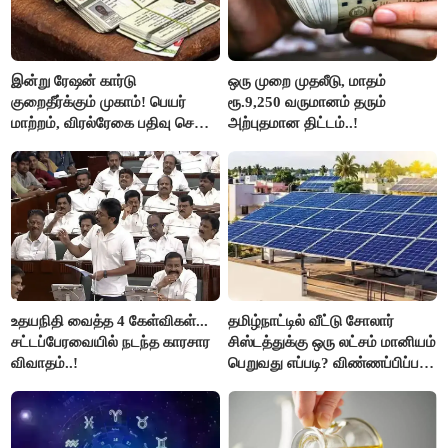
இன்று ரேஷன் கார்டு
ஒரு முறை முதலீடு, மாதம்
குறைதீர்க்கும் முகாம்! பெயர்
ரூ.9,250 வருமானம் தரும்
மாற்றம், விரல்ரேகை பதிவு செய்ய
அற்புதமான திட்டம்..!
அரிய வாய்ப்பு!
உதயநிதி வைத்த 4 கேள்விகள்...
தமிழ்நாட்டில் வீட்டு சோலார்
சட்டப்பேரவையில் நடந்த காரசார
சிஸ்டத்துக்கு ஒரு லட்சம் மானியம்
விவாதம்..!
பெறுவது எப்படி? விண்ணப்பிப்பது
எப்படி?