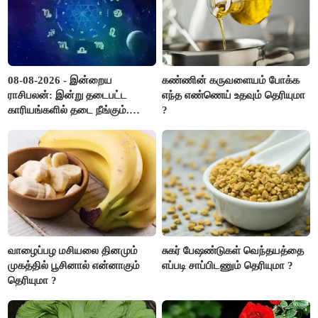
08-08-2026 - இன்றைய
கண்ணின் கருவளையம் போக்க
ராசிபலன்: இன்று தடைபட்ட
எந்த எண்ணெய் உதவும் தெரியுமா
காரியங்களில் தடை நீங்கும்.
?
பணவரத்து எதிர்பார்த்தபடி
இருக்கும். ஆன்மீக எண்ணம்
அதிகரிக்கும்..!
வாழைப்பழ மசியலை தினமும்
சுகர் பேஷண்டுகள் வெந்தயத்தை
முகத்தில் பூசினால் என்னாகும்
எப்படி சாப்பிடணும் தெரியுமா ?
தெரியுமா ?