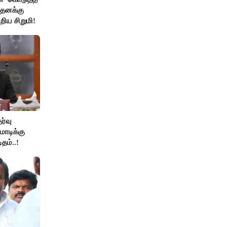
 தனக்கு
றிய சிறுமி!
ேர்வு
ோடிக்கு
தம்..!