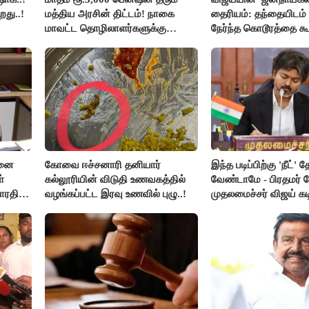
றது..!
மத்திய அரசின் திட்டம்! நாகை
தைரியம்: தந்தையிடம்
மாவட்ட தொழிலாளர்களுக்கு
நேர்ந்த கொடூரத்தை கூ
ஆட்சியர் வெளியிட்ட சூப்பர்
செய்தி!
சனை
கோவை ஈச்சனாரி தனியார்
இந்த படிப்பிற்கு 'நீட்' த
்
கல்லூரியின் விடுதி உணவகத்தில்
வேண்டாமே - பிரதமர் ம
ாரதி
வழங்கப்பட்ட இரவு உணவில் புழு..!
முதலமைச்சர் விஜய் கடி