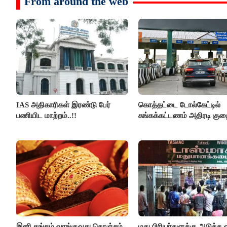
From around the web
IAS அதிகாரிகள் இரண்டு பேர்
கொத்தட்டை டோல்கேட்டில்
பணியிட மாற்றம்..!!
சுங்கக்கட்டணம் அதிரடி குறை
இனி தங்கம் வாங்குவது கொஞ்சம்
மது பிரியர்களுக்கு அடுத்த ஷ