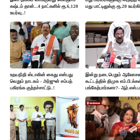
கஷ்டம் தான்...4 நாட்களில் ரூ.6,120
மது பாட்டிலுக்கு ரூ.20 உயர்கி
உயர்வு..!
உதயநிதி ஸ்டாலின் கைது என்பது
இன்று நடைபெறும் ஆலோ
வெறும் நாடகம் - அர்ஜுன் சம்பத்
கூட்டத்தில் திமுக எம்.பி.க்கள
பகிரங்க குற்றச்சாட்டு..!
பங்கேற்பார்களா?- ஆர்.எஸ்.ப
விளக்கம்..!