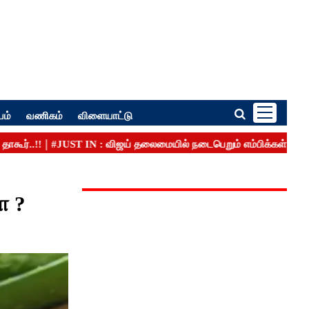
பம்
வணிகம்
விளையாட்டு
ா ?