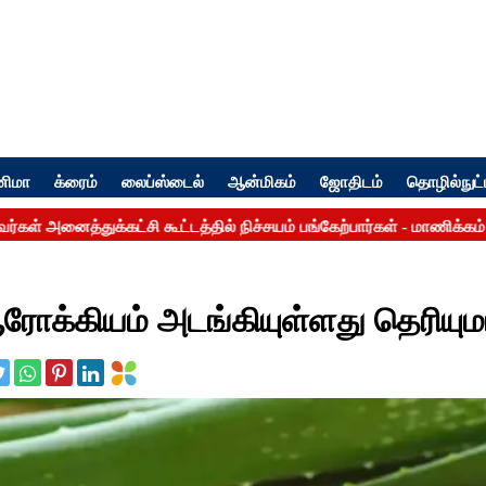
னிமா
க்ரைம்
லைப்ஸ்டைல்
ஆன்மிகம்
ஜோதிடம்
தொழில்நுட்
ோக்கியம் அடங்கியுள்ளது தெரியும