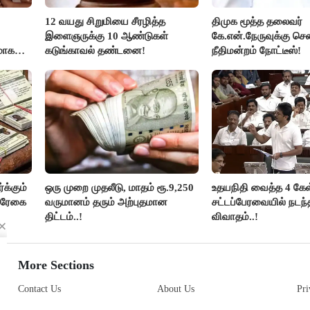
12 வயது சிறுமியை சீரழித்த
திமுக மூத்த தலைவர்
இளைஞருக்கு 10 ஆண்டுகள்
கே.என்.நேருவுக்கு செ
மாக
கடுங்காவல் தண்டனை!
நீதிமன்றம் நோட்டீஸ்!
லதா
க்கும்
ஒரு முறை முதலீடு, மாதம் ரூ.9,250
உதயநிதி வைத்த 4 கேள்
ல்ரேகை
வருமானம் தரும் அற்புதமான
சட்டப்பேரவையில் நடந
திட்டம்..!
விவாதம்..!
More Sections
Contact Us
About Us
Pri