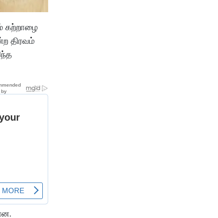
ம் கற்றாழை
்ற திரவம்
இந்த
்ளன.