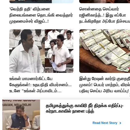
'வெற்றி தறி' விற்பனை
சொன்னதை செய்வார்
நிலையங்களை தொடங்கி வைத்தார்
ரஜினிகாந்த்..! இது எப்போ
முதலமைச்சர் விஜய்..!
நடக்கிறதோ அப்போ நிச்சய
ரஜினி ₹1 கோடி தருவார் - 
ரஜினிகாந்த்..!
உங்கள் மாமனார்கிட்டயே
இன்று ரேஷன் கார்டு குறைதீர்
கேளுங்கள்!: உதயநிதி விமர்சனம்...
முகாம்! பெயர் மாற்றம், விர
உடனே "உங்கள் அப்பாவிடம்
பதிவு செய்ய அரிய வாய்ப்பு!
கேளுங்கள்" என ஆதவ் அர்ஜுனா
பதிலடி!