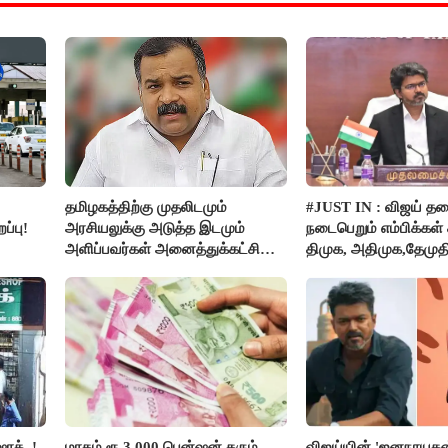
தமிழகத்திற்கு முதலிடமும்
#JUST IN : விஜய் த
ப்பு!
அரசியலுக்கு அடுத்த இடமும்
நடைபெறும் எம்பிக்கள் க
அளிப்பவர்கள் அனைத்துக்கட்சி
திமுக, அதிமுக,தேமுத
கூட்டத்தில் நிச்சயம் பங்கேற்பார்கள்
புறக்கணிப்பு..!
- மாணிக்கம் தாகூர்..!!
ாக்..!
மாதம் ரூ.3,000 பென்ஷன் தரும்
விஜய்யின் 'ஜனநாயகன