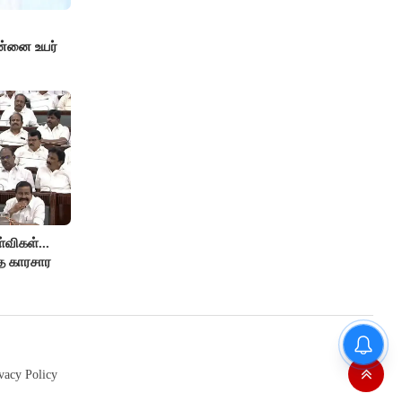
ன்னை உயர்
விகள்...
்த காரசார
இனி தங்கம் வாங்குவது
கொஞ்சம் கஷ்டம் தான்...4
நாட்களில் ரூ.6,120 உயர்வு..!
vacy Policy