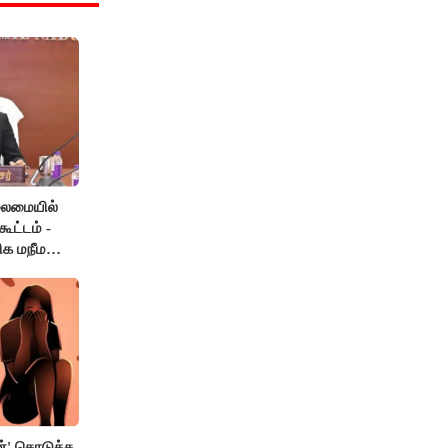
லைமையில்
ூட்டம் -
ிக மநீம
்' கொடுத்த