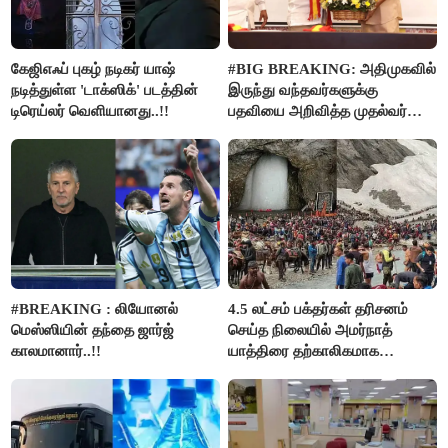
கேஜிஎஃப் புகழ் நடிகர் யாஷ்
#BIG BREAKING: அதிமுகவில்
நடித்துள்ள 'டாக்‌ஸிக்' படத்தின்
இருந்து வந்தவர்களுக்கு
டிரெய்லர் வெளியானது..!!
பதவியை அறிவித்த முதல்வர்
விஜய்..!!
#BREAKING : லியோனல்
4.5 லட்சம் பக்தர்கள் தரிசனம்
மெஸ்ஸியின் தந்தை ஜார்ஜ்
செய்த நிலையில் அமர்நாத்
காலமானார்..!!
யாத்திரை தற்காலிகமாக
நிறுத்தம்..!!