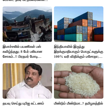
இலவச Wi-Fi வசதி..!!
இமாச்சலில் பயணிகள் பஸ்
இந்தியாவில் இருந்து
கவிழ்ந்தது; 8 பேர் பலியான
இறக்குமதியாகும் பொருட்களுக்கு
சோகம்..!! பிரதமர் மோடி
100% வரி விதிக்கும் மசோதா;
இரங்கல்..!!
அமெரிக்கா நிறைவேற்றம்..!!
தயவு செய்து யுபிஐ கட்டணம்
மீண்டும் மீண்டுமா..? தமிழகத்தில்