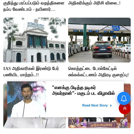
குறித்து பரப்பப்படும் வதந்திகளை
அதிகரிக்கும் அரிசி விலை..!
நம்ப வேண்டாம் - நயினார்
நாகேந்திரன்..!!
IAS அதிகாரிகள் இரண்டு பேர்
கொத்தட்டை டோல்கேட்டில்
பணியிட மாற்றம்..!!
சுங்கக்கட்டணம் அதிரடி குறைப்பு!
தமிழக மக்களவை தொகுதிகள்
59 ஆக உயரும்: உத்தேச பட்டியல்
இதோ!