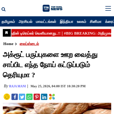
தமிழகம்
அரசியல்
மாவட்டங்கள்
இந்தியா
உலகம்
சினிமா
க்ரைம
Home
லைப்ஸ்டைல்
அக்ரூட் பருப்புகளை ஊற வைத்து
சாப்பிட எந்த நோய் கட்டுப்படும்
தெரியுமா ?
By
May 25, 2026, 04:00 IST
10:30:20 PM
RAJA MANI