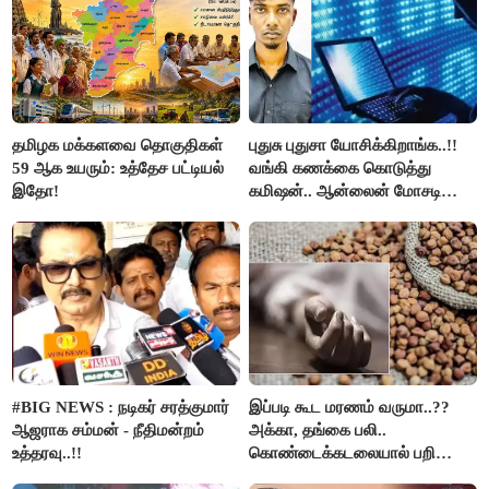
தமிழக மக்களவை தொகுதிகள்
புதுசு புதுசா யோசிக்கிறாங்க..!!
59 ஆக உயரும்: உத்தேச பட்டியல்
வங்கி கணக்கை கொடுத்து
இதோ!
கமிஷன்.. ஆன்லைன் மோசடி
கும்பலுக்கு உதவிய வாலிபர்
கைது..!!
#BIG NEWS : நடிகர் சரத்குமார்
இப்படி கூட மரணம் வருமா..??
ஆஜராக சம்மன் - நீதிமன்றம்
அக்கா, தங்கை பலி..
உத்தரவு..!!
கொண்டைக்கடலையால் பறிபோன
உயிர்கள்..!!