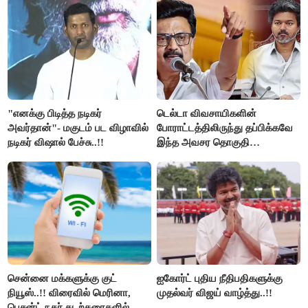
"எனக்கு பிடித்த நடிகர்
டெல்டா விவசாயிகளின்
அவர்தான்"- மகுடம் பட விழாவில்
போராட்டத்திலிருந்து தப்பிக்கவே
நடிகர் விஷால் பேச்சு..!!
இந்த அவசர தொகுதி
மறுவரையறை நாடகத்தை
அரங்கேற்றுகிறார் முதலமைச்சர் -
திமுக ஐடி விங்..!!
சென்னை மக்களுக்கு குட்
ஐகோர்ட் புதிய நீதிபதிகளுக்கு
நியூஸ்..!! விரைவில் மெரினா,
முதல்வர் விஜய் வாழ்த்து..!!
பெசன்ட் நகர் கடற்கரைகளில்