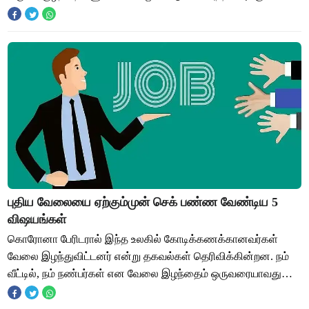
குழந்தைகள் மொபைலுக்கு அடிமையாகி வருகின
புதிய வேலையை ஏற்கும்முன் செக் பண்ண வேண்டிய 5
விஷயங்கள்
கொரோனா பேரிடரால் இந்த உலகில் கோடிக்கணக்கானவர்கள்
வேலை இழந்துவிட்டனர் என்று தகவல்கள் தெரிவிக்கின்றன. நம்
வீட்டில், நம் நண்பர்கள் என வேலை இழந்தைம் ஒருவரையாவது
உங்களுக்குத் தெரிந்திருக்கக் கூடும். ஒருவே