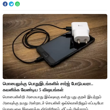
ஆரம்பித்துவிட்டன. உயர்கல்வியில் டிஜிட்டல்மய
மொபைலுக்கு பொதுஇடங்களில் சார்ஜ் போடுபவரா..
கவனிக்க வேண்டிய 5 விஷயங்கள்
மொபைலின்றி அமையாது இவ்வுலகு என்று புது குறள் இயற்றும்
அளவுக்கு நமது அன்றாடச் செயலின் ஒவ்வொன்றிலும் எப்படியோ
மொபைலை இணைத்து விடுகிறோம். வீட்டில் மின்சாரம்