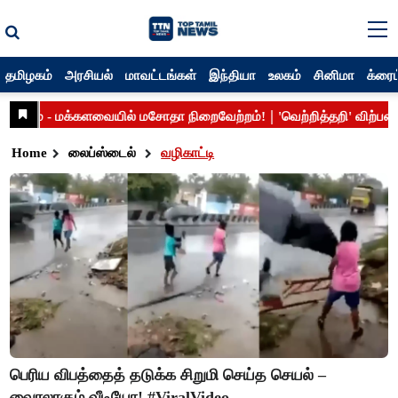
தமிழகம்
அரசியல்
மாவட்டங்கள்
இந்தியா
உலகம்
சினிமா
க்ரைம
Home
லைப்ஸ்டைல்
வழிகாட்டி
பெரிய விபத்தைத் தடுக்க சிறுமி செய்த செயல் –
வைரலாகும் வீடியோ! #ViralVideo