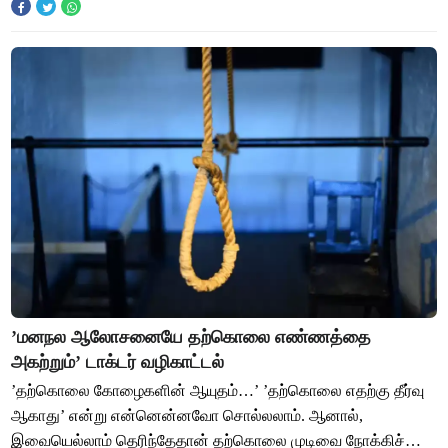
நடவடிக்கைகளை மத்திய அரசு ஊக்குவித்து வருகிறது. மு
’மனநல ஆலோசனையே தற்கொலை எண்ணத்தை
அகற்றும்’ டாக்டர் வழிகாட்டல்
’தற்கொலை கோழைகளின் ஆயுதம்…’ ’தற்கொலை எதற்கு தீர்வு
ஆகாது’ என்று என்னென்னவோ சொல்லலாம். ஆனால்,
இவையெல்லாம் தெரிந்தேதான் தற்கொலை முடிவை நோக்கிச்