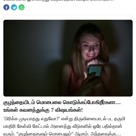
துண்டிக்கப்பட்ட உடனே, மெழுகுவர்த்தி, தீப்பெட்
குழந்தையிடம் மொபைலை கொடுக்கப்போகிறீர்களா…
உங்கள் கவனத்துக்கு 7 விஷயங்கள்!
’பிரிக்க முடியாதது எதுவோ?’ என்று திருவிளையாடல் பட தருமி
மாதிரி கேள்வி கேட்டால் அனைத்து வீடுகளில் ஒரே பதில்தான்
வரும். “குழந்தைகளும் மொபைலும்“ ஆமாம். அந்தளவுக்கு