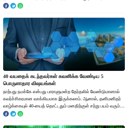
செல்கிறார் என்பதே உண்மை. இந்தியாவில் தற்கொலைகள்
அதிகரித்த
40 வயதைக் கடந்தவர்கள் கவனிக்க வேண்டிய 5
பொருளாதார விஷயங்கள்
நாற்பது நமக்கே என்பது பாராளுமன்ற தேர்தலில் வேண்டுமானால்
கவர்ச்சிகரமான வாக்கியமாக இருக்கலாம். ஆனால், தனிமனிதர்
வாழ்க்கையுல் 40-யைத் தொட்டதும் மனதிற்குள் சற்று பயம் வரும்.
ஏனெனில், அதுவரை விளையாட்டாக,