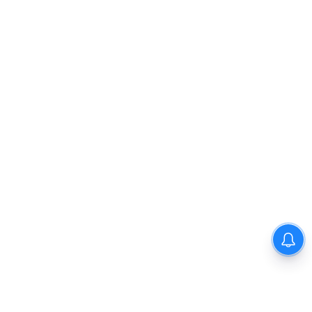
“நிதி நிலைமை சரியான பிறகு
மற்ற திட்டங்கள் அறிவிக்கப்படும்”-
அமைச்சர் நிர்மல்குமார் விளக்கம்