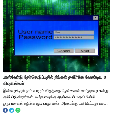
பாஸ்வேர்டு தேர்தெடுப்பதில் நீங்கள் தவிர்க்க வேண்டிய 8
விஷயங்கள்
இன்றைக்கும் நாம் வாழும் விதத்தை ஆன்லைன் வாழ்முறை என்று
குறிப்பிடுகிறார்கள். அந்தளவுக்கு ஆன்லைன் உதவியின்றி
ஒருநாளைக் கழிக்க முடியாது என்ற அளவுக்கு மாறிவிட்டது உலகம்.
நமது லேப்டாப்பில் வைத்திருக்கும்