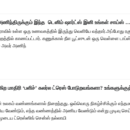
ங் அணிந்திருக்கும் இந்த டெனிம் ஷார்ட்ஸ் இனி உங்கள் சாய்ஸ் …
த்ராவில் உள்ள ஒரு உணவகத்தில் இருந்து வெளியே வந்தார்.அப்போது ர
த்தில் காணப்பட்டார். கணுக்கால் நீள பூட்ஸுடன் ஒரு வெள்ளை டாப்ஸ் 
ை அவர் அணிந்
ிற மாதிரி ‘பளிச்’ கலர்ல ட்ரெஸ் போடுறவங்களா? உங்களுக்குத
உலகம் வண்ணங்களால் நிறைந்தது. ஒவ்வொரு நிகழ்ச்சிக்கும் எந்த
ேண்டும், எந்த வண்ணத்தில் அணிய வேண்டும் என்று முடிவு செ
ுடைய ட்ரெஸ்ஸிங் சென்ஸ் நல்லாயி