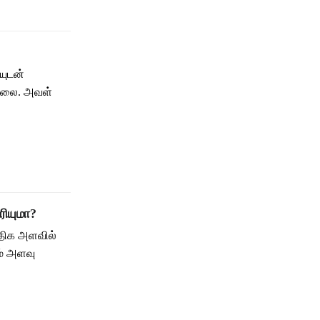
யுடன்
ல்லை. அவள்
ியுமா?
திக அளவில்
ம் அளவு