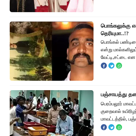
பொங்கலுக்கு எ
தெரியுமா..!?
பொங்கல் பண்டிகை
என்று மால்களில
வேட்டி,சட்டை என 
பஞ்சாயத்து தலை
பெரம்பலூர் மாவட்
குறைவால் உயிரிழந
மாவட்டத்தில், பஞ்