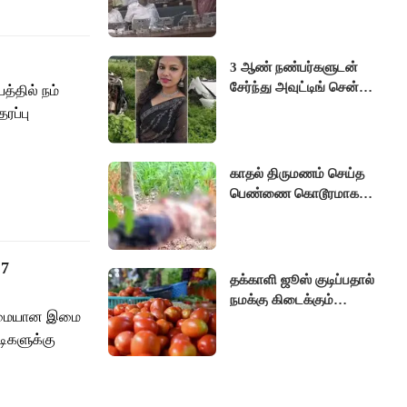
தமிழக மக்கள் நாங்கள்
சும்மா இருப்போமா?-
பிரேமலதா விஜயகாந்த்
3 ஆண் நண்பர்களுடன்
சேர்ந்து அவுட்டிங் சென்ற
்தில் நம்
இளம்பெண் பரிதாப
ரப்பு
மரணம்! அதிரவைக்கும்
பின்னணி
காதல் திருமணம் செய்த
பெண்ணை கொடூரமாக
கொன்ற பெற்றோர்!
அதிரவைக்கும்
ஆணவக்கொலை
 7
தக்காளி ஜூஸ் குடிப்பதால்
நமக்கு கிடைக்கும்
அருமையான இமை
நன்மைகள்
ிகளுக்கு