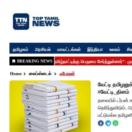
தமிழகம்
அரசியல்
மாவட்டங்கள்
இந்தியா
உலகம்
சி
Home
லைப்ஸ்டைல்
ஃபேஷன்
வேட்டி தமிழனு
#வேட்டி_தினம்
தலையில் டர்பன் க
தெரிந்துவிடும்
மட்டுமல்ல தமிழ