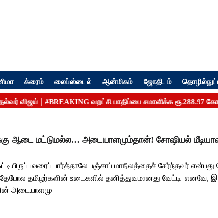
னிமா
க்ரைம்
லைப்ஸ்டைல்
ஆன்மிகம்
ஜோதிடம்
தொழில்நுட்
க்கு ஆடை மட்டுமல்ல… அடையாளமும்தான்! சோஷியல் மீடியாவ
ட்டியிருப்பவரைப் பார்த்தாலே பஞ்சாப் மாநிலத்தைச் சேர்ந்தவர் என்ப
. அதேபோல தமிழர்களின் உடைகளில் தனித்துவமானது வேட்டி. எனவே,
னின் அடையாளமு