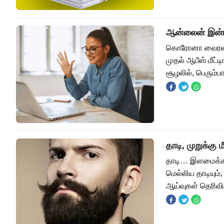
ஆன்லைன் இன்டர
கொரோனா வைரஸ் ப
முதல் ஆபீஸ் மீட
சூழலில், பெரும
தாடி, முறுக்கு
தாடி… இளமைக்க
மெல்லிய தாடியும்
ஆய்வுகள் தெரிவி