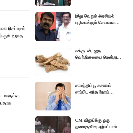
உருவாக்கப்படும்..!
இது வெறும் அரசியல்
பழிவாங்கும் செயலாக
மண ரிசப்ஷன்
தான் தெரிகிறது பி.ஆர்
க்குள் வராத
சுந்தர் கைதிற்கு சீமான்
கடும் கண்டனம்..!
சுக்குடன், ஒரு
வெற்றிலையை மென்று
தின்றால் எந்த நோய்
விலகும் தெரியுமா ?
சாமந்திப் பூ கசாயம்
சாப்பிட எந்த நோய்
பலருக்கு
ஓடிப்போகும் தெரியுமா ?
ப்பதாக
CM விஜய்க்கு ஒரு
தலைகுனிவு ஏற்பட்டால்