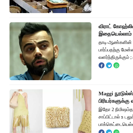
விராட் கோஹ்ல
இதையெல்லாம் ச
தாடி-ஆண்களின் 
பார்ப்பதற்கு மேன்
வளர்ந்திருக்கும் 
Maggi நூடுல்ஸ
பிரியர்களுக்க
இதோ 2 நிமிஷம்தா
சாப்பிட்டால் உ டல
பாக்கெட்டையெல்