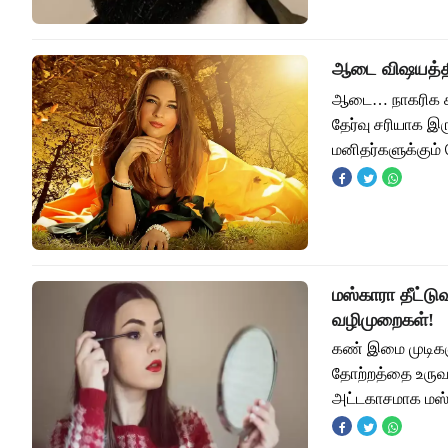
ஆடை விஷயத்தில
ஆடை… நாகரிக கா
தேர்வு சரியாக இ
மனிதர்களுக்கும் 
மஸ்காரா தீட்ட
வழிமுறைகள்!
கண் இமை முடிகள
தோற்றத்தை உருவா
அட்டகாசமாக மஸ்