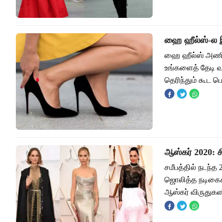
ஹை ஹீல்ஸ்-ல இ
ஹை ஹீல்ஸ் அணிந
உங்களைத் தேடி வ
தெரிந்தும் கூட 
ஆஸ்கர் 2020: ச
சமீபத்தில் நடந்த
ஜொலித்த நடிகைகள்
ஆஸ்கர் விருதுக