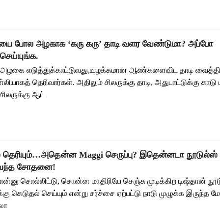
ியை போல அழகாக ‘கரு கரு’ தாடி வளர வேண்டுமா? அப்போ
ெய்யுங்க.
அழகை எடுத்துக்காட்டுவது,வழக்கமான ஆண்களைவிட தாடி வைத்திர
ன்லியாகத் தெரிவார்கள். அதிலும் சிலருக்கு தாடி, அதுபாட்டுக்கு காடு 
; சிலருக்கு ஆட்
் தெரியும்…அதென்ன Maggi செருப்பு? இதென்னடா நூடுல்ஸ்
ு வந்த சோதனை!
ன்னு சொல்லிட்டு, சொன்ன மாதிரியே செஞ்சு முடிக்கிற டிஷ்தான் ந
ுக்கு கெடுதல் செய்யும் என்று சர்ச்சை ஏற்பட்டு நாடு முழுக்க இருந்த ம
லா