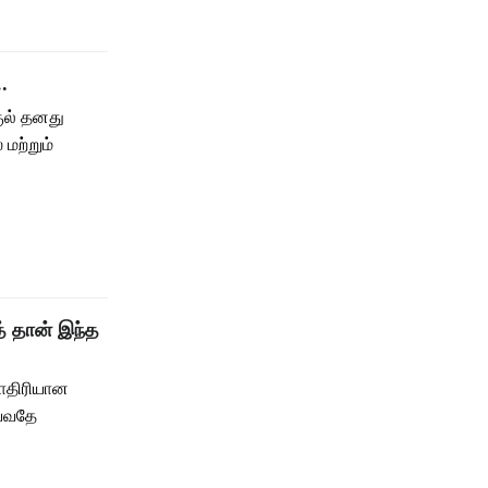
.
குல் தனது
மற்றும்
் தான் இந்த
மாதிரியான
ய்வதே