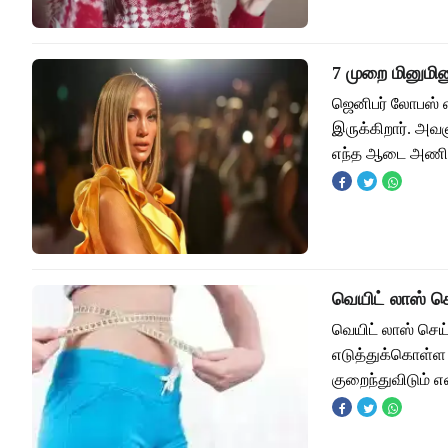
7 முறை மினும
ஜெனிபர் லோபஸ் 
இருக்கிறார். அ
எந்த ஆடை அணிந்
வெயிட் லாஸ் ச
வெயிட் லாஸ் செ
எடுத்துக்கொள்ள 
குறைந்துவிடும் 