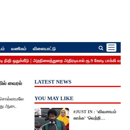
பம்
வணிகம்
விளையாட்டு
LATEST NEWS
ில் வைரல்
YOU MAY LIKE
து சொல்லாமலே
 இது ஆடை
#JUST IN : ‘விவசாயம்
காக்க’ ‘வெற்றி
வான்மகள்’ திட்டம்