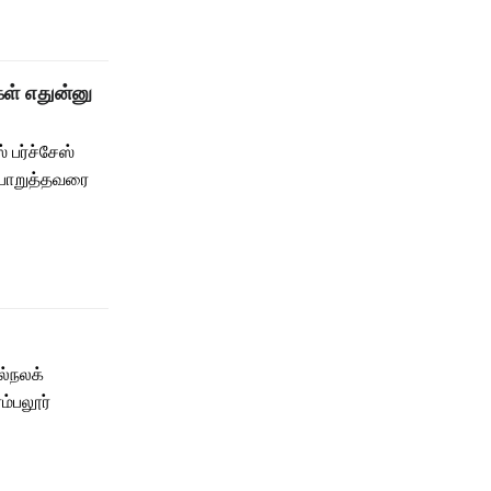
ள் எதுன்னு
 பர்ச்சேஸ்
 பொறுத்தவரை
ல்நலக்
ம்பலூர்