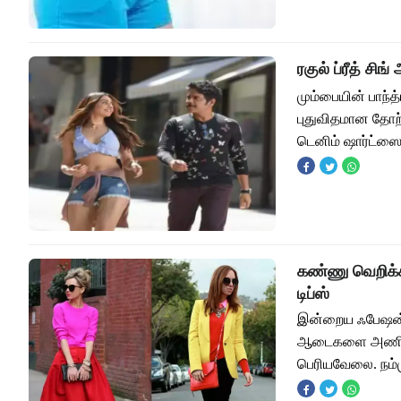
ரகுல் ப்ரீத் சி
மும்பையின் பாந்
புதுவிதமான தோற்ற
டெனிம் ஷார்ட்ஸ
கண்ணு வெறிக்க
டிப்ஸ்
இன்றைய ஃபேஷன் 
ஆடைகளை அணிய வ
பெரியவேலை. நம்ம