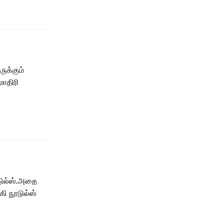
ுக்கும்
மாதிரி
ூடுல்ஸ்.அதை
ேகி நூடுல்ஸ்