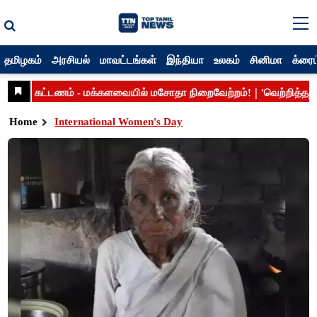
தமிழகம்
அரசியல்
மாவட்டங்கள்
இந்தியா
உலகம்
சினிமா
க்ரைம
Home
International Women's Day