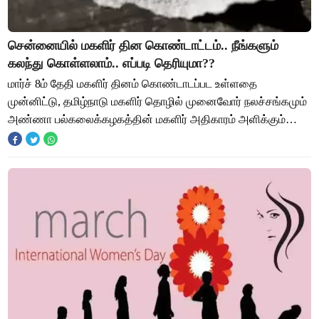
சென்னையில் மகளிர் தின கொண்டாட்டம்.. நீங்களும்
கலந்து கொள்ளலாம்.. எப்படி தெரியுமா??
மார்ச் 8ம் தேதி மகளிர் தினம் கொண்டாடப்பட உள்ளதை
முன்னிட்டு, தமிழ்நாடு மகளிர் தொழில் முனைவோர் நலச்சங்கமும்
அண்ணா பல்கலைக்கழகத்தின் மகளிர் அதிகாரம் அளிக்கும்
மையமும் இணைந்து மகளிர் தின விழாவை சிறப்பாக