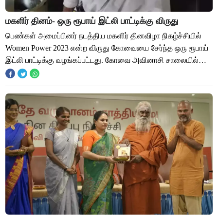
மகளிர் தினம்- ஒரு ரூபாய் இட்லி பாட்டிக்கு விருது
பெண்கள் அமைப்பினர் நடத்திய மகளிர் தினவிழா நிகழ்ச்சியில்
Women Power 2023 என்ற விருது கோவையை சேர்ந்த ஒரு ரூபாய்
இட்லி பாட்டிக்கு வழங்கப்பட்டது. கோவை அவினாசி சாலையில்
உள்ள நட்சத்திர விடுதியில் சர்வதேச