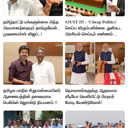
தமிழ்நாட்டு மக்களுக்காக அந்த
#JUST IN : ‘Cheap Politics’
அவமானத்தையும் தாங்குவேன்..
செய்ய விரும்பவில்லை. துளிகூட
முதலமைச்சர் விஜய்..!
அரசியல் செய்யும் எண்ணம்
இல்லை - உதயநிதிக்கு முதல்வர்
விஜய் பதில்!
தமிழக மாநில சிறுபான்மையினர்
நெசவாளர்களுக்கு ஆதரவாக
ஆணையத்தின் தலைவராக
வீடியோ வெளியிட்டு பிரதமர்
பெலிக்ஸ் ஜெரால்டு நியமனம்.!!
மோடி வேண்டுகோள்!