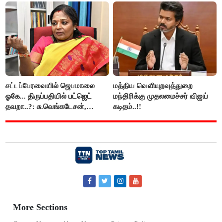
சட்டப்பேரவையில் ஜெபமாலை
மத்திய வெளியுறவுத்துறை
ஓகே... திருப்பதியில் பட்ஜெட்
மந்திரிக்கு முதலமைச்சர் விஜய்
தவறா..?: சு.வெங்கடேசன்,
கடிதம்..!!
திருமாவளவனுக்கு தமிழிசை
கேள்வி..!
More Sections