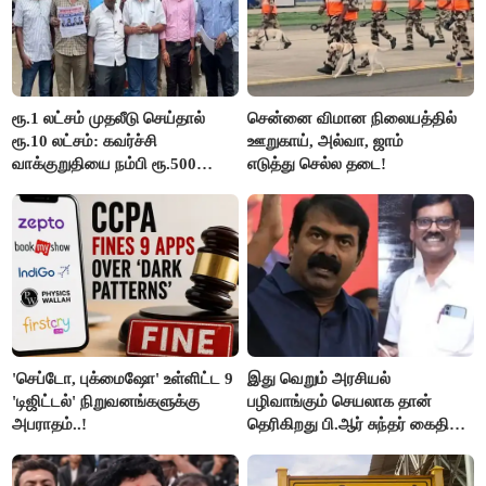
ரூ.1 லட்சம் முதலீடு செய்தால்
சென்னை விமான நிலையத்தில்
ரூ.10 லட்சம்: கவர்ச்சி
ஊறுகாய், அல்வா, ஜாம்
வாக்குறுதியை நம்பி ரூ.500
எடுத்து செல்ல தடை!
கோடியை இழந்த திருப்பூர்
மக்கள்!
'செப்டோ, புக்மைஷோ' உள்ளிட்ட 9
இது வெறும் அரசியல்
'டிஜிட்டல்' நிறுவனங்களுக்கு
பழிவாங்கும் செயலாக தான்
அபராதம்..!
தெரிகிறது பி.ஆர் சுந்தர் கைதிற்கு
சீமான் கடும் கண்டனம்..!