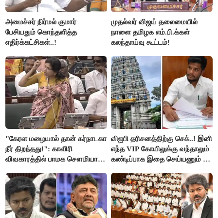
அமைச்சர் நிர்மல் குமார்
முதல்வர் விஜய் தலைமையில்
பேசியதும் கொந்தளித்த
நாளை தமிழக எம்.பி.க்கள்
எதிர்க்கட்சிகள்..!
கலந்தாய்வு கூட்டம்!
"கேரள மழையால் தான் கர்நாடகா
விஐபி தரிசனத்திற்கு செக்..! இனி
நீர் திறந்தது!": காவிரி
எந்த VIP கோயிலுக்கு வந்தாலும்
விவகாரத்தில் பாமக சௌமியா
கண்டிப்பாக இதை செய்யணும் -
அன்புமணி சாடல்!
அமைச்சர் ரமேஷ்..!