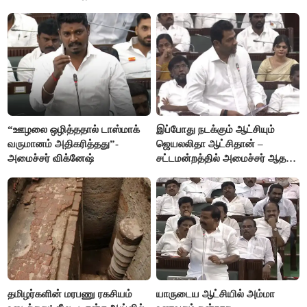
விஜயகாந்த்
“ஊழலை ஒழித்ததால் டாஸ்மாக்
இப்போது நடக்கும் ஆட்சியும்
வருமானம் அதிகரித்தது”-
ஜெயலலிதா ஆட்சிதான் –
அமைச்சர் விக்னேஷ்
சட்டமன்றத்தில் அமைச்சர் ஆதவ்
அர்ஜுனா அதிரடி பேச்சு!
தமிழர்களின் மரபணு ரகசியம்
யாருடைய ஆட்சியில் அம்மா