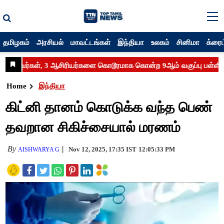
தமிழகம்
அரசியல்
மாவட்டங்கள்
இந்தியா
உலகம்
சினிமா
க்ரைம
Home
இந்தியா
கிட்னி தானம் கொடுக்க வந்த பெண்
தவறான சிகிச்சையால் மரணம்
By
Nov 12, 2025, 17:35 IST
12:05:33 PM
AISHWARYA G