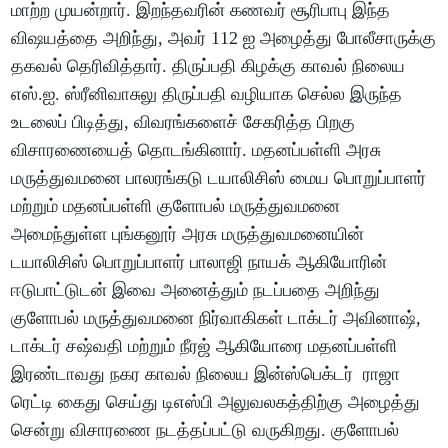
மாற்ற முயன்றார். இறந்தவரின் கணவர் சூரிபாபு இந்த
விஷயத்தை அறிந்து, ​​அவர் 112 ஐ அழைத்து போலீசாருக்கு
தகவல் தெரிவித்தார். திருப்பதி கிழக்கு காவல் நிலைய
எஸ்.ஐ. ஸ்ரீனிவாசுலு திருப்பதி வழியாக செல்ல இருந்த
உடலைப் பிடித்து, விவரங்களைச் சேகரித்த பிறகு
விசாரணையைத் தொடங்கினார். மதனப்பள்ளி அரசு
மருத்துவமனை பாலரங்கடு டயாலிசிஸ் மைய பொறுப்பாளர்
மற்றும் மதனப்பள்ளி குளோபல் மருத்துவமனை
அமைந்துள்ள புங்கனூர் அரசு மருத்துவமனையின்
டயாலிசிஸ் பொறுப்பாளர் பாலாஜி நாயக் ஆகியோரின்
ஈடுபாட்டுடன் இவை அனைத்தும் நடப்பதை அறிந்து
குளோபல் மருத்துவமனை நிர்வாகிகள் டாக்டர் அவினாஷ்,
டாக்டர் சஷ்வதி மற்றும் நீரஜ் ஆகியோரை மதனப்பள்ளி
இரண்டாவது நகர காவல் நிலைய இன்ஸ்பெக்டர் ராஜா
ரெட்டி கைது செய்து டிஎஸ்பி அலுவலகத்திற்கு அழைத்து
சென்று விசாரணை நடத்தப்பட்டு வருகிறது. குளோபல்