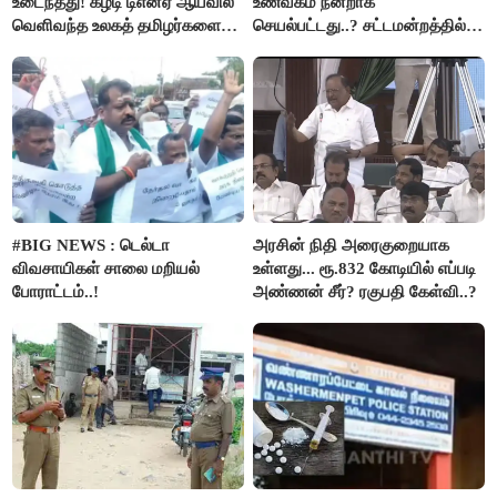
உடைந்தது! கீழடி டிஎன்ஏ ஆய்வில்
உணவகம் நன்றாக
வெளிவந்த உலகத் தமிழர்களை
செயல்பட்டது..? சட்டமன்றத்தில்
மெய்சிலிர்க்க வைக்கும் உண்மை!
நடந்த காரசார விவாதம்..!
#BIG NEWS : டெல்டா
அரசின் நிதி அரைகுறையாக
விவசாயிகள் சாலை மறியல்
உள்ளது... ரூ.832 கோடியில் எப்படி
போராட்டம்..!
அண்ணன் சீர்? ரகுபதி கேள்வி..?