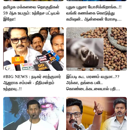
தமிழக மக்களவை தொகுதிகள்
புதுசு புதுசா யோசிக்கிறாங்க..!!
59 ஆக உயரும்: உத்தேச பட்டியல்
வங்கி கணக்கை கொடுத்து
இதோ!
கமிஷன்.. ஆன்லைன் மோசடி
கும்பலுக்கு உதவிய வாலிபர்
கைது..!!
#BIG NEWS : நடிகர் சரத்குமார்
இப்படி கூட மரணம் வருமா..??
ஆஜராக சம்மன் - நீதிமன்றம்
அக்கா, தங்கை பலி..
உத்தரவு..!!
கொண்டைக்கடலையால் பறிபோன
உயிர்கள்..!!