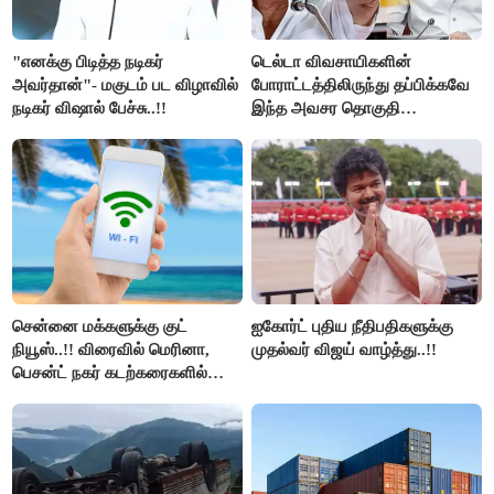
"எனக்கு பிடித்த நடிகர்
டெல்டா விவசாயிகளின்
அவர்தான்"- மகுடம் பட விழாவில்
போராட்டத்திலிருந்து தப்பிக்கவே
நடிகர் விஷால் பேச்சு..!!
இந்த அவசர தொகுதி
மறுவரையறை நாடகத்தை
அரங்கேற்றுகிறார் முதலமைச்சர் -
திமுக ஐடி விங்..!!
சென்னை மக்களுக்கு குட்
ஐகோர்ட் புதிய நீதிபதிகளுக்கு
நியூஸ்..!! விரைவில் மெரினா,
முதல்வர் விஜய் வாழ்த்து..!!
பெசன்ட் நகர் கடற்கரைகளில்
இலவச Wi-Fi வசதி..!!