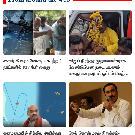
சைபர் கிரைம் மோசடி - கடந்த 2
விஜய் நிரந்தர முதலமைச்சராக
நாட்களில் 837 பேர் கைது
வேண்டுமென நடை பயணம் -
கைது என்றவுடன் ஓட்டம் பிடித்த
தவெகவினர்
கனமழையில் சிக்கிய அமித்ஷா
நெல் கொள்முதல் நிறுத்தம்-