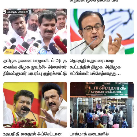
தமிழக நலனை பாஜகவிடம் அடகு
தொகுதி மறுவரையறை
வைக்க திமுக முயற்சி- அமைச்சர்
கூட்டத்தில் திமுக, அதிமுக
நிர்மல்குமார் பரபரப்பு குற்றச்சாட்டு
எம்பிக்கள் பங்கேற்காதது
வருத்தமளிக்கிறது- ப.சிதம்பரம்
உதயநிதி கைதால் அப்செட்டான
டாஸ்மாக் கடைகளில்