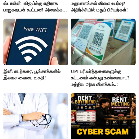
ஸ்டாலின்- விஜய்க்கு எதிராக
மதுபானங்கள் விலை உயர்வு?
பாஜகவுடன் கூட்டணி அமைக்க
அதிர்ச்சியில் மதுப் பிரியர்கள்!
திட்டம்
இனி கடற்கரை, பூங்காக்களில்
UPI பரிவர்த்தனைகளுக்கு
இலவச வைபை வசதி!
கட்டணம் என்பது உண்மையா..?
மத்திய அரசு விளக்கம்..!