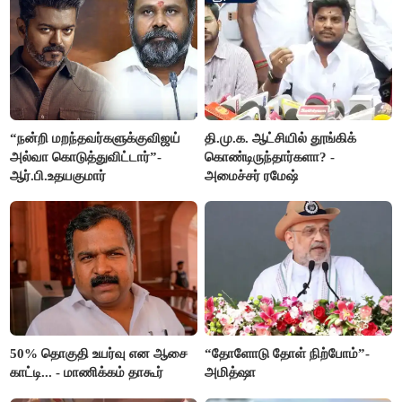
“நன்றி மறந்தவர்களுக்குவிஜய்
தி.மு.க. ஆட்சியில் தூங்கிக்
அல்வா கொடுத்துவிட்டார்”-
கொண்டிருந்தார்களா? -
ஆர்.பி.உதயகுமார்
அமைச்சர் ரமேஷ்
50% தொகுதி உயர்வு என ஆசை
“தோளோடு தோள் நிற்போம்”-
காட்டி... - மாணிக்கம் தாகூர்
அமித்ஷா