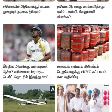
தவெகவில் அதிகாரப்பூர்வமாக
தவெக அரசுக்கு வாக்களித்தது
நுழையும் நடிகை த்ரிஷா?
ஏன்? - எஸ்.பி. வேலுமணி
விளக்கம்
இந்திய அணிக்கு என்னதான்
சமையல் எரிவாயு சிலிண்டர்
ஆச்சு? வரிசையா Injury...
பெறுவோருக்கு eKYC கட்டாயம்
டெஸ்ட் தொடரில் இருந்து சாய்
என அறிவிப்பு
சுதர்சனும் விலகல்