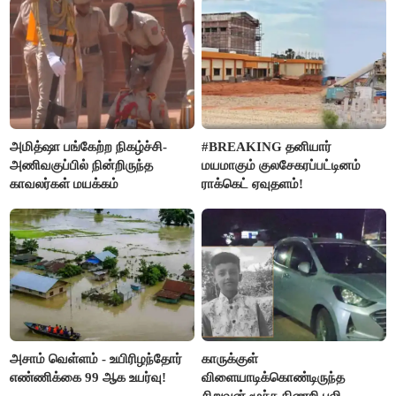
அமித்ஷா பங்கேற்ற நிகழ்ச்சி-
#BREAKING தனியார்
அணிவகுப்பில் நின்றிருந்த
மயமாகும் குலசேகரப்பட்டினம்
காவலர்கள் மயக்கம்
ராக்கெட் ஏவுதளம்!
அசாம் வெள்ளம் - உயிரிழந்தோர்
காருக்குள்
எண்ணிக்கை 99 ஆக உயர்வு!
விளையாடிக்கொண்டிருந்த
சிறுவன் மூச்சு திணறி பலி