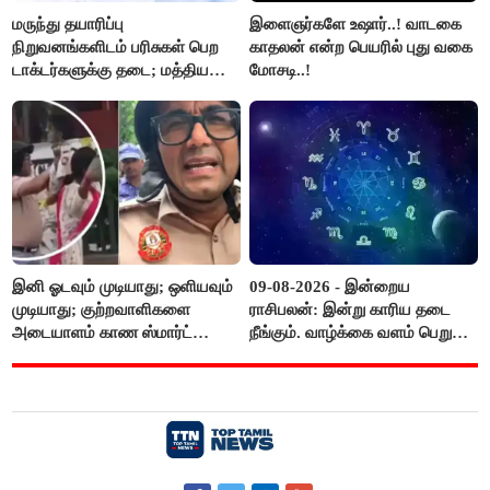
மருந்து தயாரிப்பு
இளைஞர்களே உஷார்..! வாடகை
நிறுவனங்களிடம் பரிசுகள் பெற
காதலன் என்ற பெயரில் புது வகை
டாக்டர்களுக்கு தடை; மத்திய
மோசடி..!
அரசு உத்தரவு..!
இனி ஓடவும் முடியாது; ஒளியவும்
09-08-2026 - இன்றைய
முடியாது; குற்றவாளிகளை
ராசிபலன்: இன்று காரிய தடை
அடையாளம் காண ஸ்மார்ட்
நீங்கும். வாழ்க்கை வளம் பெறும்.
கண்ணாடிகளை பயன்படுத்த
எதிரில் இருப்பவர்களை
போலீசார் முடிவு..!
எடைபோடுவது நல்லது..!