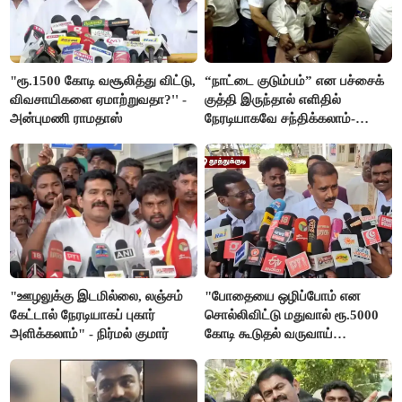
"ரூ.1500 கோடி வசூலித்து விட்டு,
“நாட்டை குடும்பம்” என பச்சைக்
விவசாயிகளை ஏமாற்றுவதா?'' -
குத்தி இருந்தால் எளிதில்
அன்புமணி ராமதாஸ்
நேரடியாகவே சந்திக்கலாம்-
சரத்குமார்
"ஊழலுக்கு இடமில்லை, லஞ்சம்
"போதையை ஒழிப்போம் என
கேட்டால் நேரடியாகப் புகார்
சொல்லிவிட்டு மதுவால் ரூ.5000
அளிக்கலாம்" - நிர்மல் குமார்
கோடி கூடுதல் வருவாய்
கிடைக்கும்னு சொல்றாங்க”-
மார்க்கண்டேயன்