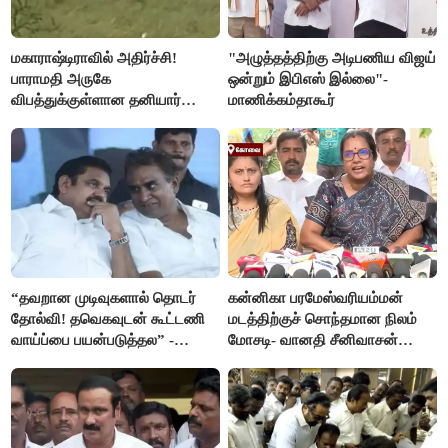
மகாராஷ்டிராவில் அதிர்ச்சி!
"அழுத்தத்திற்கு அடிபணிய விஜய்
பாராமதி அருகே
ஒன்றும் இபிஎஸ் இல்லை"-
விபத்துக்குள்ளான தனியார்
மாணிக்கம்தாகூர்
பயிற்சி விமானம்
“தவறான முடிவுகளால் தொடர்
கன்னிகா பரமேஸ்வரியம்மன்
தோல்வி! தவெகவுடன் கூட்டணி
மடத்திற்குச் சொந்தமான நிலம்
வாய்ப்பை பயன்படுத்தல” -
மோசடி- வானதி சீனிவாசன்
இபிஎஸ் மீது சரமாரி குற்றச்சாட்டு
கண்டனம்