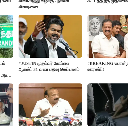
றுமியை
விவாகரத்து வழக்கு - நாளை
கூட்டத்திற்கு முதலமைச
விசாரணை
டம்
#JUSTIN முதல்வர் கோப்பை
#BREAKING பொன்முட
ஆகஸ்ட் 31 வரை பதிவு செய்யலாம்
வாரண்ட்!
 அரசு