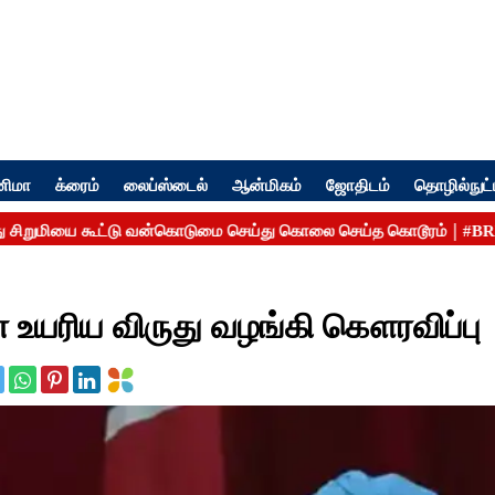
னிமா
க்ரைம்
லைப்ஸ்டைல்
ஆன்மிகம்
ஜோதிடம்
தொழில்நுட்
ின் உயரிய விருது வழங்கி கௌரவிப்பு