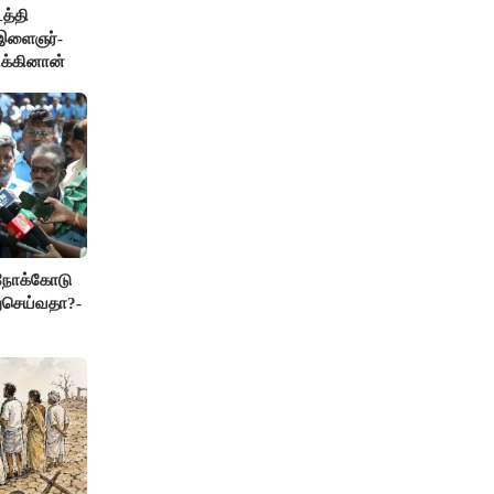
த்தி
இளைஞர்-
ிக்கினான்
 நோக்கோடு
துசெய்வதா?-