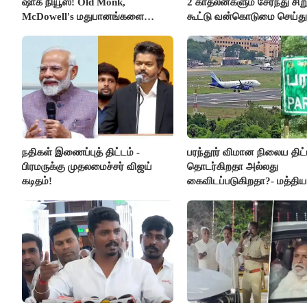
ஷாக் நியூஸ்! Old Monk,
2 காதலன்களும் சேர்ந்து சி
McDowell's மதுபானங்களை
கூட்டு வன்கொடுமை செய்து
விற்பனை செய்ய FSSAI தடை
கொலை செய்த கொடூரம்
நதிகள் இணைப்புத் திட்டம் -
பரந்தூர் விமான நிலைய திட்
பிரமருக்கு முதலமைச்சர் விஜய்
தொடர்கிறதா அல்லது
கடிதம்!
கைவிடப்படுகிறதா?- மத்திய
விளக்கம்