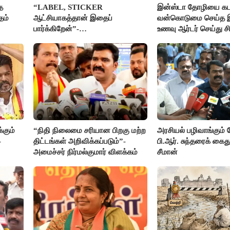
த
“LABEL, STICKER
இன்ஸ்டா தோழியை கட
தம்
ஆட்சியாகத்தான் இதைப்
வன்கொடுமை செய்த 
பார்க்கிறேன்”-
உணவு ஆர்டர் செய்து ச
எம்.ஆர்.கே.பன்னீர்செல்வம்
கும்
“நிதி நிலைமை சரியான பிறகு மற்ற
அரசியல் பழிவாங்கும்
-
திட்டங்கள் அறிவிக்கப்படும்”-
பி.ஆர். சுந்தரைக் கை
அமைச்சர் நிர்மல்குமார் விளக்கம்
சீமான்