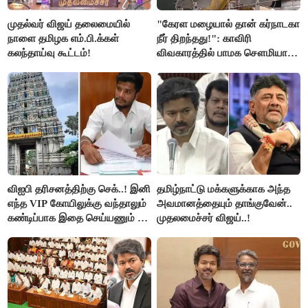
முதல்வர் விஜய் தலைமையில்
"கேரள மழையால் தான் கர்நாடகா
நாளை தமிழக எம்.பி.க்கள்
நீர் திறந்தது!": காவிரி
கலந்தாய்வு கூட்டம்!
விவகாரத்தில் பாமக சௌமியா
அன்புமணி சாடல்!
விஐபி தரிசனத்திற்கு செக்..! இனி
தமிழ்நாட்டு மக்களுக்காக அந்த
எந்த VIP கோயிலுக்கு வந்தாலும்
அவமானத்தையும் தாங்குவேன்..
கண்டிப்பாக இதை செய்யணும் -
முதலமைச்சர் விஜய்..!
அமைச்சர் ரமேஷ்..!