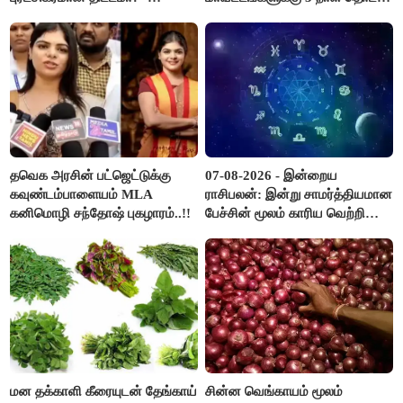
ஆர்.பி.உதயகுமார்..!
விடுமுறை..!
தவெக அரசின் பட்ஜெட்டுக்கு
07-08-2026 - இன்றைய
கவுண்டம்பாளையம் MLA
ராசிபலன்: இன்று சாமர்த்தியமான
கனிமொழி சந்தோஷ் புகழாரம்..!!
பேச்சின் மூலம் காரிய வெற்றி
உண்டாகும். அடுத்தவரை நம்பி
பொறுப்புகளை ஒப்படைப்பதில்
கவனம் தேவை..!
மன தக்காளி கீரையுடன் தேங்காய்
சின்ன வெங்காயம் மூலம்