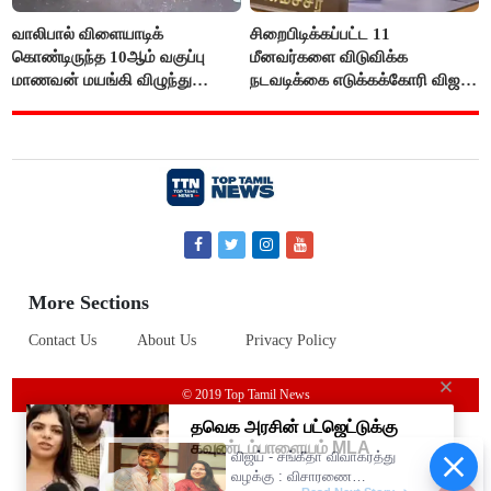
வாலிபால் விளையாடிக்
சிறைபிடிக்கப்பட்ட 11
கொண்டிருந்த 10ஆம் வகுப்பு
மீனவர்களை விடுவிக்க
மாணவன் மயங்கி விழுந்து
நடவடிக்கை எடுக்கக்கோரி விஜய்
உயிரிழப்பு
கடிதம்
More Sections
Contact Us
About Us
Privacy Policy
© 2019 Top Tamil News
விஜய் - சங்கீதா விவாகரத்து
வழக்கு : விசாரணை