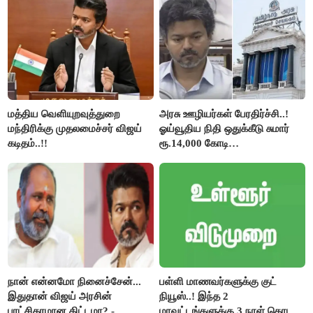
கேள்வி..!
மத்திய வெளியுறவுத்துறை
அரசு ஊழியர்கள் பேரதிர்ச்சி..!
மந்திரிக்கு முதலமைச்சர் விஜய்
ஓய்வூதிய நிதி ஒதுக்கீடு சுமார்
கடிதம்..!!
ரூ.14,000 கோடி
குறைக்கப்பட்டுள்ளது..!
நான் என்னமோ நினைச்சேன்...
பள்ளி மாணவர்களுக்கு குட்
இதுதான் விஜய் அரசின்
நியூஸ்..! இந்த 2
புரட்சிகரமான திட்டமா? -
மாவட்டங்களுக்கு 3 நாள் தொடர்