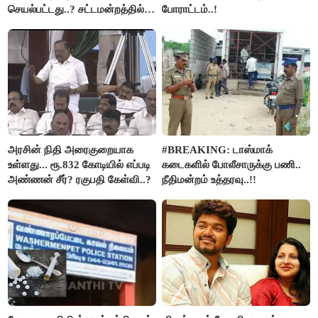
செயல்பட்டது..? சட்டமன்றத்தில்
போராட்டம்..!
நடந்த காரசார விவாதம்..!
அரசின் நிதி அரைகுறையாக
#BREAKING: டாஸ்மாக்
உள்ளது... ரூ.832 கோடியில் எப்படி
கடைகளில் போலீசாருக்கு பணி..
அண்ணன் சீர்? ரகுபதி கேள்வி..?
நீதிமன்றம் உத்தரவு..!!