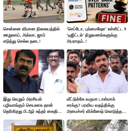
சென்னை விமான நிலையத்தில்
'செப்டோ, புக்மைஷோ' உள்ளிட்ட 9
ஊறுகாய், அல்வா, ஜாம்
'டிஜிட்டல்' நிறுவனங்களுக்கு
எடுத்து செல்ல தடை!
அபராதம்..!
இது வெறும் அரசியல்
வீட்டுக்கே வருமா டாஸ்மாக்
பழிவாங்கும் செயலாக தான்
சரக்கு? பரவிய வதந்திக்கு
தெரிகிறது பி.ஆர் சுந்தர் கைதிற்கு
அமைச்சர் விக்னேஷ் கொடுத்த
சீமான் கடும் கண்டனம்..!
விளக்கம்!