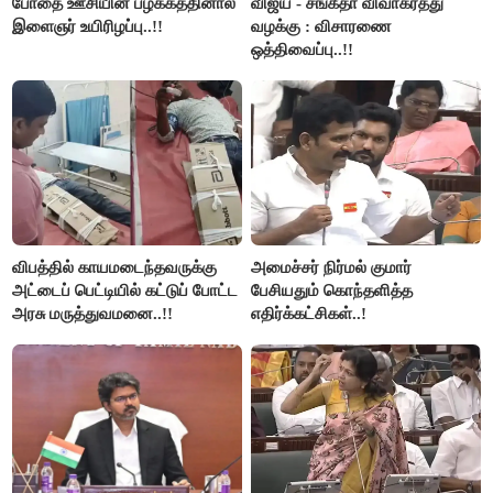
போதை ஊசியின் பழக்கத்தினால்
விஜய் - சங்கீதா விவாகரத்து
இளைஞர் உயிரிழப்பு..!!
வழக்கு : விசாரணை
ஒத்திவைப்பு..!!
விபத்தில் காயமடைந்தவருக்கு
அமைச்சர் நிர்மல் குமார்
அட்டைப் பெட்டியில் கட்டுப் போட்ட
பேசியதும் கொந்தளித்த
அரசு மருத்துவமனை..!!
எதிர்க்கட்சிகள்..!