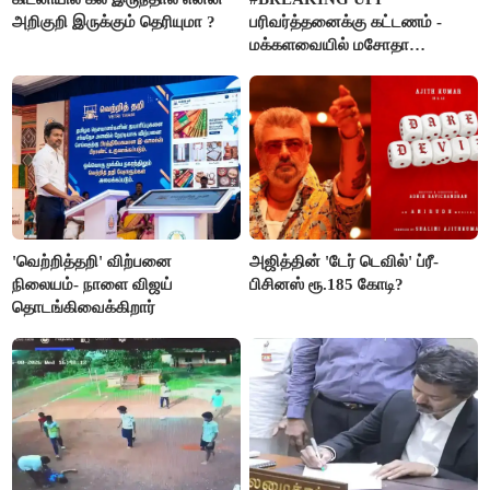
அறிகுறி இருக்கும் தெரியுமா ?
பரிவர்த்தனைக்கு கட்டணம் -
மக்களவையில் மசோதா
நிறைவேற்றம்!
'வெற்றித்தறி' விற்பனை
அஜித்தின் 'டேர் டெவில்' ப்ரீ-
நிலையம்- நாளை விஜய்
பிசினஸ் ரூ.185 கோடி?
தொடங்கிவைக்கிறார்