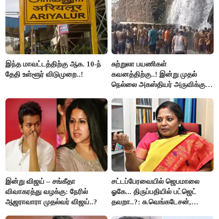
இந்த மாவட்டத்திற்கு ஆக. 10-ந்
சுற்றுலா பயணிகள்
தேதி உள்ளூர் விடுமுறை..!
கவனத்திற்கு..! இன்று முதல்
நெல்லை அகஸ்தியர் அருவிக்கு
செல்ல தடை..!
இன்று விஜய் – சங்கீதா
சட்டப்பேரவையில் ஜெபமாலை
விவாகரத்து வழக்கு: நேரில்
ஓகே... திருப்பதியில் பட்ஜெட்
ஆஜராவாரா முதல்வர் விஜய்..?
தவறா..?: சு.வெங்கடேசன்,
திருமாவளவனுக்கு தமிழிசை