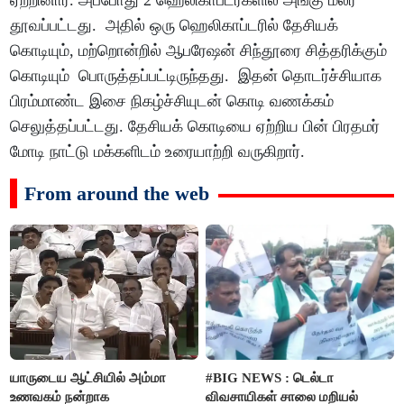
ஏற்றினார். அப்போது 2 ஹெலிகாப்டர்களில் அங்கு மலர்
தூவப்பட்டது. அதில் ஒரு ஹெலிகாப்டரில் தேசியக்
கொடியும், மற்றொன்றில் ஆபரேஷன் சிந்தூரை சித்தரிக்கும்
கொடியும் பொருத்தப்பட்டிருந்தது. இதன் தொடர்ச்சியாக
பிரம்மாண்ட இசை நிகழ்ச்சியுடன் கொடி வணக்கம்
செலுத்தப்பட்டது. தேசியக் கொடியை ஏற்றிய பின் பிரதமர்
மோடி நாட்டு மக்களிடம் உரையாற்றி வருகிறார்.
From around the web
யாருடைய ஆட்சியில் அம்மா
#BIG NEWS : டெல்டா
உணவகம் நன்றாக
விவசாயிகள் சாலை மறியல்