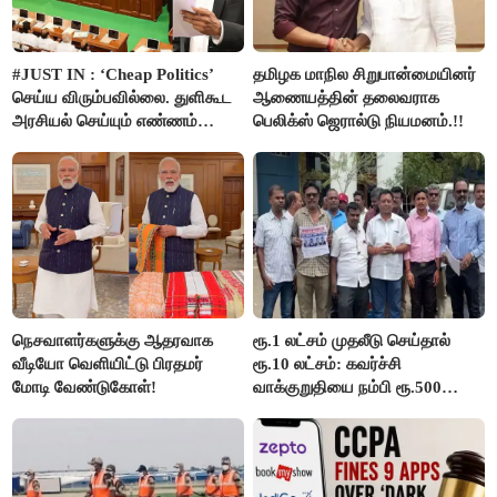
#JUST IN : ‘Cheap Politics’
தமிழக மாநில சிறுபான்மையினர்
செய்ய விரும்பவில்லை. துளிகூட
ஆணையத்தின் தலைவராக
அரசியல் செய்யும் எண்ணம்
பெலிக்ஸ் ஜெரால்டு நியமனம்.!!
இல்லை - உதயநிதிக்கு முதல்வர்
விஜய் பதில்!
நெசவாளர்களுக்கு ஆதரவாக
ரூ.1 லட்சம் முதலீடு செய்தால்
வீடியோ வெளியிட்டு பிரதமர்
ரூ.10 லட்சம்: கவர்ச்சி
மோடி வேண்டுகோள்!
வாக்குறுதியை நம்பி ரூ.500
கோடியை இழந்த திருப்பூர்
மக்கள்!