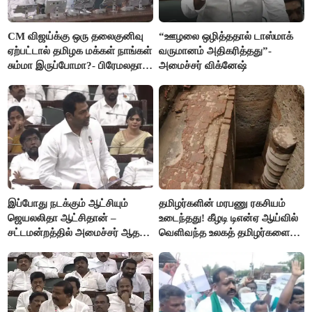
CM விஜய்க்கு ஒரு தலைகுனிவு
“ஊழலை ஒழித்ததால் டாஸ்மாக்
ஏற்பட்டால் தமிழக மக்கள் நாங்கள்
வருமானம் அதிகரித்தது”-
சும்மா இருப்போமா?- பிரேமலதா
அமைச்சர் விக்னேஷ்
விஜயகாந்த்
இப்போது நடக்கும் ஆட்சியும்
தமிழர்களின் மரபணு ரகசியம்
ஜெயலலிதா ஆட்சிதான் –
உடைந்தது! கீழடி டிஎன்ஏ ஆய்வில்
சட்டமன்றத்தில் அமைச்சர் ஆதவ்
வெளிவந்த உலகத் தமிழர்களை
அர்ஜுனா அதிரடி பேச்சு!
மெய்சிலிர்க்க வைக்கும் உண்மை!