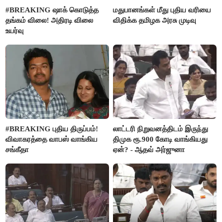
#BREAKING ஷாக் கொடுத்த
மதுபானங்கள் மீது புதிய வரியை
தங்கம் விலை! அதிரடி விலை
விதிக்க தமிழக அரசு முடிவு
உயர்வு
#BREAKING புதிய திருப்பம்!
லாட்டரி நிறுவனத்திடம் இருந்து
விவாகரத்தை வாபஸ் வாங்கிய
திமுக ரூ.900 கோடி வாங்கியது
சங்கீதா
ஏன்? - ஆதவ் அர்ஜுனா