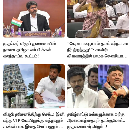
முதல்வர் விஜய் தலைமையில்
"கேரள மழையால் தான் கர்நாடகா
நாளை தமிழக எம்.பி.க்கள்
நீர் திறந்தது!": காவிரி
கலந்தாய்வு கூட்டம்!
விவகாரத்தில் பாமக சௌமியா
அன்புமணி சாடல்!
விஐபி தரிசனத்திற்கு செக்..! இனி
தமிழ்நாட்டு மக்களுக்காக அந்த
எந்த VIP கோயிலுக்கு வந்தாலும்
அவமானத்தையும் தாங்குவேன்..
கண்டிப்பாக இதை செய்யணும் -
முதலமைச்சர் விஜய்..!