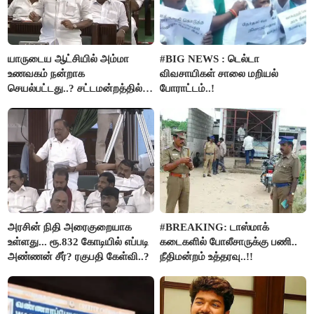
யாருடைய ஆட்சியில் அம்மா
#BIG NEWS : டெல்டா
உணவகம் நன்றாக
விவசாயிகள் சாலை மறியல்
செயல்பட்டது..? சட்டமன்றத்தில்
போராட்டம்..!
நடந்த காரசார விவாதம்..!
அரசின் நிதி அரைகுறையாக
#BREAKING: டாஸ்மாக்
உள்ளது... ரூ.832 கோடியில் எப்படி
கடைகளில் போலீசாருக்கு பணி..
அண்ணன் சீர்? ரகுபதி கேள்வி..?
நீதிமன்றம் உத்தரவு..!!