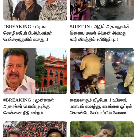
#BREAKING : பிரபல
#JUST IN : அதிக் அகமதுவின்
தொழிலதிபர் பி.ஆர்.சுந்தர்
இளைய மகன் அபான் அகமது
பெங்களூருவில் கைது..!
கார் விபத்தில் உயிரிழப்பு..!
#BREAKING : முன்னாள்
வைரலாகும் வீடியோ..! உயிரைப்
அமைச்சர் பொன்முடிக்கு
பணயம் வைத்து, பைக்கை ஓட்டிக்
சென்னை நீதிமன்றம்
கொண்டே லேப்டாப்பில் வேலை
பிடிவாரண்ட்..!
பார்த்த நபர்..!