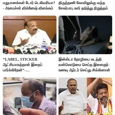
மதுபானங்கள் டோர் டெலிவரியா?
திருத்தணி கோவிலுக்கு வந்த
- அமைச்சர் விக்னேஷ் விளக்கம்
சேகர்பாபு கார் தடுத்து நிறுத்தம்
“LABEL, STICKER
இன்ஸ்டா தோழியை கடத்தி
ஆட்சியாகத்தான் இதைப்
வன்கொடுமை செய்த இளைஞர்-
பார்க்கிறேன்”-
உணவு ஆர்டர் செய்து சிக்கினான்
எம்.ஆர்.கே.பன்னீர்செல்வம்