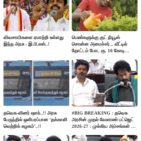
விவசாயிகளை ஏமாற்றி உள்ளது
பெண்களுக்கு குட் நியூஸ்
இந்த அரசு - இ.பி.எஸ்..!
சொன்ன அமைச்சர்... வீட்டில்
தோட்டம் போட ரூ. 10 கோடி
நிதி..!
தவெக-வினர் ஷாக்..!! அரசு
#BIG BREAKING : தவெக
பேருந்தில் ஒளிபரப்பான ‘தக்காளி
அரசின் முதல் வேளாண் பட்ஜெட்
வெற்றிக் கழகம்’..!!
2026-27 : முக்கிய அம்சங்கள் ஓர்
பார்வை..!