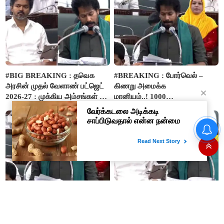
#BIG BREAKING : தவெக
#BREAKING : போர்வெல் –
அரசின் முதல் வேளாண் பட்ஜெட்
கிணறு அமைக்க
2026-27 : முக்கிய அம்சங்கள் ஓர்
மானியம்..! 1000
பார்வை..!
விவசாயிகளுக்கு மானியத்தில்
பம்புசெட் வழங்கப்படும்..!
“நிதி நிலைமை சரியான பிறகு
மற்ற திட்டங்கள் அறிவிக்கப்படும்”-
அமைச்சர் நிர்மல்குமார் விளக்கம்
#JUST IN : ‘விவசாயம் காக்க’
#BREAKING : வெற்றி
‘வெற்றி வான்மகள்’ திட்டம்
இல்லத்தரசி வீட்டுத் தோட்டம்
உருவாக்கப்படும்..!
அறிமுகம் - வேளாண் பட்ஜெட்டில்