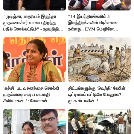
"முடிஞ்சா, தைரியம் இருந்தா
“14 இயந்திரங்களில் 5
முதலமைச்சர் வாயை திறந்து
இயந்திரங்களில் பிரச்சனை
பதில் சொல்லட்டும்" - உதயநிதி
உள்ளது.. EVM மெஷினே
ஸ்டாலின்
பிரச்சனையா இருக்கு”- என்.ஆர்.
இளங்கோ
'கத்தி' பட வசனத்தை சொல்லி
திட்டங்களுக்கு 'வெற்றி' லேபிள்
முதல்வரை சாடிய வானதி
ஒட்டினால் மட்டுமே போதுமா? -
சீனிவாசன்..!: வேளாண்
மு.க.ஸ்டாலின்..!
பட்ஜெட்டுக்கு பாஜக கடும்
எதிர்ப்பு!