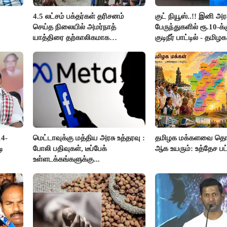
4.5 லட்சம் பக்தர்கள் தரிசனம்
குட் நியூஸ்..!! இனி அர
செய்த நிலையில் அமர்நாத்
பேருந்துகளில் ரூ.10-க
யாத்திரை தற்காலிகமாக
குடிநீர் பாட்டில் - தமிழ
நிறுத்தம்..!!
அறிவிப்பு..!!
14-
மெட்டாவுக்கு மத்திய அரசு உத்தரவு :
தமிழக மக்களவை தொக
ி
போலி பதிவுகள், டீப்பேக்
ஆக உயரும்: உத்தேச ப
உள்ளடக்கங்களுக்கு...