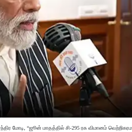
நரேந்திர மோடி, “ஜூன் மாதத்தில் சி-295 ரக விமானம் வெற்றிகர