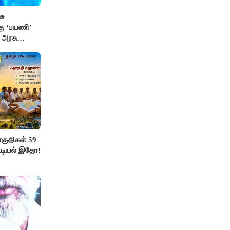
சு
்கு ‘பயணி’
க அரசு
ுதிகள் 59
ட்டியல் இதோ!