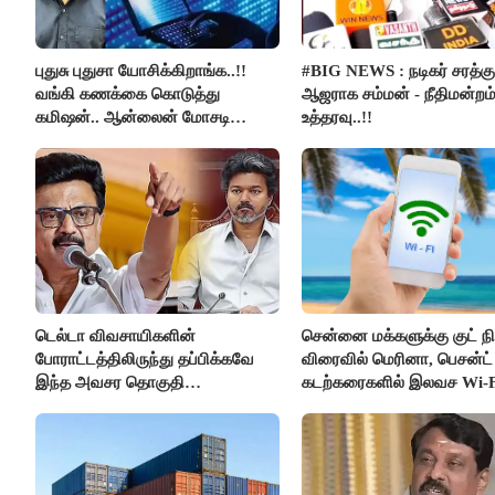
புதுசு புதுசா யோசிக்கிறாங்க..!!
#BIG NEWS : நடிகர் சரத்கு
வங்கி கணக்கை கொடுத்து
ஆஜராக சம்மன் - நீதிமன்றம
கமிஷன்.. ஆன்லைன் மோசடி
உத்தரவு..!!
கும்பலுக்கு உதவிய வாலிபர்
கைது..!!
டெல்டா விவசாயிகளின்
சென்னை மக்களுக்கு குட் நிய
போராட்டத்திலிருந்து தப்பிக்கவே
விரைவில் மெரினா, பெசன்ட் 
இந்த அவசர தொகுதி
கடற்கரைகளில் இலவச Wi-F
மறுவரையறை நாடகத்தை
வசதி..!!
அரங்கேற்றுகிறார் முதலமைச்சர் -
திமுக ஐடி விங்..!!