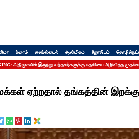
னிமா
க்ரைம்
லைப்ஸ்டைல்
ஆன்மிகம்
ஜோதிடம்
தொழில்நுட்
்கள் ஏற்றதால் தங்கத்தின் இறக்க