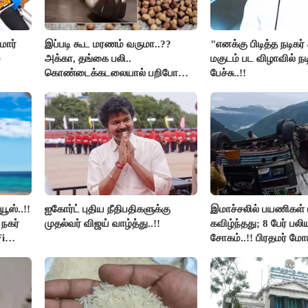
மார்
இப்படி கூட மரணம் வருமா..??
"எனக்கு பிடித்த நடிகர
்
அக்கா, தங்கை பலி..
மகுடம் பட விழாவில் நட
கொண்டைக்கடலையால் பறிபோன
பேச்சு..!!
உயிர்கள்..!!
ூஸ்..!!
ஐகோர்ட் புதிய நீதிபதிகளுக்கு
இமாச்சலில் பயணிகள் 
நகர்
முதல்வர் விஜய் வாழ்த்து..!!
கவிழ்ந்தது; 8 பேர் பல
i
சோகம்..!! பிரதமர் மோ
இரங்கல்..!!