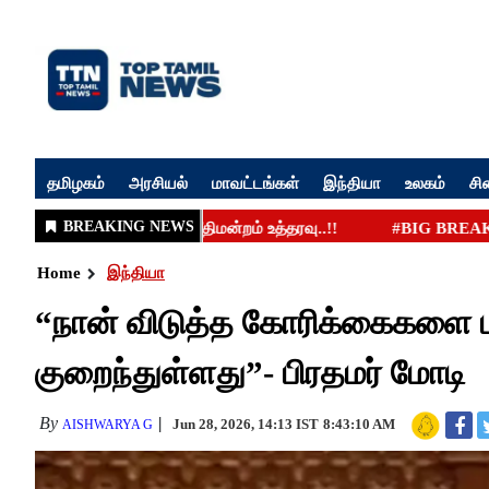
தமிழகம்
அரசியல்
மாவட்டங்கள்
இந்தியா
உலகம்
சி
Home
இந்தியா
“நான் விடுத்த கோரிக்கைகளை மக
குறைந்துள்ளது”- பிரதமர் மோடி
By
Jun 28, 2026, 14:13 IST
8:43:10 AM
AISHWARYA G