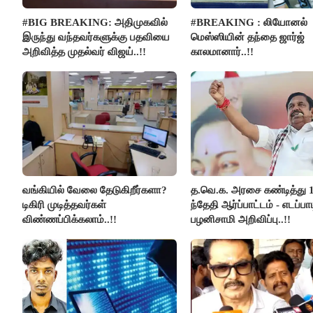
#BIG BREAKING: அதிமுகவில்
#BREAKING : லியோனல்
இருந்து வந்தவர்களுக்கு பதவியை
மெஸ்ஸியின் தந்தை ஜார்ஜ்
அறிவித்த முதல்வர் விஜய்..!!
காலமானார்..!!
வங்கியில் வேலை தேடுகிறீர்களா?
த.வெ.க. அரசை கண்டித்து 
டிகிரி முடித்தவர்கள்
ந்தேதி ஆர்ப்பாட்டம் - எடப்பாட
விண்ணப்பிக்கலாம்..!!
பழனிசாமி அறிவிப்பு..!!