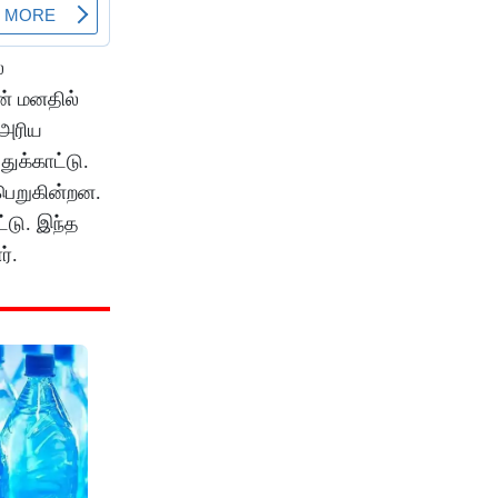
்
ன் மனதில்
 அரிய
ுக்காட்டு.
பெறுகின்றன.
்டு. இந்த
்.