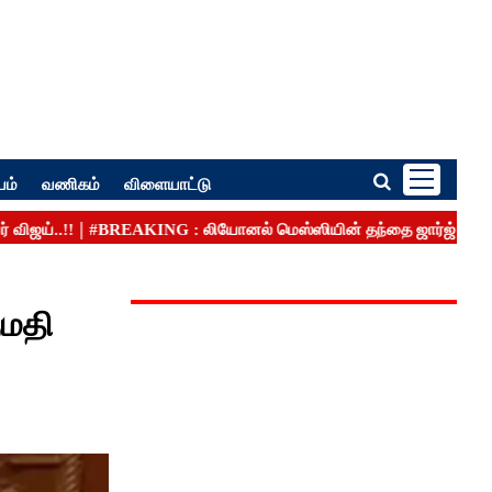
பம்
வணிகம்
விளையாட்டு
ுமதி