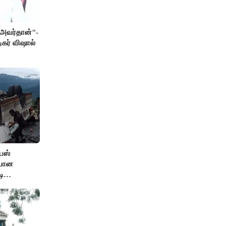
் அவர்தான்"-
ிகர் விஷால்
பஸ்
ியான
டி