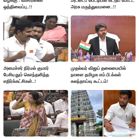
வழக்கு : விசாரணை
அட்டைப் பெட்டியில் கட்டுப் போட்ட
ஒத்திவைப்பு..!!
அரசு மருத்துவமனை..!!
அமைச்சர் நிர்மல் குமார்
முதல்வர் விஜய் தலைமையில்
பேசியதும் கொந்தளித்த
நாளை தமிழக எம்.பி.க்கள்
எதிர்க்கட்சிகள்..!
கலந்தாய்வு கூட்டம்!