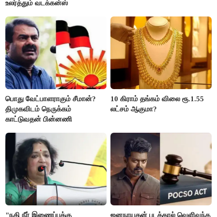
உலர்த்தும் வடக்கன்ஸ்
பொது வேட்பாளராகும் சீமான்?
10 கிராம் தங்கம் விலை ரூ.1.55
திமுகவிடம் நெருக்கம்
லட்சம் ஆகுமா?
காட்டுவதன் பின்னணி
"நதி நீர் இணைப்புக்கு
ஜனநாயகன் படத்தால் வெளிவந்த