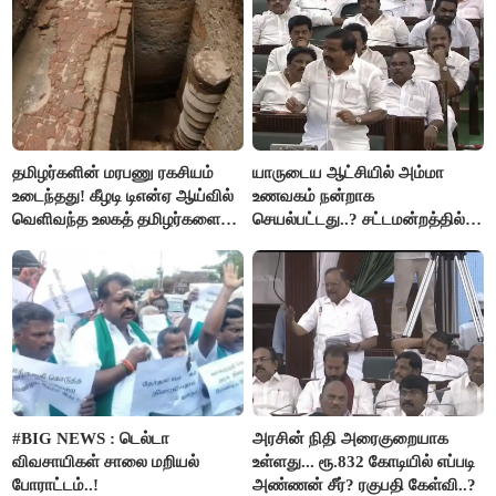
தமிழர்களின் மரபணு ரகசியம்
யாருடைய ஆட்சியில் அம்மா
உடைந்தது! கீழடி டிஎன்ஏ ஆய்வில்
உணவகம் நன்றாக
வெளிவந்த உலகத் தமிழர்களை
செயல்பட்டது..? சட்டமன்றத்தில்
மெய்சிலிர்க்க வைக்கும் உண்மை!
நடந்த காரசார விவாதம்..!
#BIG NEWS : டெல்டா
அரசின் நிதி அரைகுறையாக
விவசாயிகள் சாலை மறியல்
உள்ளது... ரூ.832 கோடியில் எப்படி
போராட்டம்..!
அண்ணன் சீர்? ரகுபதி கேள்வி..?