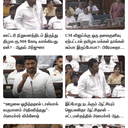
லாட்டரி நிறுவனத்திடம் இருந்து
CM விஜய்க்கு ஒரு தலைகுனிவு
திமுக ரூ.900 கோடி வாங்கியது
ஏற்பட்டால் தமிழக மக்கள் நாங்கள்
ஏன்? - ஆதவ் அர்ஜுனா
சும்மா இருப்போமா?- பிரேமலதா
விஜயகாந்த்
“ஊழலை ஒழித்ததால் டாஸ்மாக்
இப்போது நடக்கும் ஆட்சியும்
வருமானம் அதிகரித்தது”-
ஜெயலலிதா ஆட்சிதான் –
அமைச்சர் விக்னேஷ்
சட்டமன்றத்தில் அமைச்சர் ஆதவ்
அர்ஜுனா அதிரடி பேச்சு!