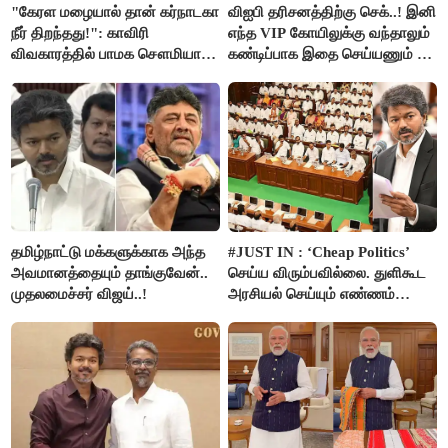
"கேரள மழையால் தான் கர்நாடகா
விஐபி தரிசனத்திற்கு செக்..! இனி
நீர் திறந்தது!": காவிரி
எந்த VIP கோயிலுக்கு வந்தாலும்
விவகாரத்தில் பாமக சௌமியா
கண்டிப்பாக இதை செய்யணும் -
அன்புமணி சாடல்!
அமைச்சர் ரமேஷ்..!
தமிழ்நாட்டு மக்களுக்காக அந்த
#JUST IN : ‘Cheap Politics’
அவமானத்தையும் தாங்குவேன்..
செய்ய விரும்பவில்லை. துளிகூட
முதலமைச்சர் விஜய்..!
அரசியல் செய்யும் எண்ணம்
இல்லை - உதயநிதிக்கு முதல்வர்
விஜய் பதில்!