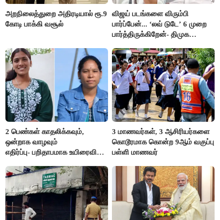
அறநிலைத்துறை அதிரடியால் ரூ.9
விஜய் படங்களை விரும்பி
கோடி பாக்கி வசூல்
பார்ப்பேன்... ‘லவ் டுடே’ 6 முறை
பார்த்திருக்கிறேன்- திமுக
எம்.எல்.ஏ.நெகிழ்ச்சி
2 பெண்கள் காதலிக்கவும்,
3 மாணவர்கள், 3 ஆசிரியர்களை
ஒன்றாக வாழவும்
கொடூரமாக கொன்ற 9ஆம் வகுப்பு
எதிர்ப்பு- பறிதாபமாக உயிரைவிட்ட
பள்ளி மாணவர்
ஜோடி