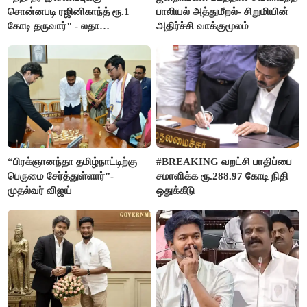
சொன்னபடி ரஜினிகாந்த் ரூ.1
பாலியல் அத்துமீறல்- சிறுமியின்
கோடி தருவார்" - லதா
அதிர்ச்சி வாக்குமூலம்
ரஜினிகாந்த்
“பிரக்ஞானந்தா தமிழ்நாட்டிற்கு
#BREAKING வறட்சி பாதிப்பை
பெருமை சேர்த்துள்ளார்”-
சமாளிக்க ரூ.288.97 கோடி நிதி
முதல்வர் விஜய்
ஒதுக்கீடு