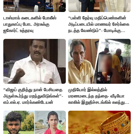
டாஸ்மாக் கடைகளில் போலீஸ்
“பள்ளி தேர்வு மதிப்பெண்களின்
பாதுகாப்பு போட அரசுக்கு
அடிப்படையில் மாணவர் சேர்க்கை
ஐகோர்ட் உத்தரவு
நடத்த வேண்டும்”- மோடிக்கு
விஜய் கடிதம்
“விஜய் குறித்து நான் பேசியதை
முதியோர் இல்லத்தில்
அருள்கூர்ந்து மறந்துவிடுங்கள்”-
மரணமடைந்த தந்தை- வீடியோ
எம்.எல்.ஏ. மார்க்கண்டேயன்
காலில் இறுதிச்சடங்கில் கலந்து
கொண்ட மகள்கள்