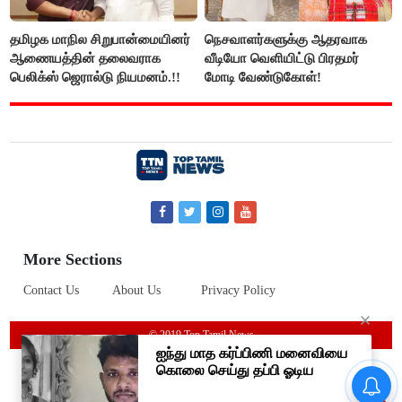
தமிழக மாநில சிறுபான்மையினர்
நெசவாளர்களுக்கு ஆதரவாக
ஆணையத்தின் தலைவராக
வீடியோ வெளியிட்டு பிரதமர்
பெலிக்ஸ் ஜெரால்டு நியமனம்.!!
மோடி வேண்டுகோள்!
More Sections
Contact Us
About Us
Privacy Policy
© 2019 Top Tamil News
#BREAKING ஷாக் கொடுத்த
தங்கம் விலை! அதிரடி விலை