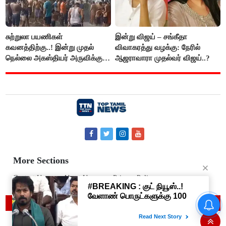
சுற்றுலா பயணிகள்
இன்று விஜய் – சங்கீதா
கவனத்திற்கு..! இன்று முதல்
விவாகரத்து வழக்கு: நேரில்
நெல்லை அகஸ்தியர் அருவிக்கு
ஆஜராவாரா முதல்வர் விஜய்..?
செல்ல தடை..!
More Sections
Contact Us
About Us
Privacy Policy
© 2019 Top Tamil News