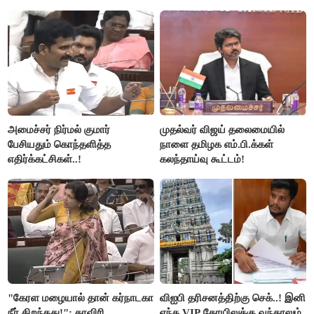
அமைச்சர் நிர்மல் குமார்
முதல்வர் விஜய் தலைமையில்
பேசியதும் கொந்தளித்த
நாளை தமிழக எம்.பி.க்கள்
எதிர்க்கட்சிகள்..!
கலந்தாய்வு கூட்டம்!
"கேரள மழையால் தான் கர்நாடகா
விஐபி தரிசனத்திற்கு செக்..! இனி
நீர் திறந்தது!": காவிரி
எந்த VIP கோயிலுக்கு வந்தாலும்