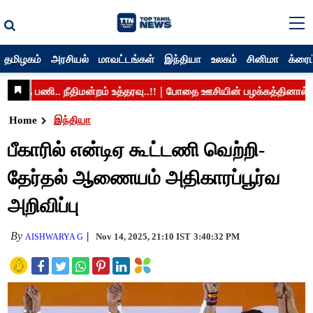
தமிழகம்
அரசியல்
மாவட்டங்கள்
இந்தியா
உலகம்
சினிமா
க்ரைம
Home
இந்தியா
பீகாரில் என்டிஏ கூட்டணி வெற்றி-
தேர்தல் ஆணையம் அதிகாரப்பூர்வ
அறிவிப்பு
By
Nov 14, 2025, 21:10 IST
3:40:32 PM
AISHWARYA G