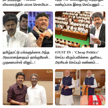
விவகாரத்தில் பாமக சௌமியா
கண்டிப்பாக இதை செய்யணும் -
அன்புமணி சாடல்!
அமைச்சர் ரமேஷ்..!
தமிழ்நாட்டு மக்களுக்காக அந்த
#JUST IN : ‘Cheap Politics’
அவமானத்தையும் தாங்குவேன்..
செய்ய விரும்பவில்லை. துளிகூட
முதலமைச்சர் விஜய்..!
அரசியல் செய்யும் எண்ணம்
இல்லை - உதயநிதிக்கு முதல்வர்
விஜய் பதில்!