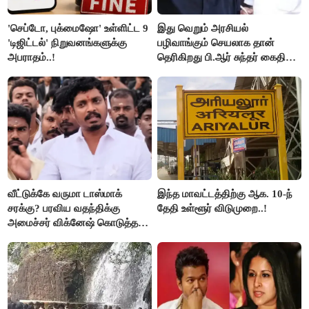
'செப்டோ, புக்மைஷோ' உள்ளிட்ட 9
இது வெறும் அரசியல்
'டிஜிட்டல்' நிறுவனங்களுக்கு
பழிவாங்கும் செயலாக தான்
அபராதம்..!
தெரிகிறது பி.ஆர் சுந்தர் கைதிற்கு
சீமான் கடும் கண்டனம்..!
வீட்டுக்கே வருமா டாஸ்மாக்
இந்த மாவட்டத்திற்கு ஆக. 10-ந்
சரக்கு? பரவிய வதந்திக்கு
தேதி உள்ளூர் விடுமுறை..!
அமைச்சர் விக்னேஷ் கொடுத்த
விளக்கம்!