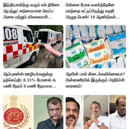
இந்தியாவிற்கு வரும் எல் நினோ
பிள்ளை போல வளர்த்தேனே
ஆபத்து! கடுமையான வெப்ப
மரத்தை கட்டிப்பிடித்து கதறி
அலை மற்றும் விலைவாசி
அழுத பெண்! 10 ஆண்டுகள்
உயர்வுக்கு தயாராகிறதா நாடு?
ஆசையாக வளர்த்த மரங்கள்
வெட்டி சாய்ப்பு..!
ஆம்புலன்ஸ் ஊழியர்களுக்கு
ஆவின் பால் கிடைக்கவில்லையா?
நற்செய்தி: 8.33% போனஸ் &
பின்னணியில் இருக்கும் அதிர்ச்சி
பணி நேரம் 8 மணி நேரமாக
காரணம்!
குறைப்பு..!