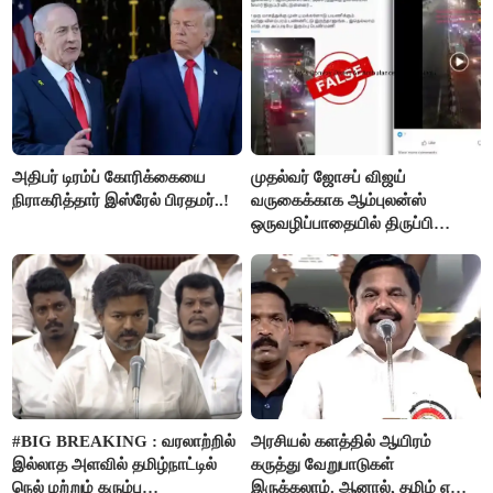
அதிபர் டிரம்ப் கோரிக்கையை
முதல்வர் ஜோசப் விஜய்
நிராகரித்தார் இஸ்ரேல் பிரதமர்..!
வருகைக்காக ஆம்புலன்ஸ்
ஒருவழிப்பாதையில் திருப்பி
விடப்பட்டதா? உண்மை இது
தான்..!
#BIG BREAKING : வரலாற்றில்
அரசியல் களத்தில் ஆயிரம்
இல்லாத அளவில் தமிழ்நாட்டில்
கருத்து வேறுபாடுகள்
நெல் மற்றும் கரும்பு
இருக்கலாம். ஆனால், தமிழ் என்று