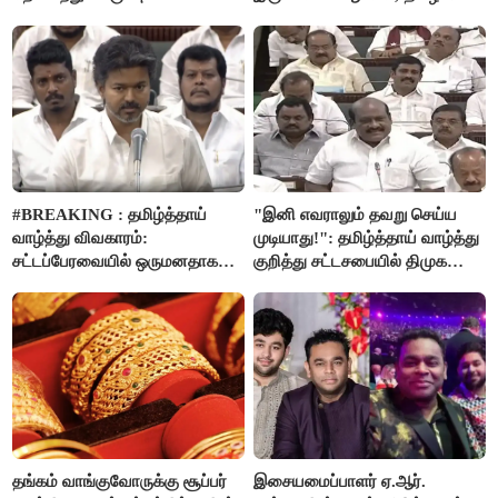
கொள்முதலுக்கான
வரும்போது நாம் அனைவரும்
ஊக்கத்தொகையை உயர்த்த
தமிழர்கள் - எடப்பாடி பழனிசாமி..!
முடிவு - முதலமைச்சர் விஜய்
அறிவிப்பு..!
#BREAKING : தமிழ்த்தாய்
"இனி எவராலும் தவறு செய்ய
வாழ்த்து விவகாரம்:
முடியாது!": தமிழ்த்தாய் வாழ்த்து
சட்டப்பேரவையில் ஒருமனதாக
குறித்து சட்டசபையில் திமுக
நிறைவேற்றம்
வைத்த அதிரடி கோரிக்கை!
தங்கம் வாங்குவோருக்கு சூப்பர்
இசையமைப்பாளர் ஏ.ஆர்.