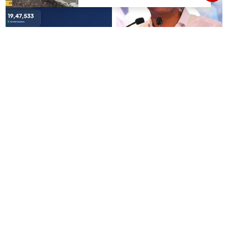
வீ தி லீடர்ஸ் அமைப்பில்
இது தான் தவெக..!! இந்த
சேரணுமா..? விரைவில் மிஸ்டு
அரசோ, முதல்வரோ எந்த
கால் திட்டம் அறிமுகம்..!
அழுத்தத்திற்கும் பணிந்தது
கிடையாது; அமைச்சர்
அருண்ராஜ்..!
இப்படி நடக்கும் என நினைச்சு
சட்டசபையில் இன்று தனி
கூட பார்க்கல... மனைவிக்கு
தீர்மானம்: "தமிழ்த்தாய் வாழ்த்து
பயந்து மண்ணில் புதைத்த ரூ.5
கட்டாயம் பாடப்பட வேண்டும்" -
லட்சம்; கடைசியில் நடந்தது...
முதல்வர் விஜய் முன்மொழிகிறார்!