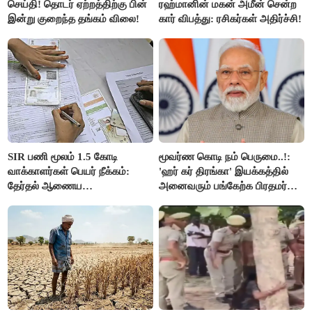
செய்தி! தொடர் ஏற்றத்திற்கு பின்
ரஹ்மானின் மகன் அமீன் சென்ற
இன்று குறைந்த தங்கம் விலை!
கார் விபத்து: ரசிகர்கள் அதிர்ச்சி!
SIR பணி மூலம் 1.5 கோடி
மூவர்ண கொடி நம் பெருமை..!:
வாக்காளர்கள் பெயர் நீக்கம்:
'ஹர் கர் திரங்கா' இயக்கத்தில்
தேர்தல் ஆணைய
அனைவரும் பங்கேற்க பிரதமர்
நடவடிக்கையால் பரபரப்பு!
மோடி அழைப்பு!