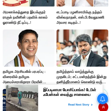
அமலாக்கத்துறை இயக்குநர்
எடப்பாடி பழனிசாமிக்கு நத்தம்
ராகுல் நவீனின் பதவிக் காலம்
விஸ்வநாதன், எஸ்.பி.வேலுமணி
ஓராண்டு நீட்டிப்பு..!
அவசர கடிதம்..!
தமிழக அரசியலில் பரபரப்பு :
தமிழ்த்தாய் வாழ்த்துக்கு
விரைவில் தமிழக
முதலிடம்; சட்டமன்றத்தில் இன்று
அமைச்சராகிறாரா பிரவீன்
தனித்தீர்மானம் கொண்டு வரும்
சக்ரவர்த்தி..?
முதல் அமைச்சர் விஜய்.!!
வியட்நாமில் விசித்திர சம்பவம்:
மோட்டார் சைக்கிள்
இருக்கையிலேயே பெண்
குழந்தை பிறப்பு!