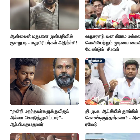
ஆன்லைன் மதுபான முன்பதிவில்
வருசநாடு வன கிராம மக்க
குளறுபடி - மதுபிரியர்கள் அதிர்ச்சி!
வெளியேற்றும் முடிவை கைவ
வேண்டும்- சீமான்
“நன்றி மறந்தவர்களுக்குவிஜய்
தி.மு.க. ஆட்சியில் தூங்கிக்
அல்வா கொடுத்துவிட்டார்”-
கொண்டிருந்தார்களா? - அமை
ஆர்.பி.உதயகுமார்
ரமேஷ்