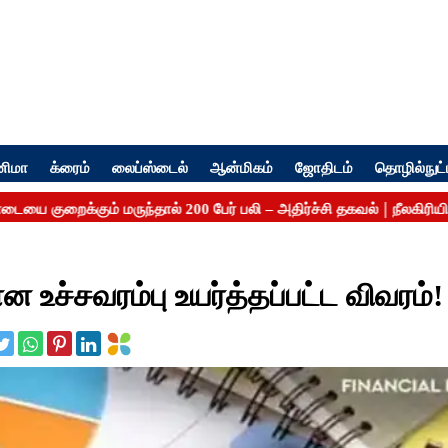
னிமா
க்ரைம்
லைப்ஸ்டைல்
ஆன்மிகம்
ஜோதிடம்
தொழில்நுட்
உச்சவரம்பு உயர்த்தப்பட்ட விவரம்!