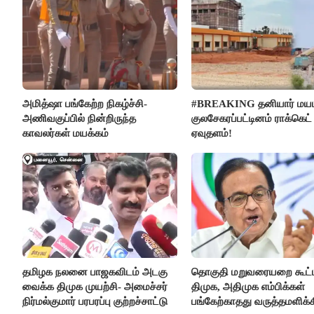
அமித்ஷா பங்கேற்ற நிகழ்ச்சி-
#BREAKING தனியார் மயம
அணிவகுப்பில் நின்றிருந்த
குலசேகரப்பட்டினம் ராக்கெட்
காவலர்கள் மயக்கம்
ஏவுதளம்!
தமிழக நலனை பாஜகவிடம் அடகு
தொகுதி மறுவரையறை கூட்ட
வைக்க திமுக முயற்சி- அமைச்சர்
திமுக, அதிமுக எம்பிக்கள்
நிர்மல்குமார் பரபரப்பு குற்றச்சாட்டு
பங்கேற்காதது வருத்தமளிக்க