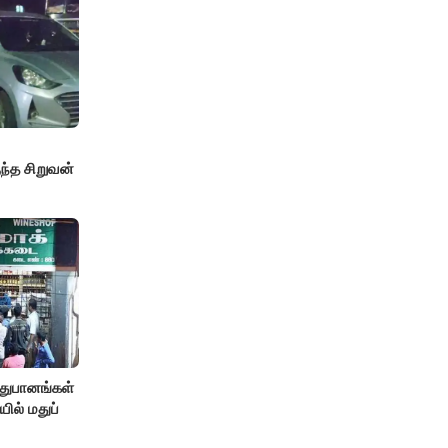
்த சிறுவன்
துபானங்கள்
யில் மதுப்