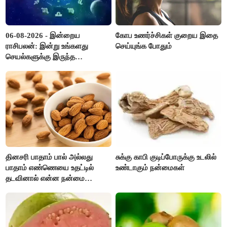
06-08-2026 - இன்றைய
கோப உணர்ச்சிகள் குறைய இதை
ராசிபலன்: இன்று உங்களது
செய்யுங்க போதும்
செயல்களுக்கு இருந்த
முட்டுகட்டைகள் விலகும்.
எதிர்பார்த்த உதவிகள் கிடைக்கும்.
பணவரத்து கூடும்..!
தினசரி பாதாம் பால் அல்லது
சுக்கு காபி குடிப்போருக்கு உடலில்
பாதாம் எண்ணெயை உதட்டில்
உண்டாகும் நன்மைகள்
தடவினால் என்ன நன்மை
தெரியுமா ?