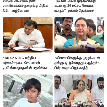
தவெக ஆட்சியில் தான்
"தவெக ஆட்சி முடியும்போது
பள்ளிக்கல்வித்துறைக்கு அதிக
கடன் ரூ.20 லட்சம் கோடியா
நிதி - ராஜ்மோகன்
உயரும்"- தங்கம் தென்னரசு
#BREAKING மத்திய
“விவசாயிகளுக்கு முழுக் கடன்
அமைச்சரவை செயலாளர்
தள்ளுபடி இல்லாதது வருத்தம்”-
டி.வி.சோமநாதனின் பதவிக்காலம்
பிரேமலதா விஜயகாந்த்
மேலும் ஓராண்டு நீட்டிப்பு