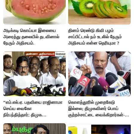
அடிக்கடி கொய்யா இலையை
தினம் ரெண்டு கிவி பழம்
அரைத்து தலையில் தடவினால்
சாப்பிட்டால் நம் உடலில் நேரும்
நேரும் அதிசயம்.
அதிசயம் என்ன தெரியுமா ?
“எம்.எல்.ஏ. பதவியை ராஜினாமா
கொளத்தூரில் முறைகேடு
செய்ய வைகோ
இல்லை; திமுகவினர் பொய்
நிர்பந்தித்தார்; திமுக
குற்றச்சாட்டை வைக்கிறார்கள்-
எம்.எல்.ஏக்களாகவே
வி.எஸ்.பாபு
தொடர்கிறோம்”- மதிமுக
எம்.எல்.ஏக்கள் பரபரப்பு பேட்டி