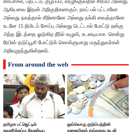
காய்ச்சல், பதட்டம், குழப்பம், விழுங்குவதில் சிரமம் அல்லது
ஆகியவை இதன் அறிகுறிகளாகும். நாய் பல் பட்டாலோ
அல்லது நகத்தால் கீறினாலோ அல்லது நக்கி வைத்தாலோ
உடனே 15 நிமிடம் சோப்பு அல்லது டெட்டால் போட்டு நன்கு
அந்த இடத்தை ஓடுகிற நீரில் கழுவி, உடனடியாக சென்று
ரேபிஸ் தடுப்பூசி போட்டுக் கொள்ளுமாறு மருத்துவர்கள்
அறிவுறுத்துகின்றனர்.
From around the web
தமிழக பட்ஜெட்டில்
ஒவ்வொரு குடும்பத்தின்
கவனிக்கப்படவேண்டிய
தலையிலும் எவ்வளவு கடன்