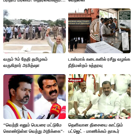
பரிதாப மரணம்! அதிரவைக்கும்
வேதனை
பின்னணி
வரும் 9ம் தேதி தமிழகம்
டாஸ்மாக் கடைகளில் ரசீது வழங்க
வருகிறார் அமித்ஷா
நீதிமன்றம் உத்தரவு
“வெற்றி எனும் பெயரை மட்டுமே
தெளிவான திசையை காட்டும்
கொண்டுள்ள வெற்று அறிக்கை”-
பட்ஜெட் - மாணிக்கம் தாகூர்