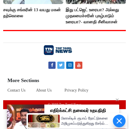
சவுக்கு சங்கரின் 13 வயது மகன்
இது பட்ஜெட் உரையா? அல்லது
தற்கொலை
முதலமைச்சரின் புகழ்பாடும்
உரையா?- வானதி சீனிவாசன்
More Sections
Contact Us
About Us
Privacy Policy
© 2019 Top Tamil News
பிளாஸ்டிக் ரூபாய் நோட்டுகளை
அறிமுகப்படுத்துகிறது ரிசர்வ்
வங்கி: முதற்கட்டமாக ரூ.10,