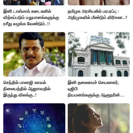
இனி டாஸ்மாக் கடைகளில்
தமிழக அரசியலில் பரபரப்பு :
விற்கப்படும் மதுபானங்களுக்கு
அதிமுகவில் மீண்டும் விரிசலா..?
ரசீது வழங்க வேண்டும்..!!
செந்தில் பாலாஜி காவல்
இனி தலைமைச் செயலாளர்,
நிலையத்தில் ஆஜராவதில்
டிஜிபி
இருந்து விலக்கு..!
நியமனங்களுக்கு ஆளுநரின்
ஒப்புதல் தேவையில்லை -
தமிழ்நாடு அரசு அதிரடி..!