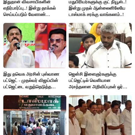
இதுதான் விவசாயிகளின்
மதுபிரியர்களுக்கு குட் நியூஸ்..!
எதிர்பார்ப்பு..! இன்று தாக்கல்
இன்று முதல் ஆன்லைனிலேயே
செய்யப்படும் வேளாண்
டாஸ்மாக் சரக்கு வாங்கலாம்..!
பட்ஜெட்டுக்கு பி.ஆர்.பாண்டியன்
கோரிக்கை!
இது தவெக அரசின் புஸ்வாண
ஜென்சி இளைஞர்களுக்கு
பட்ஜெட் - முதல்வர் விஜய்யின்
பட்ஜெட்டில் வெளியான
பட்ஜெட்டை வறுத்தெடுத்த
அசத்தலான அறிவிப்புகள் ஒர்
மு.க.ஸ்டாலின், இபிஎஸ்..!
பார்வை..!