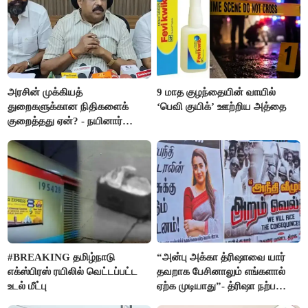
அரசின் முக்கியத்
9 மாத குழந்தையின் வாயில்
துறைகளுக்கான நிதிகளைக்
‘பெவி குயிக்’ ஊற்றிய அத்தை
குறைத்தது ஏன்? - நயினார்
நாகேந்திரன்
#BREAKING தமிழ்நாடு
“அன்பு அக்கா த்ரிஷாவை யார்
எக்ஸ்பிரஸ் ரயிலில் வெட்டப்பட்ட
தவறாக பேசினாலும் எங்களால்
உடல் மீட்பு
ஏற்க முடியாது”- த்ரிஷா நற்பணி
மன்றத்தினர் போஸ்டர்