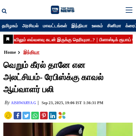
தமிழகம்
அரசியல்
மாவட்டங்கள்
இந்தியா
உலகம்
சினிமா
க்ரைம
Home
இந்தியா
வெறும் கீரல் தானே என
அலட்சியம்- ரேபிஸ்க்கு காவல்
ஆய்வாளர் பலி
By
Sep 23, 2025, 19:06 IST
1:36:31 PM
AISHWARYA G