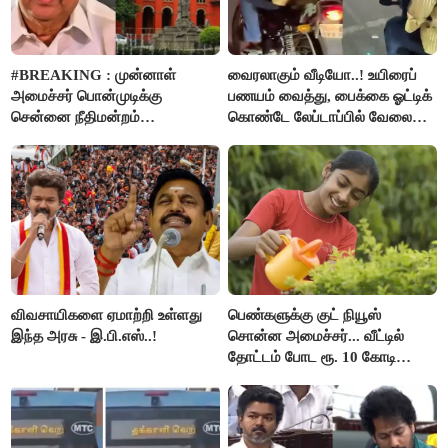
#BREAKING : முன்னாள்
வைரலாகும் வீடியோ..! உயிரைப்
அமைச்சர் பொன்முடிக்கு
பணயம் வைத்து, பைக்கை ஓட்டிக்
சென்னை நீதிமன்றம்
கொண்டே லேப்டாப்பில் வேலை
பிடிவாரண்ட்..!
பார்த்த நபர்..!
விவசாயிகளை ஏமாற்றி உள்ளது
பெண்களுக்கு குட் நியூஸ்
இந்த அரசு - இ.பி.எஸ்..!
சொன்ன அமைச்சர்... வீட்டில்
தோட்டம் போட ரூ. 10 கோடி
நிதி..!