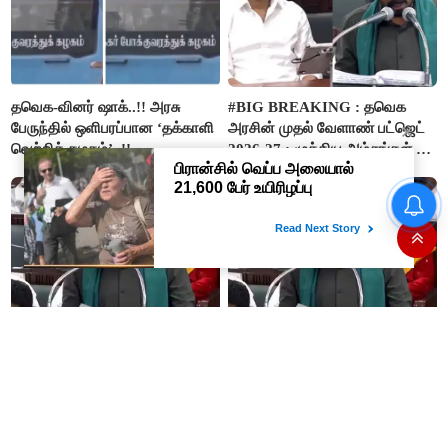
தவெக-வினர் ஷாக்..!! அரசு
#BIG BREAKING : தவெக
பேருந்தில் ஒளிபரப்பான ‘தக்காளி
அரசின் முதல் வேளாண் பட்ஜெட்
வெற்றிக் கழகம்’..!!
2026-27 : முக்கிய அம்சங்கள் ஓர்
பார்வை..!
“நிதி நிலைமை சரியான பிறகு
மற்ற திட்டங்கள் அறிவிக்கப்படும்”-
அமைச்சர் நிர்மல்குமார் விளக்கம்
#BREAKING : போர்வெல் –
#JUST IN : ‘விவசாயம் காக்க’
கிணறு அமைக்க
‘வெற்றி வான்மகள்’ திட்டம்
மானியம்..! 1000
உருவாக்கப்படும்..!
விவசாயிகளுக்கு மானியத்தில்
பம்புசெட் வழங்கப்படும்..!