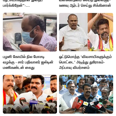
ஆட்சியாகத்தான் இதைப்
வன்கொடுமை செய்த இளைஞர்-
பார்க்கிறேன்”-
உணவு ஆர்டர் செய்து சிக்கினான்
எம்.ஆர்.கே.பன்னீர்செல்வம்
பழனி கோயில் நில மோசடி
ஒட்டுமொத்த ‘விவசாயிகளுக்கும்
வழக்கு - சார் பதிவாளர் ஜஸ்டின்
மொட்டை’ அடித்து துரோகம்-
மணிகண்டன் கைது
அப்பாவு விமர்சனம்