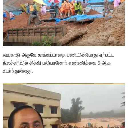
வயநாடு அருகே சுரங்கப்பாதை பணியின்போது ஏற்பட்ட
நிலச்சாிவில் சிக்கி பலியானோா் எண்ணிக்கை 5 ஆக
உயா்ந்துள்ளது.