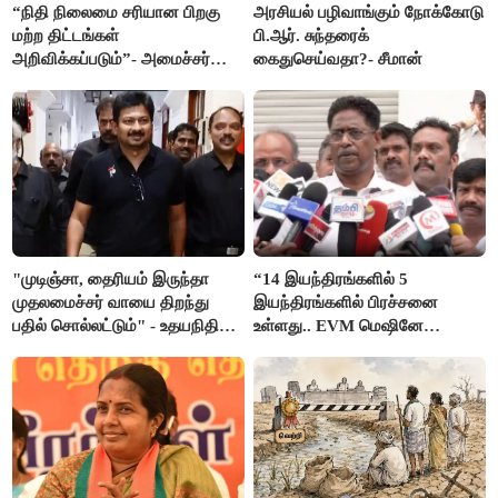
“நிதி நிலைமை சரியான பிறகு
அரசியல் பழிவாங்கும் நோக்கோடு
மற்ற திட்டங்கள்
பி.ஆர். சுந்தரைக்
அறிவிக்கப்படும்”- அமைச்சர்
கைதுசெய்வதா?- சீமான்
நிர்மல்குமார் விளக்கம்
"முடிஞ்சா, தைரியம் இருந்தா
“14 இயந்திரங்களில் 5
முதலமைச்சர் வாயை திறந்து
இயந்திரங்களில் பிரச்சனை
பதில் சொல்லட்டும்" - உதயநிதி
உள்ளது.. EVM மெஷினே
ஸ்டாலின்
பிரச்சனையா இருக்கு”- என்.ஆர்.
இளங்கோ