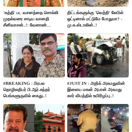
'கத்தி' பட வசனத்தை சொல்லி
திட்டங்களுக்கு 'வெற்றி' லேபிள்
முதல்வரை சாடிய வானதி
ஒட்டினால் மட்டுமே போதுமா? -
சீனிவாசன்..!: வேளாண்
மு.க.ஸ்டாலின்..!
பட்ஜெட்டுக்கு பாஜக கடும்
எதிர்ப்பு!
#BREAKING : பிரபல
#JUST IN : அதிக் அகமதுவின்
தொழிலதிபர் பி.ஆர்.சுந்தர்
இளைய மகன் அபான் அகமது
பெங்களூருவில் கைது..!
கார் விபத்தில் உயிரிழப்பு..!