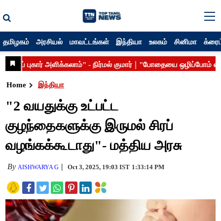
தமிழகம்
அரசியல்
மாவட்டங்கள்
இந்தியா
உலகம்
சினிமா
க்ரைம
Home
இந்தியா
"2 வயதுக்கு உட்பட்ட
குழந்தைகளுக்கு இருமல் சிரப்
வழங்க‌க்கூடாது"- மத்திய அரசு
By
Oct 3, 2025, 19:03 IST
1:33:14 PM
AISHWARYA G