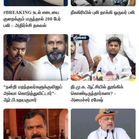
#BREAKING உடல் எடையை
நீலகிரியில் புலி தாக்கி ஒருவர் பலி
குறைக்கும் மருந்தால் 200 பேர்
பலி – அதிர்ச்சி தகவல்
“நன்றி மறந்தவர்களுக்குவிஜய்
தி.மு.க. ஆட்சியில் தூங்கிக்
அல்வா கொடுத்துவிட்டார்”-
கொண்டிருந்தார்களா? -
ஆர்.பி.உதயகுமார்
அமைச்சர் ரமேஷ்