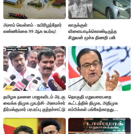
அசாம் வெள்ளம் - உயிரிழந்தோர்
காருக்குள்
எண்ணிக்கை 99 ஆக உயர்வு!
விளையாடிக்கொண்டிருந்த
சிறுவன் மூச்சு திணறி பலி
தமிழக நலனை பாஜகவிடம் அடகு
தொகுதி மறுவரையறை
வைக்க திமுக முயற்சி- அமைச்சர்
கூட்டத்தில் திமுக, அதிமுக
நிர்மல்குமார் பரபரப்பு குற்றச்சாட்டு
எம்பிக்கள் பங்கேற்காதது
வருத்தமளிக்கிறது- ப.சிதம்பரம்