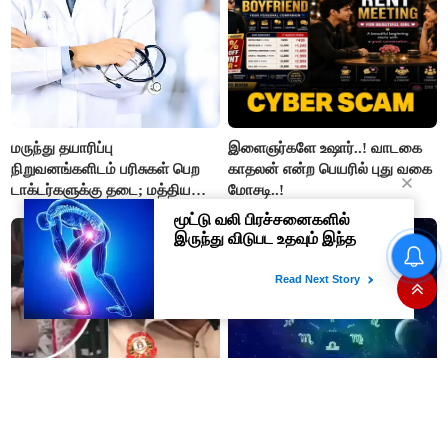
மருந்து தயாரிப்பு
இளைஞர்களே உஷார்..! வாடகை
நிறுவனங்களிடம் பரிசுகள் பெற
காதலன் என்ற பெயரில் புது வகை
டாக்டர்களுக்கு தடை; மத்திய
மோசடி..!
அரசு உத்தரவு..!
வருசநாடு வன கிராம மக்களை
வெளியேற்றும் முடிவை கைவிட
வேண்டும்- சீமான்
இனி ஓடவும் முடியாது; ஒளியவும்
09-08-2026 - இன்றைய
முடியாது; குற்றவாளிகளை
ராசிபலன்: இன்று காரிய தடை
அடையாளம் காண ஸ்மார்ட்
நீங்கும். வாழ்க்கை வளம் பெறும்.