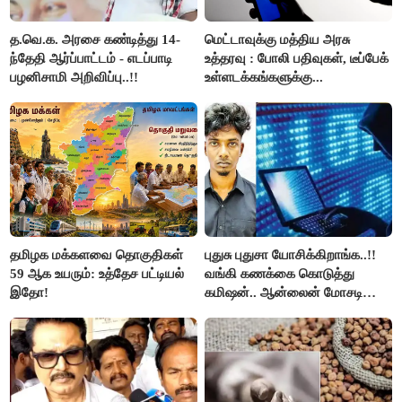
த.வெ.க. அரசை கண்டித்து 14-
மெட்டாவுக்கு மத்திய அரசு
ந்தேதி ஆர்ப்பாட்டம் - எடப்பாடி
உத்தரவு : போலி பதிவுகள், டீப்பேக்
பழனிசாமி அறிவிப்பு..!!
உள்ளடக்கங்களுக்கு...
தமிழக மக்களவை தொகுதிகள்
புதுசு புதுசா யோசிக்கிறாங்க..!!
59 ஆக உயரும்: உத்தேச பட்டியல்
வங்கி கணக்கை கொடுத்து
இதோ!
கமிஷன்.. ஆன்லைன் மோசடி
கும்பலுக்கு உதவிய வாலிபர்
கைது..!!