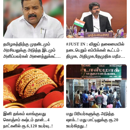
தமிழகத்திற்கு முதலிடமும்
#JUST IN : விஜய் தலைமையில்
அரசியலுக்கு அடுத்த இடமும்
நடைபெறும் எம்பிக்கள் கூட்டம் -
அளிப்பவர்கள் அனைத்துக்கட்சி
திமுக, அதிமுக,தேமுதிக மநீம
கூட்டத்தில் நிச்சயம்
புறக்கணிப்பு..!
பங்கேற்பார்கள் - மாணிக்கம்
தாகூர்..!!
இனி தங்கம் வாங்குவது
மது பிரியர்களுக்கு அடுத்த
கொஞ்சம் கஷ்டம் தான்...4
ஷாக்..! மது பாட்டிலுக்கு ரூ.20
நாட்களில் ரூ.6,120 உயர்வு..!
உயர்கிறது..!