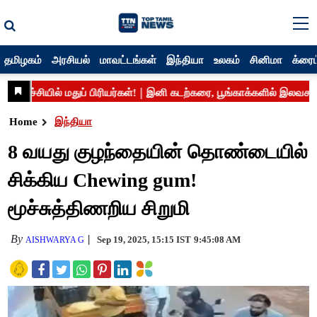
தமிழகம்
அரசியல்
மாவட்டங்கள்
இந்தியா
உலகம்
சினிமா
க்ரைம
Home
இந்தியா
8 வயது குழந்தையின் தொண்டையில்
சிக்கிய Chewing gum!
மூச்சுத்திணறிய சிறுமி
By
Sep 19, 2025, 15:15 IST
9:45:08 AM
AISHWARYA G