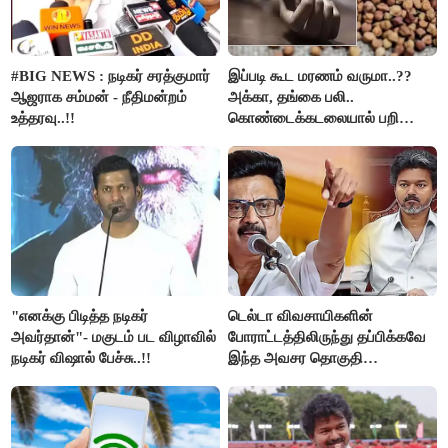
#BIG NEWS : நடிகர் சரத்குமார்
இப்படி கூட மரணம் வருமா..??
ஆஜராக சம்மன் - நீதிமன்றம்
அக்கா, தங்கை பலி..
உத்தரவு..!!
கொண்டைக்கடலையால் பறிபோன
உயிர்கள்..!!
"எனக்கு பிடித்த நடிகர்
டெல்டா விவசாயிகளின்
அவர்தான்"- மகுடம் பட விழாவில்
போராட்டத்திலிருந்து தப்பிக்கவே
நடிகர் விஷால் பேச்சு..!!
இந்த அவசர தொகுதி
மறுவரையறை நாடகத்தை
அரங்கேற்றுகிறார் முதலமைச்சர் -
திமுக ஐடி விங்..!!