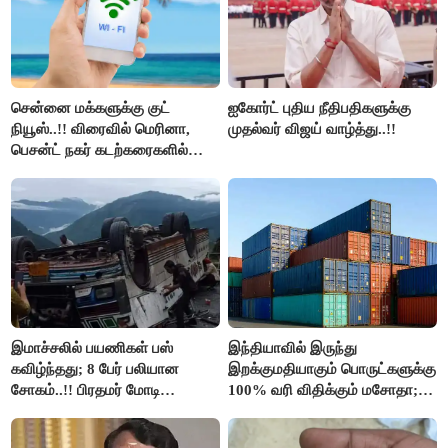
சென்னை மக்களுக்கு குட்
ஐகோர்ட் புதிய நீதிபதிகளுக்கு
நியூஸ்..!! விரைவில் மெரினா,
முதல்வர் விஜய் வாழ்த்து..!!
பெசன்ட் நகர் கடற்கரைகளில்
இலவச Wi-Fi வசதி..!!
இமாச்சலில் பயணிகள் பஸ்
இந்தியாவில் இருந்து
கவிழ்ந்தது; 8 பேர் பலியான
இறக்குமதியாகும் பொருட்களுக்கு
சோகம்..!! பிரதமர் மோடி
100% வரி விதிக்கும் மசோதா;
இரங்கல்..!!
அமெரிக்கா நிறைவேற்றம்..!!