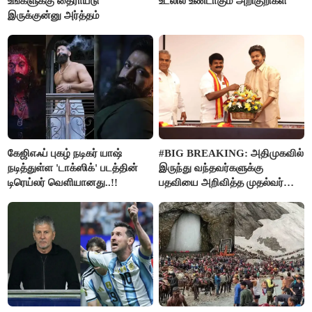
உங்களுக்கு தைராய்டு
உடலில் உண்டாகும் அறிகுறிகள்
இருக்குன்னு அர்த்தம்
கேஜிஎஃப் புகழ் நடிகர் யாஷ்
#BIG BREAKING: அதிமுகவில்
நடித்துள்ள 'டாக்‌ஸிக்' படத்தின்
இருந்து வந்தவர்களுக்கு
டிரெய்லர் வெளியானது..!!
பதவியை அறிவித்த முதல்வர்
விஜய்..!!