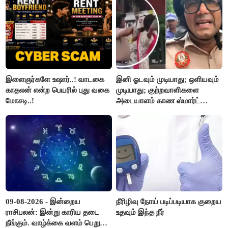
இளைஞர்களே உஷார்..! வாடகை
இனி ஓடவும் முடியாது; ஒளியவும்
காதலன் என்ற பெயரில் புது வகை
முடியாது; குற்றவாளிகளை
மோசடி..!
அடையாளம் காண ஸ்மார்ட்
கண்ணாடிகளை பயன்படுத்த
போலீசார் முடிவு..!
09-08-2026 - இன்றைய
நீரிழிவு நோய் படிப்படியாக குறைய
ராசிபலன்: இன்று காரிய தடை
உதவும் இந்த நீர்
நீங்கும். வாழ்க்கை வளம் பெறும்.