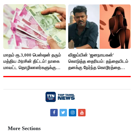
மாதம் ரூ.3,000 பென்ஷன் தரும்
விஜய்யின் 'ஜனநாயகன்'
மத்திய அரசின் திட்டம்! நாகை
கொடுத்த தைரியம்: தந்தையிடம்
மாவட்ட தொழிலாளர்களுக்கு
தனக்கு நேர்ந்த கொடூரத்தை
ஆட்சியர் வெளியிட்ட சூப்பர்
கூறிய சிறுமி!
செய்தி!
More Sections