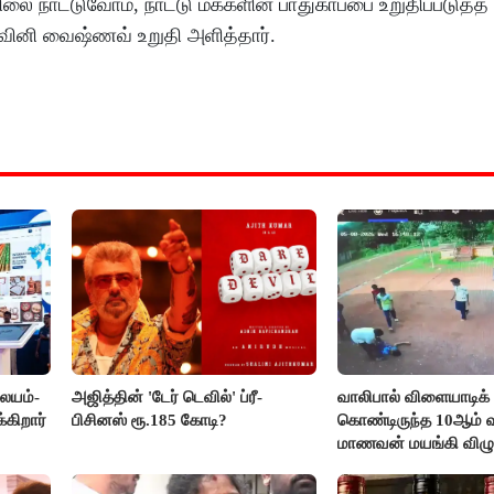
நிலை நாட்டுவோம், நாட்டு மக்களின் பாதுகாப்பை உறுதிப்படுத்த 
ஸ்வினி வைஷ்ணவ் உறுதி அளித்தார்.
லையம்-
அஜித்தின் 'டேர் டெவில்' ப்ரீ-
வாலிபால் விளையாடிக்
கிறார்
பிசினஸ் ரூ.185 கோடி?
கொண்டிருந்த 10ஆம் வக
மாணவன் மயங்கி விழுந
உயிரிழப்பு