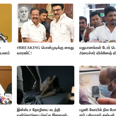
ை
#BREAKING பொன்முடிக்கு கைது
மதுபானங்கள் டோர் டெ
்யலாம்
வாரண்ட்!
அமைச்சர் விக்னேஷ் வ
இன்ஸ்டா தோழியை கடத்தி
பழனி கோயில் நில மோச
வன்கொடுமை செய்த இளைஞர்-
சார் பதிவாளர் ஜஸ்டின்