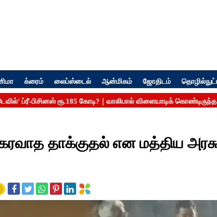
னிமா
க்ரைம்
லைப்ஸ்டைல்
ஆன்மிகம்
ஜோதிடம்
தொழில்நுட்
யங்கரவாத தாக்குதல் என மத்திய அரச