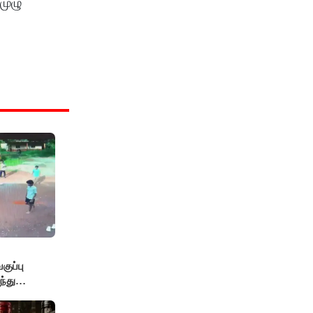
முழு
ுப்பு
்து