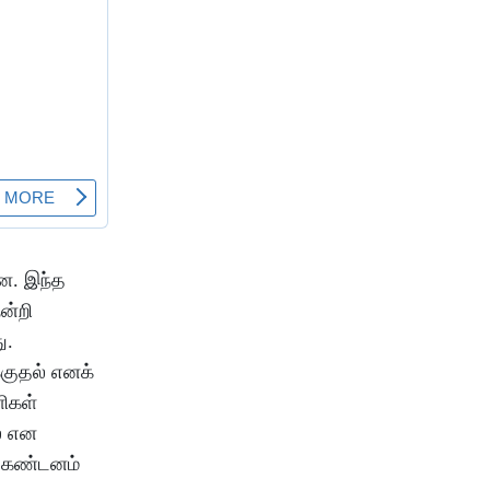
ளன. இந்த
ன்றி
ு.
குதல் எனக்
ளிகள்
ல் என
ன கண்டனம்