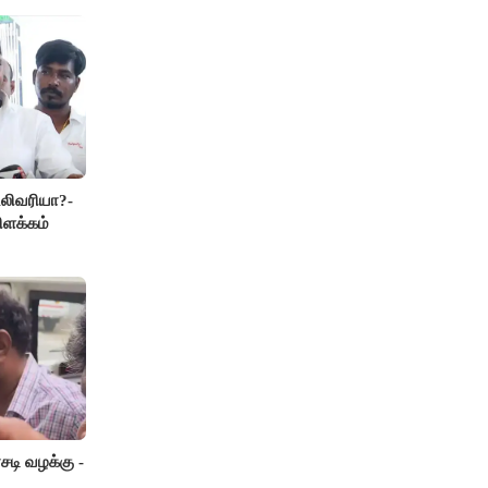
லிவரியா?-
ிளக்கம்
டி வழக்கு -