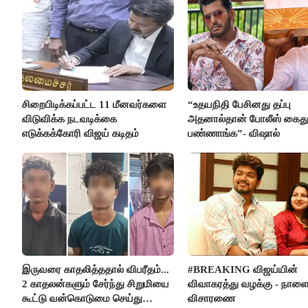
சிறைபிடிக்கப்பட்ட 11 மீனவர்களை
“உதயநிதி பேசினது தப்பு
விடுவிக்க நடவடிக்கை
அதனால்தான் போலீஸ் கைத
எடுக்கக்கோரி விஜய் கடிதம்
பண்ணாங்க”- விஷால்
இருவரை காதலித்ததால் விபரீதம்...
#BREAKING விஜய்யின்
2 காதலன்களும் சேர்ந்து சிறுமியை
விவாகரத்து வழக்கு - நாள
கூட்டு வன்கொடுமை செய்து
விசாரணை