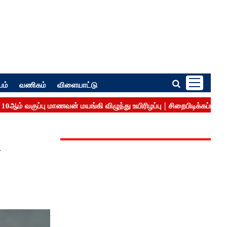
பம்
வணிகம்
விளையாட்டு
ு