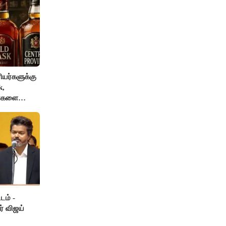
யர்களுக்கு
k,
ங்களை
AI தடை
டம் -
ர் விஜய்