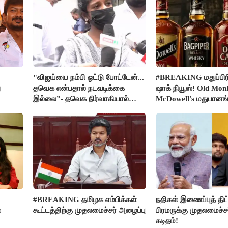
"விஜய்யை நம்பி ஓட்டு போட்டேன்...
#BREAKING மதுப்பிரி
ு
தவெக என்பதால் நடவடிக்கை
ஷாக் நியூஸ்! Old Mon
இல்லை”- தவெக நிர்வாகியால்
McDowell's மதுபான
பாதிக்கப்பட்ட பெண் கதறல்
விற்பனை செய்ய FSS
#BREAKING தமிழக எம்பிக்கள்
நதிகள் இணைப்புத் திட்
ை
கூட்டத்திற்கு முதலமைச்சர் அழைப்பு
பிரமருக்கு முதலமைச்ச
கடிதம்!