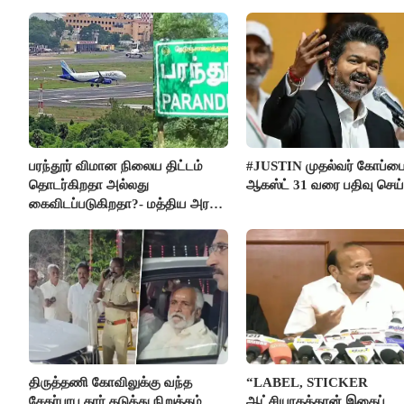
கொலை செய்த கொடூரம்
பரந்தூர் விமான நிலைய திட்டம்
#JUSTIN முதல்வர் கோப்ப
தொடர்கிறதா அல்லது
ஆகஸ்ட் 31 வரை பதிவு செய
கைவிடப்படுகிறதா?- மத்திய அரசு
விளக்கம்
திருத்தணி கோவிலுக்கு வந்த
“LABEL, STICKER
சேகர்பாபு கார் தடுத்து நிறுத்தம்
ஆட்சியாகத்தான் இதைப்