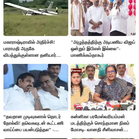
மகாராஷ்டிராவில் அதிர்ச்சி!
"அழுத்தத்திற்கு அடிபணிய விஜய்
பாராமதி அருகே
ஒன்றும் இபிஎஸ் இல்லை"-
விபத்துக்குள்ளான தனியார்
மாணிக்கம்தாகூர்
பயிற்சி விமானம்
“தவறான முடிவுகளால் தொடர்
கன்னிகா பரமேஸ்வரியம்மன்
தோல்வி! தவெகவுடன் கூட்டணி
மடத்திற்குச் சொந்தமான நிலம்
வாய்ப்பை பயன்படுத்தல” -
மோசடி- வானதி சீனிவாசன்
இபிஎஸ் மீது சரமாரி குற்றச்சாட்டு
கண்டனம்