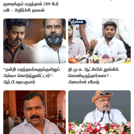
குறைக்கும் மருந்தால் 200 பேர்
பலி – அதிர்ச்சி தகவல்
“நன்றி மறந்தவர்களுக்குவிஜய்
தி.மு.க. ஆட்சியில் தூங்கிக்
அல்வா கொடுத்துவிட்டார்”-
கொண்டிருந்தார்களா? -
ஆர்.பி.உதயகுமார்
அமைச்சர் ரமேஷ்