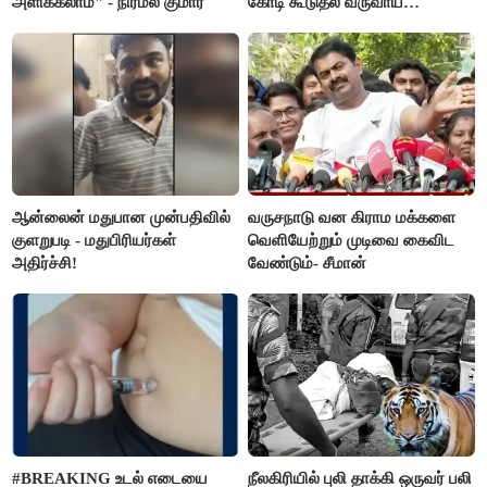
அளிக்கலாம்" - நிர்மல் குமார்
கோடி கூடுதல் வருவாய்
கிடைக்கும்னு சொல்றாங்க”-
மார்க்கண்டேயன்
ஆன்லைன் மதுபான முன்பதிவில்
வருசநாடு வன கிராம மக்களை
குளறுபடி - மதுபிரியர்கள்
வெளியேற்றும் முடிவை கைவிட
அதிர்ச்சி!
வேண்டும்- சீமான்
#BREAKING உடல் எடையை
நீலகிரியில் புலி தாக்கி ஒருவர் பலி