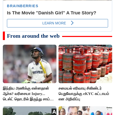
From around the web
இந்திய அணிக்கு என்னதான்
சமையல் எரிவாயு சிலிண்டர்
ஆச்சு? வரிசையா Injury...
பெறுவோருக்கு eKYC கட்டாயம்
டெஸ்ட் தொடரில் இருந்து சாய்
என அறிவிப்பு
சுதர்சனும் விலகல்