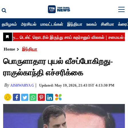
தமிழகம்
அரசியல்
மாவட்டங்கள்
இந்தியா
உலகம்
சினிமா
க்ரைம
Home
இந்தியா
பொருளாதார புயல் வீசப்போகிறது-
ராகுல்காந்தி எச்சரிக்கை
By
Updated: May 19, 2026, 21:43 IST
4:13:30 PM
AISHWARYA G