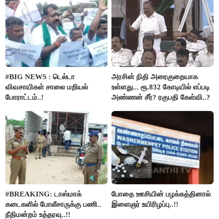
#BIG NEWS : டெல்டா
அரசின் நிதி அரைகுறையாக
விவசாயிகள் சாலை மறியல்
உள்ளது... ரூ.832 கோடியில் எப்படி
போராட்டம்..!
அண்ணன் சீர்? ரகுபதி கேள்வி..?
#BREAKING: டாஸ்மாக்
போதை ஊசியின் பழக்கத்தினால்
கடைகளில் போலீசாருக்கு பணி..
இளைஞர் உயிரிழப்பு..!!
நீதிமன்றம் உத்தரவு..!!