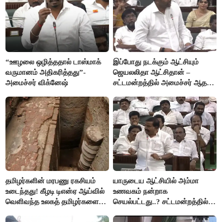
“ஊழலை ஒழித்ததால் டாஸ்மாக்
இப்போது நடக்கும் ஆட்சியும்
வருமானம் அதிகரித்தது”-
ஜெயலலிதா ஆட்சிதான் –
அமைச்சர் விக்னேஷ்
சட்டமன்றத்தில் அமைச்சர் ஆதவ்
அர்ஜுனா அதிரடி பேச்சு!
தமிழர்களின் மரபணு ரகசியம்
யாருடைய ஆட்சியில் அம்மா
உடைந்தது! கீழடி டிஎன்ஏ ஆய்வில்
உணவகம் நன்றாக
வெளிவந்த உலகத் தமிழர்களை
செயல்பட்டது..? சட்டமன்றத்தில்
மெய்சிலிர்க்க வைக்கும் உண்மை!
நடந்த காரசார விவாதம்..!