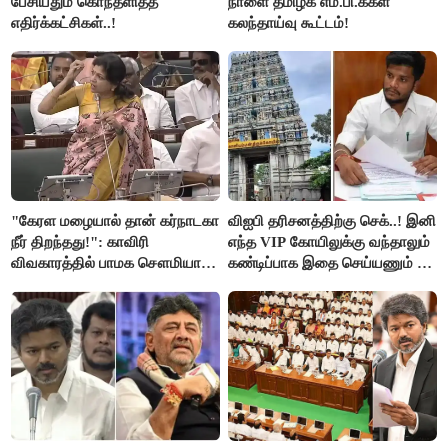
பேசியதும் கொந்தளித்த
நாளை தமிழக எம்.பி.க்கள்
எதிர்க்கட்சிகள்..!
கலந்தாய்வு கூட்டம்!
"கேரள மழையால் தான் கர்நாடகா
விஐபி தரிசனத்திற்கு செக்..! இனி
நீர் திறந்தது!": காவிரி
எந்த VIP கோயிலுக்கு வந்தாலும்
விவகாரத்தில் பாமக சௌமியா
கண்டிப்பாக இதை செய்யணும் -
அன்புமணி சாடல்!
அமைச்சர் ரமேஷ்..!