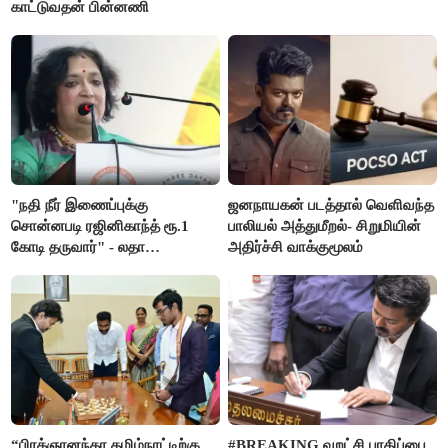
காட்டுவதன் பின்னணி
"நதி நீர் இணைப்புக்கு
ஜனநாயகன் படத்தால் வெளிவந்த
சொன்னபடி ரஜினிகாந்த் ரூ.1
பாலியல் அத்துமீறல்- சிறுமியின்
கோடி தருவார்" - லதா
அதிர்ச்சி வாக்குமூலம்
ரஜினிகாந்த்
“பிரக்ஞானந்தா தமிழ்நாட்டிற்கு
#BREAKING வறட்சி பாதிப்பை