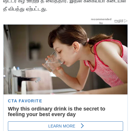
ஷட்டர் கீழ் ஊற்றி தீ வைத்தார். இதில் கனகய்யா கடையில்
தீ விபத்து ஏற்பட்டது.