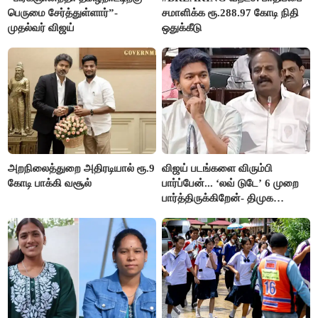
பெருமை சேர்த்துள்ளார்”-
சமாளிக்க ரூ.288.97 கோடி நிதி
முதல்வர் விஜய்
ஒதுக்கீடு
அறநிலைத்துறை அதிரடியால் ரூ.9
விஜய் படங்களை விரும்பி
கோடி பாக்கி வசூல்
பார்ப்பேன்... ‘லவ் டுடே’ 6 முறை
பார்த்திருக்கிறேன்- திமுக
எம்.எல்.ஏ.நெகிழ்ச்சி