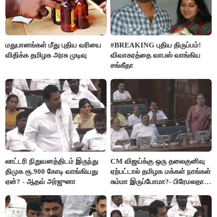
மதுபானங்கள் மீது புதிய வரியை
#BREAKING புதிய திருப்பம்!
விதிக்க தமிழக அரசு முடிவு
விவாகரத்தை வாபஸ் வாங்கிய
சங்கீதா
லாட்டரி நிறுவனத்திடம் இருந்து
CM விஜய்க்கு ஒரு தலைகுனிவு
திமுக ரூ.900 கோடி வாங்கியது
ஏற்பட்டால் தமிழக மக்கள் நாங்கள்
ஏன்? - ஆதவ் அர்ஜுனா
சும்மா இருப்போமா?- பிரேமலதா
விஜயகாந்த்