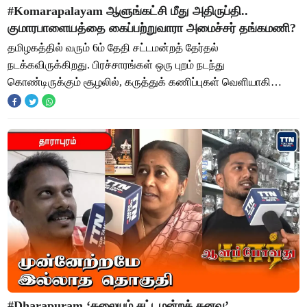
#komarapalayam ஆளுங்கட்சி மீது அதிருப்தி..
குமாரபாளையத்தை கைப்பற்றுவாரா அமைச்சர் தங்கமணி?
தமிழகத்தில் வரும் 6ம் தேதி சட்டமன்றத் தேர்தல்
நடக்கவிருக்கிறது. பிரச்சாரங்கள் ஒரு புறம் நடந்து
கொண்டிருக்கும் சூழலில், கருத்துக் கணிப்புகள் வெளியாகி
அரசியல் கட்சிகளை பீதியில் ஆழ்த்துகின்றன. இருப்பினு
#Dharapuram ‘கலையும் சட்டமன்றக் கனவு’…