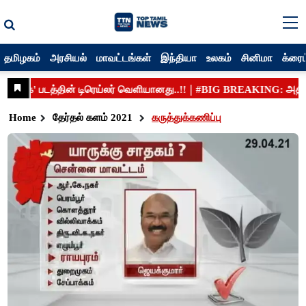
தமிழகம்
அரசியல்
மாவட்டங்கள்
இந்தியா
உலகம்
சினிமா
க்ரைம
Home
தேர்தல் களம் 2021
கருத்துக்கணிப்பு