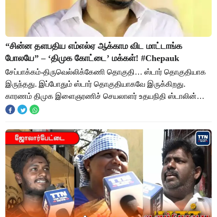
“சின்ன தளபதிய எம்எல்ஏ ஆக்காம விட மாட்டாங்க
போலயே” – ‘திமுக கோட்டை’ மக்கள்! #chepauk
சேப்பாக்கம்-திருவெல்லிக்கேணி தொகுதி… ஸ்டார் தொகுதியாக
இருந்தது. இப்போதும் ஸ்டார் தொகுதியாகவே இருக்கிறது.
காரணம் திமுக இளைஞரணிச் செயலாளர் உதயநிதி ஸ்டாலின்
போட்டியிடுகிறார். கருணாநிதி போட்டியிட்டு ஹாட்