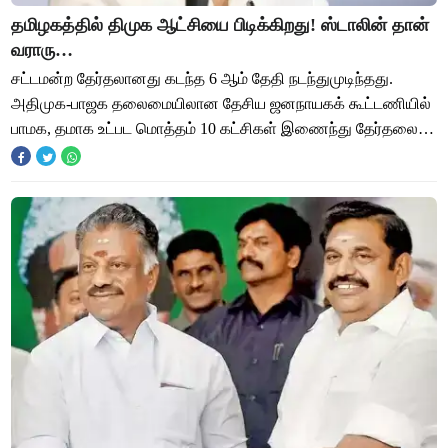
தமிழகத்தில் திமுக ஆட்சியை பிடிக்கிறது! ஸ்டாலின் தான்
வராரு…
சட்டமன்ற தேர்தலானது கடந்த 6 ஆம் தேதி நடந்துமுடிந்தது.
அதிமுக-பாஜக தலைமையிலான தேசிய ஜனநாயகக் கூட்டணியில்
பாமக, தமாக உட்பட மொத்தம் 10 கட்சிகள் இணைந்து தேர்தலை
சந்தித்தன. அதேபோல் திமுக- காங்கிரஸ் தலைமைய