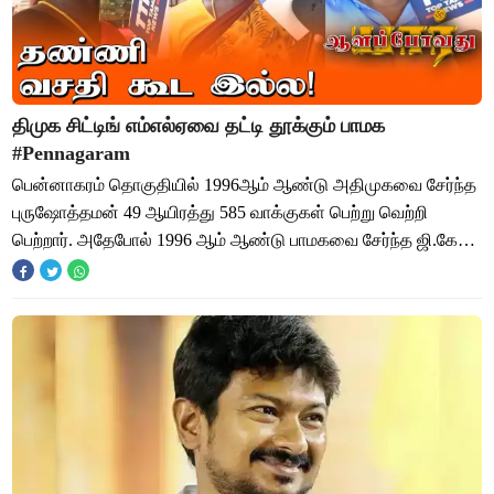
திமுக சிட்டிங் எம்எல்ஏவை தட்டி தூக்கும் பாமக
#Pennagaram
பென்னாகரம் தொகுதியில் 1996ஆம் ஆண்டு அதிமுகவை சேர்ந்த
புருஷோத்தமன் 49 ஆயிரத்து 585 வாக்குகள் பெற்று வெற்றி
பெற்றார். அதேபோல் 1996 ஆம் ஆண்டு பாமகவை சேர்ந்த ஜி.கே
மணி 34 ஆயிரத்து 906 ஓட்டுக்கள் பெற்று வ