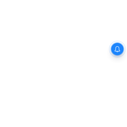
தமிழக மக்களவை தொகுதிகள்
59 ஆக உயரும்: உத்தேச பட்டியல்
இதோ!
Previous
1
2
3
4
5
Next