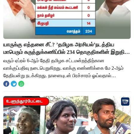
யாருக்கு எத்தனை சீட்? ’தமிழக அரசியல்’நடத்திய
மாபெரும் கருத்துக்கணிப்பில் 234 தொகுதிகளின் இறுதி
நிலவரம்!
வரும் ஏப்ரல் 6-ஆம் தேதி தமிழக சட்டமன்றத்திற்கான
வாக்குப்பதிவு நடைபெறுகிறது. வாக்கு எண்ணிக்கை மே 2-ஆம்
தேதியன்று நடக்கிறது. நாளையுடன் பிரச்சாரம் ஓய்வதால்
உச்சக்கட்ட பரபரப்பில் இருக்கிறார்கள் வேட்பாளர்