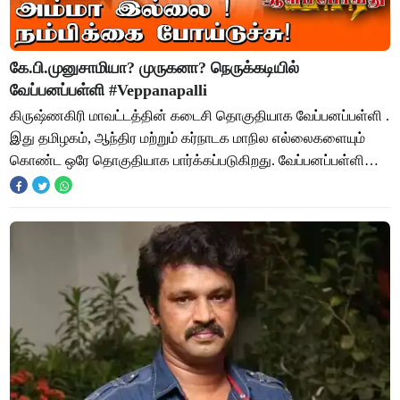
கே.பி.முனுசாமியா? முருகனா? நெருக்கடியில்
வேப்பனப்பள்ளி #Veppanapalli
கிருஷ்ணகிரி மாவட்டத்தின் கடைசி தொகுதியாக வேப்பனப்பள்ளி .
இது தமிழகம், ஆந்திர மற்றும் கர்நாடக மாநில எல்லைகளையும்
கொண்ட ஒரே தொகுதியாக பார்க்கப்படுகிறது. வேப்பனப்பள்ளி
சட்டமன்ற தொகுதியில் வேப்பனப்பள்ளி,