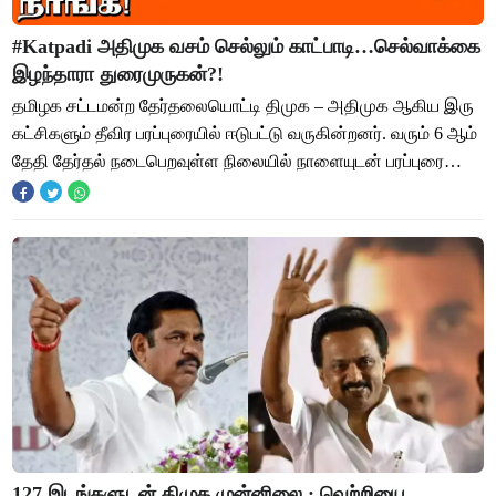
#Katpadi அதிமுக வசம் செல்லும் காட்பாடி…செல்வாக்கை
இழந்தாரா துரைமுருகன்?!
தமிழக சட்டமன்ற தேர்தலையொட்டி திமுக – அதிமுக ஆகிய இரு
கட்சிகளும் தீவிர பரப்புரையில் ஈடுபட்டு வருகின்றனர். வரும் 6 ஆம்
தேதி தேர்தல் நடைபெறவுள்ள நிலையில் நாளையுடன் பரப்புரை
முடிவடையவுள்ளது. இந்த சூழலில்
127 இடங்களுடன் திமுக முன்னிலை ; வெற்றியை