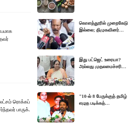
குடிக்கணும் தெரியுமா ?
கொளத்தூரில் முறைகேடு
இல்லை; திமுகவினர்
தாபமாக
பொய் குற்றச்சாட்டை
தவர்
வைக்கிறார்கள்-
வி.எஸ்.பாபு
இது பட்ஜெட் உரையா?
அல்லது முதலமைச்சரின்
புகழ்பாடும் உரையா?-
வானதி சீனிவாசன்
"10-ல் 8 பேருக்குத் தமிழ்
 லட்சம் ரொக்கப்
எழுத படிக்கத்
்ந்தவர் பாருக்.
தெரியவில்லை”- தனுஷ்
வேதனை