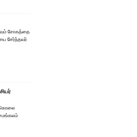
சம்பவம் சோகத்தை
யை சேர்ந்தவர்
சியர்
தற்கொலை
சமங்கலம்