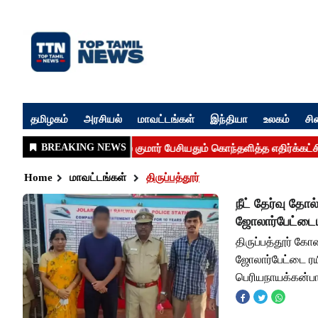
தமிழகம்
அரசியல்
மாவட்டங்கள்
இந்தியா
உலகம்
சி
Home
மாவட்டங்கள்
திருப்பத்தூர்
நீட் தேர்வு த
ஜோலார்பேட்டையி
திருப்பத்தூர் கோ
ஜோலார்பேட்டை ரய
பெரியநாயக்கன்ப