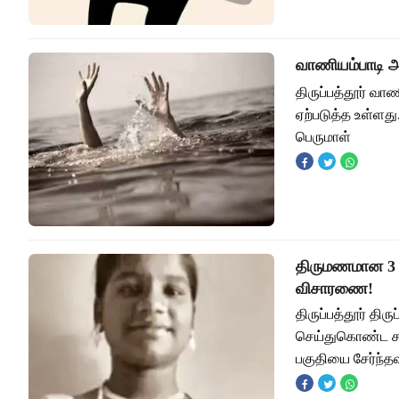
வாணியம்பாடி அர
திருப்பத்தூர் வா
ஏற்படுத்த உள்ளது
பெருமாள்
திருமணமான 3 ம
விசாரணை!
திருப்பத்தூர் த
செய்துகொண்ட சம்
பகுதியை சேர்ந்தவ