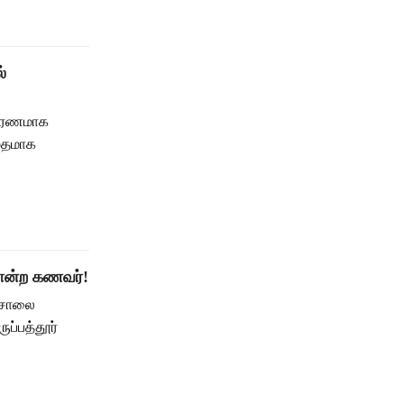
்
 காரணமாக
ாமதமாக
ொன்ற கணவர்!
ற்சாலை
ுப்பத்தூர்