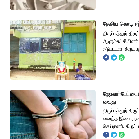
தேசிய கொடி ஏற்
திருப்பத்தூர் த
ஆளும்கட்சியினர்
ஈடுபட்டார். திருப்
ஜோலார்பேட்டையி
கைது
திருப்பத்தூர் தி
வைத்த இளைஞரை க
செய்தனர். திருப்ப