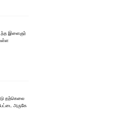
டைந்த இளைஞர்
 உள்ள
ட்டு தற்கெலை
்பேட்டை அருகே