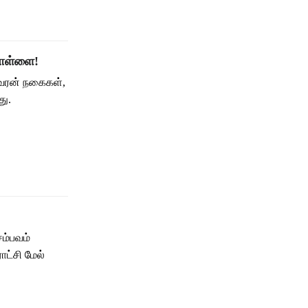
கொள்ளை!
சவரன் நகைகள்,
து.
ம்பவம்
ாட்சி மேல்