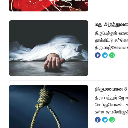
மது அருந்துவ
திருப்பத்தூர் வ
தூக்கிட்டு தற்க
திருமாஞ்சோலை க
திருமணமான 8 
திருப்பத்தூர் ஜ
செய்துகொண்ட சம்
உள்ள தாமலேரிமுத