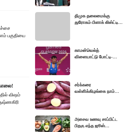
உருவாக்கப்படும்..!
திமுக தலைமைக்கு
துரோகம்-பிளாக் லிஸ்ட்டில்
கிச்சை
மூத்த நிர்வாகிகள்!
வாளம் பகுதியை
ஸ்டாலின் எடுக்கப்போடும்
அதிரடி ஆக்‌ஷன்
காமன்வெல்த்
விளையாட்டு போட்டி-
பளுதூக்கும் வீரர்
ரிஷிகாந்த சிங் வெள்ளி
பதக்கம் வென்று சாதனை
சர்க்கரை
்கொலை!
வள்ளிக்கிழங்கை நாம்
்தில் விஷம்
உணவில் சேர்க்கும்போது
ருஷ்ணகிரி
நம் உடலில் நேரும் மாற்றம்
என்ன தெரியுமா ?
அசைவ உணவு சாப்பிட்ட
பிறகு எந்த ஜூஸ்