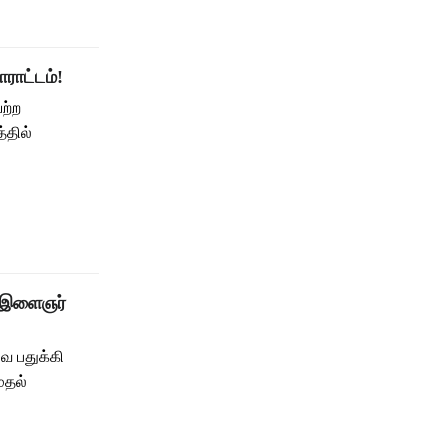
ராட்டம்!
ற்ற
்தில்
 – இளைஞர்
வை பதுக்கி
ுதல்