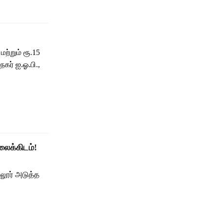
ற்றும் ரூ.15
ர் ஐ.ஓ.பி.,
ைக்கிடம்!
்லூர் அடுத்த