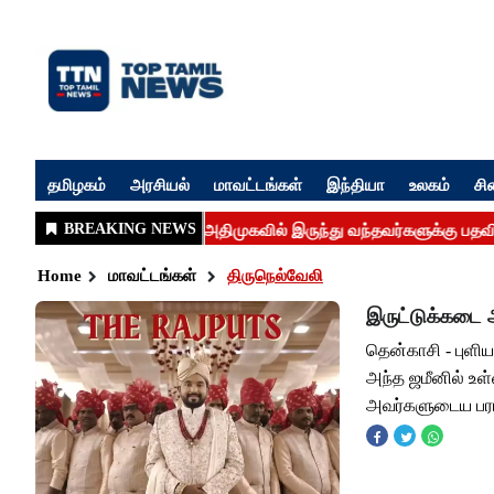
தமிழகம்
அரசியல்
மாவட்டங்கள்
இந்தியா
உலகம்
சி
Home
மாவட்டங்கள்
திருநெல்வேலி
இருட்டுக்கடை 
தென்காசி - புளிய
அந்த ஜமீனில் உள
அவர்களுடைய பராம