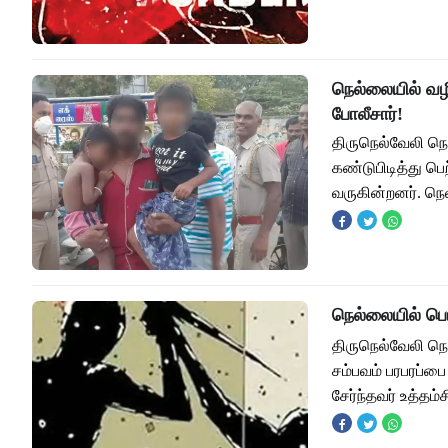
நெல்லையில் வழ
போலீசார்!
திருநெல்வேலி ந
கண்டுபிடித்து பெ
வருகின்றனர். ந
நெல்லையில் பெ
திருநெல்வேலி ந
சம்பவம் பரபரப்
சேர்ந்தவர் உத்தம