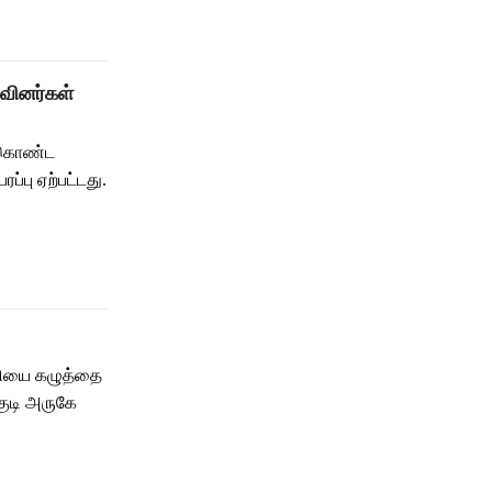
வினர்கள்
துகொண்ட
்பு ஏற்பட்டது.
வியை கழுத்தை
ுடி அருகே