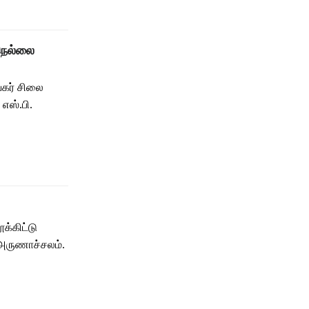
நெல்லை
யகர் சிலை
எஸ்.பி.
்கிட்டு
 அருணாச்சலம்.