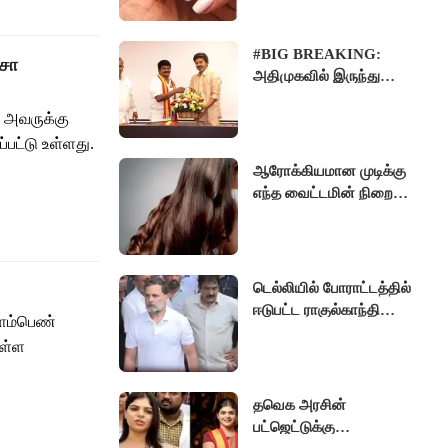
அர்த்தம்.
#BIG BREAKING:
்சோ
அதிமுகவில் இருந்து
வந்தவர்களுக்கு பதவியை
, அவருக்கு
அறிவித்த முதல்வர்
விஜய்..!!
்பட்டு உள்ளது.
ஆரோக்கியமான முடிக்கு
எந்த வைட்டமின் நிறைந்த
உணவுகள் வேண்டும்
தெரியுமா ?
டெல்லியில் போராட்டத்தில்
ஈடுபட்ட ராகுல்காந்தி
இளம்பெண்
கைது
உள்ள
தவெக அரசின்
பட்ஜெட்டுக்கு