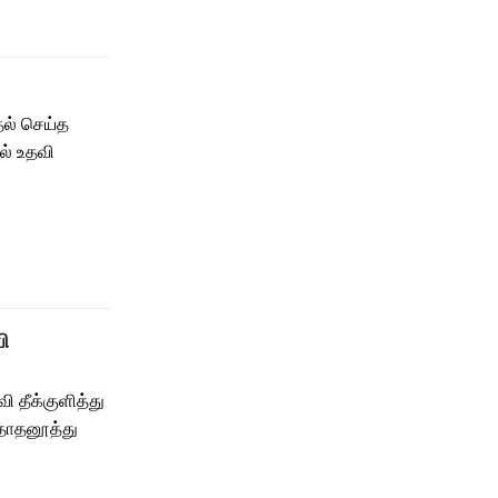
தல் செய்த
் உதவி
ி
 தீக்குளித்து
தாதனூத்து