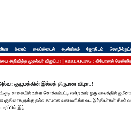
னிமா
க்ரைம்
லைப்ஸ்டைல்
ஆன்மிகம்
ஜோதிடம்
தொழில்நுட்
அல்வா குழுமத்தின் இல்லத் திருமண விழா..!
ங்குடி சாலையில் உள்ள சொக்கம்பட்டி என்ற ஊர் ஒரு காலத்தில் ஜமீன
்ள குதிரைகளுக்கு நல்ல தரமான உணவளிக்க வட இந்தியர்கள் சிலர் வந
ரிப்பில் இந்