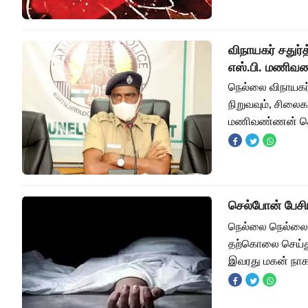
விநாயகர் சதுர
எஸ்.பி. மணிவ
நெல்லை விநாயகர்
நிறுவவும், சிலை
மணிவண்ணன் தெரி
செல்போன் பேச
நெல்லை நெல்லை 
தற்கொலை செய்து 
இவரது மகன் நாகல