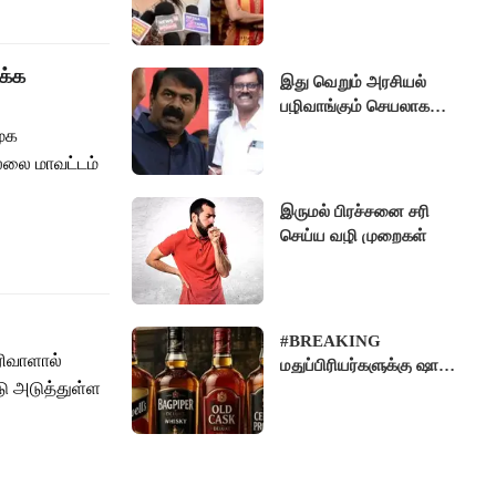
கவுண்டம்பாளையம் MLA
கனிமொழி சந்தோஷ்
புகழாரம்..!!
க்க
இது வெறும் அரசியல்
பழிவாங்கும் செயலாக
தான் தெரிகிறது பி.ஆர்
மூக
சுந்தர் கைதிற்கு சீமான்
ல்லை மாவட்டம்
கடும் கண்டனம்..!
இருமல் பிரச்சனை சரி
செய்ய வழி முறைகள்
#BREAKING
ிவாளால்
மதுப்பிரியர்களுக்கு ஷாக்
டு அடுத்துள்ள
நியூஸ்! Old Monk,
McDowell's
மதுபானங்களை விற்பனை
செய்ய FSSAI தடை