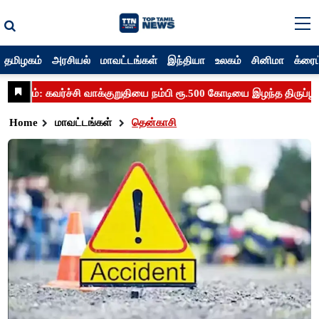
தமிழகம்
அரசியல்
மாவட்டங்கள்
இந்தியா
உலகம்
சினிமா
க்ரைம
Home
மாவட்டங்கள்
தென்காசி