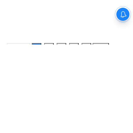
'செப்டோ, புக்மைஷோ' உள்ளிட்ட 9
'டிஜிட்டல்' நிறுவனங்களுக்கு
அபராதம்..!
Previous
1
2
3
4
5
Next
LATEST NEWS