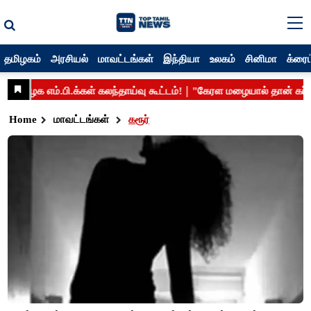
தமிழகம்
அரசியல்
மாவட்டங்கள்
இந்தியா
உலகம்
சினிமா
க்ரைம
Home
மாவட்டங்கள்
கரூர்