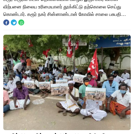
விற்பனை நிலைய உரிமையாளர் தூக்கிட்டு தற்கொலை செய்து
கொண்டார். கரூர் நகர் சின்னாண்டான் கோவில் சாலை பசுபதி
லேஅவுட்-ஐ சேர்ந்தவர் ரகுபதி (55). இவர் கரூர் ம