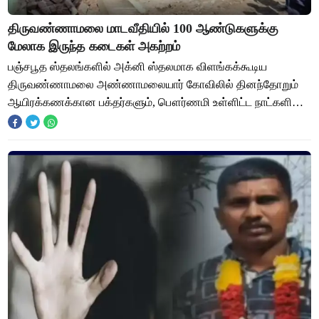
திருவண்ணாமலை மாடவீதியில் 100 ஆண்டுகளுக்கு
மேலாக இருந்த கடைகள் அகற்றம்
பஞ்சபூத ஸ்தலங்களில் அக்னி ஸ்தலமாக விளங்கக்கூடிய
திருவண்ணாமலை அண்ணாமலையார் கோவிலில் தினந்தோறும்
ஆயிரக்கணக்கான பக்தர்களும், பௌர்ணமி உள்ளிட்ட நாட்களில்
திருவண்ணாமலைக்கு வந்து செல்கின்றனர். கடந்த அசின மா