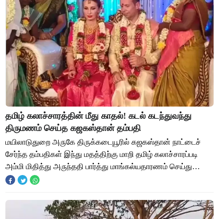
தமிழ் கலாச்சாரத்தின் மீது காதல்! கடல் கடந்துவந்து
திருமணம் செய்த கஜகஸ்தான் தம்பதி
மயிலாடுதுறை அருகே திருக்கடையூரில் கஜகஸ்தான் நாட்டைச்
சேர்ந்த தம்பதிகள் இந்து மதத்திற்கு மாறி தமிழ் கலாச்சாரப்படி
அம்மி மிதித்து அருந்ததி பார்த்து மாங்கல்யதாரணம் செய்து
திருமணம் செய்து கொண்டனர். கஜகஸ்