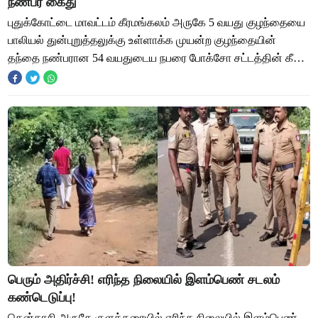
நண்பர் கைது
புதுக்கோட்டை மாவட்டம் கீரமங்கலம் அருகே 5 வயது குழந்தையை
பாலியல் துன்புறுத்தலுக்கு உள்ளாக்க முயன்ற குழந்தையின்
தந்தை நண்பரான 54 வயதுடைய நபரை போக்சோ சட்டத்தின் கீழ்
போலீசார் கைது செய்தனர். புதுக்கோட்டை
பெரும் அதிர்ச்சி! எரிந்த நிலையில் இளம்பெண் சடலம்
கண்டெடுப்பு!
தென்காசி அருகே குளக்கரையில் எரிந்த நிலையில் இளம்பெண்