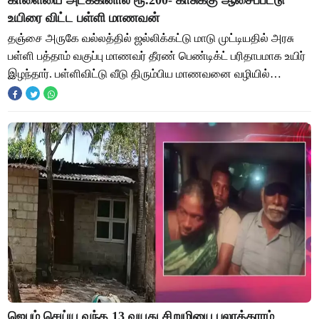
காளையை அடக்கினால் ரூ.200- காசுக்கு ஆசைப்பட்டு
உயிரை விட்ட பள்ளி மாணவன்
தஞ்சை அருகே வல்லத்தில் ஜல்லிக்கட்டு மாடு முட்டியதில் அரசு
பள்ளி பத்தாம் வகுப்பு மாணவர் தீரண் பெண்டிக்ட் பரிதாபமாக உயிர்
இழந்தார். பள்ளிவிட்டு வீடு திரும்பிய மாணவனை வழியில்
ஜல்லிக்கட்டுக்காக காளையை தய
ஜெபம் செய்ய வந்த 13 வயது சிறுமியை பலாத்காரம்