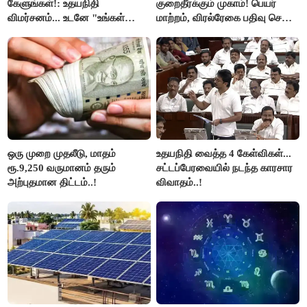
கேளுங்கள்!: உதயநிதி
குறைதீர்க்கும் முகாம்! பெயர்
விமர்சனம்... உடனே "உங்கள்
மாற்றம், விரல்ரேகை பதிவு செய்ய
அப்பாவிடம் கேளுங்கள்" என
அரிய வாய்ப்பு!
ஆதவ் அர்ஜுனா பதிலடி!
ஒரு முறை முதலீடு, மாதம்
உதயநிதி வைத்த 4 கேள்விகள்...
ரூ.9,250 வருமானம் தரும்
சட்டப்பேரவையில் நடந்த காரசார
அற்புதமான திட்டம்..!
விவாதம்..!