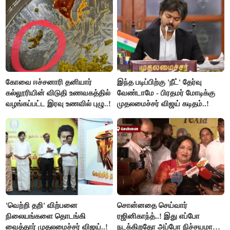
கோவை ஈச்சனாரி தனியார்
இந்த படிப்பிற்கு 'நீட்' தேர்வு
கல்லூரியின் விடுதி உணவகத்தில்
வேண்டாமே - பிரதமர் மோடிக்கு
வழங்கப்பட்ட இரவு உணவில் புழு..!
முதலமைச்சர் விஜய் கடிதம்..!
'வெற்றி தறி' விற்பனை
சொன்னதை செய்வார்
நிலையங்களை தொடங்கி
ரஜினிகாந்த்..! இது எப்போ
வைத்தார் முதலமைச்சர் விஜய்..!
நடக்கிறதோ அப்போ நிச்சயமாக