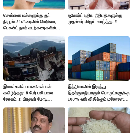
சென்னை மக்களுக்கு குட்
ஐகோர்ட் புதிய நீதிபதிகளுக்கு
நியூஸ்..!! விரைவில் மெரினா,
முதல்வர் விஜய் வாழ்த்து..!!
பெசன்ட் நகர் கடற்கரைகளில்
இலவச Wi-Fi வசதி..!!
இமாச்சலில் பயணிகள் பஸ்
இந்தியாவில் இருந்து
கவிழ்ந்தது; 8 பேர் பலியான
இறக்குமதியாகும் பொருட்களுக்கு
சோகம்..!! பிரதமர் மோடி
100% வரி விதிக்கும் மசோதா;
இரங்கல்..!!
அமெரிக்கா நிறைவேற்றம்..!!