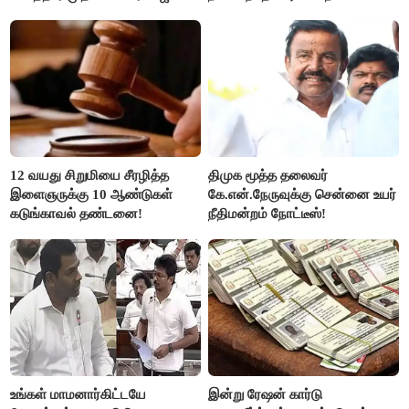
ரஜினி ₹1 கோடி தருவார் - லதா
ரஜினிகாந்த்..!
12 வயது சிறுமியை சீரழித்த
திமுக மூத்த தலைவர்
இளைஞருக்கு 10 ஆண்டுகள்
கே.என்.நேருவுக்கு சென்னை உயர்
கடுங்காவல் தண்டனை!
நீதிமன்றம் நோட்டீஸ்!
உங்கள் மாமனார்கிட்டயே
இன்று ரேஷன் கார்டு