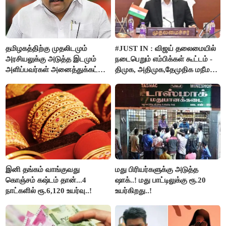
தமிழகத்திற்கு முதலிடமும்
#JUST IN : விஜய் தலைமையில்
அரசியலுக்கு அடுத்த இடமும்
நடைபெறும் எம்பிக்கள் கூட்டம் -
அளிப்பவர்கள் அனைத்துக்கட்சி
திமுக, அதிமுக,தேமுதிக மநீம
கூட்டத்தில் நிச்சயம்
புறக்கணிப்பு..!
பங்கேற்பார்கள் - மாணிக்கம்
தாகூர்..!!
இனி தங்கம் வாங்குவது
மது பிரியர்களுக்கு அடுத்த
கொஞ்சம் கஷ்டம் தான்...4
ஷாக்..! மது பாட்டிலுக்கு ரூ.20
நாட்களில் ரூ.6,120 உயர்வு..!
உயர்கிறது..!