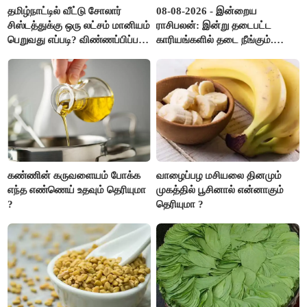
தமிழ்நாட்டில் வீட்டு சோலார்
08-08-2026 - இன்றைய
சிஸ்டத்துக்கு ஒரு லட்சம் மானியம்
ராசிபலன்: இன்று தடைபட்ட
பெறுவது எப்படி? விண்ணப்பிப்பது
காரியங்களில் தடை நீங்கும்.
எப்படி?
பணவரத்து எதிர்பார்த்தபடி
இருக்கும். ஆன்மீக எண்ணம்
அதிகரிக்கும்..!
கண்ணின் கருவளையம் போக்க
வாழைப்பழ மசியலை தினமும்
எந்த எண்ணெய் உதவும் தெரியுமா
முகத்தில் பூசினால் என்னாகும்
?
தெரியுமா ?