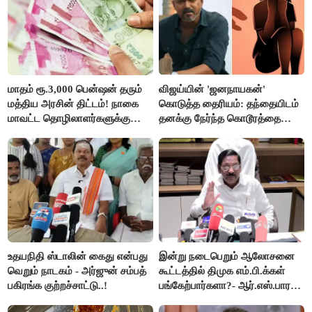
மாதம் ரூ.3,000 பென்ஷன் தரும்
விஜய்யின் 'ஜனநாயகன்'
மத்திய அரசின் திட்டம்! நாகை
கொடுத்த தைரியம்: தந்தையிடம்
மாவட்ட தொழிலாளர்களுக்கு
தனக்கு நேர்ந்த கொடூரத்தை
ஆட்சியர் வெளியிட்ட சூப்பர்
கூறிய சிறுமி!
செய்தி!
உதயநிதி ஸ்டாலின் கைது என்பது
இன்று நடைபெறும் ஆலோசனை
வெறும் நாடகம் - அர்ஜுன் சம்பத்
கூட்டத்தில் திமுக எம்.பி.க்கள்
பகிரங்க குற்றச்சாட்டு..!
பங்கேற்பார்களா?- ஆர்.எஸ்.பாரதி
விளக்கம்..!