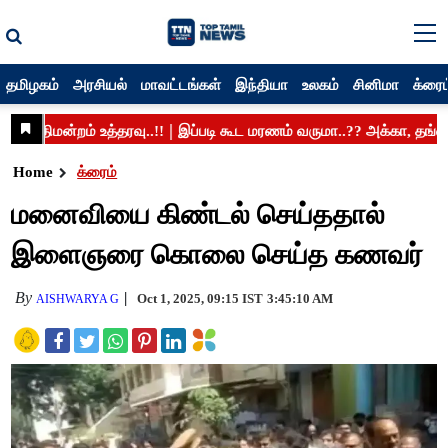
தமிழகம்
அரசியல்
மாவட்டங்கள்
இந்தியா
உலகம்
சினிமா
க்ரைம
Home
க்ரைம்
மனைவியை கிண்டல் செய்ததால்
இளைஞரை கொலை செய்த கணவர்
By
Oct 1, 2025, 09:15 IST
3:45:10 AM
AISHWARYA G