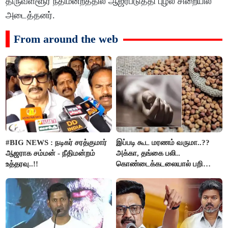
திருவள்ளூர் நீதிமன்றத்தில் ஆஜர்படுத்தி புழல் சிறையில்
அடைத்தனர்.
From around the web
#BIG NEWS : நடிகர் சரத்குமார்
இப்படி கூட மரணம் வருமா..??
ஆஜராக சம்மன் - நீதிமன்றம்
அக்கா, தங்கை பலி..
உத்தரவு..!!
கொண்டைக்கடலையால் பறிபோன
உயிர்கள்..!!