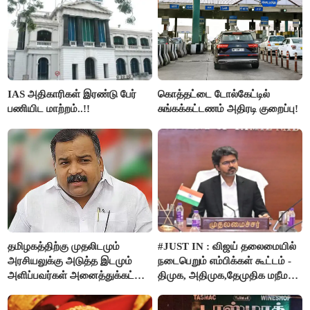
IAS அதிகாரிகள் இரண்டு பேர்
கொத்தட்டை டோல்கேட்டில்
பணியிட மாற்றம்..!!
சுங்கக்கட்டணம் அதிரடி குறைப்பு!
தமிழகத்திற்கு முதலிடமும்
#JUST IN : விஜய் தலைமையில்
அரசியலுக்கு அடுத்த இடமும்
நடைபெறும் எம்பிக்கள் கூட்டம் -
அளிப்பவர்கள் அனைத்துக்கட்சி
திமுக, அதிமுக,தேமுதிக மநீம
கூட்டத்தில் நிச்சயம்
புறக்கணிப்பு..!
பங்கேற்பார்கள் - மாணிக்கம்