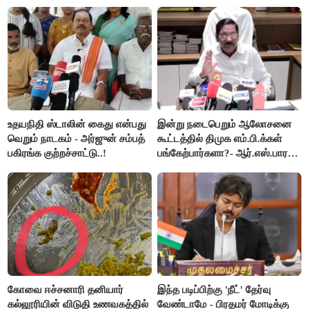
ஆட்சியர் வெளியிட்ட சூப்பர்
கூறிய சிறுமி!
செய்தி!
உதயநிதி ஸ்டாலின் கைது என்பது
இன்று நடைபெறும் ஆலோசனை
வெறும் நாடகம் - அர்ஜுன் சம்பத்
கூட்டத்தில் திமுக எம்.பி.க்கள்
பகிரங்க குற்றச்சாட்டு..!
பங்கேற்பார்களா?- ஆர்.எஸ்.பாரதி
விளக்கம்..!
கோவை ஈச்சனாரி தனியார்
இந்த படிப்பிற்கு 'நீட்' தேர்வு
கல்லூரியின் விடுதி உணவகத்தில்
வேண்டாமே - பிரதமர் மோடிக்கு