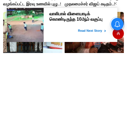
வழங்கப்பட்ட இரவு உணவில் புழு..!
முதலமைச்சர் விஜய் கடிதம்..!
டெல்டா விவசாயிகளின்
போராட்டத்திலிருந்து தப்பிக்கவே
இந்த அவசர தொகுதி
மறுவரையறை நாடகத்தை
அரங்கேற்றுகிறார் முதலமைச்சர் -
திமுக ஐடி விங்..!!
'வெற்றி தறி' விற்பனை
சொன்னதை செய்வார்
நிலையங்களை தொடங்கி
ரஜினிகாந்த்..! இது எப்போ
வைத்தார் முதலமைச்சர் விஜய்..!
நடக்கிறதோ அப்போ நிச்சயமாக
ரஜினி ₹1 கோடி தருவார் - லதா
ரஜினிகாந்த்..!