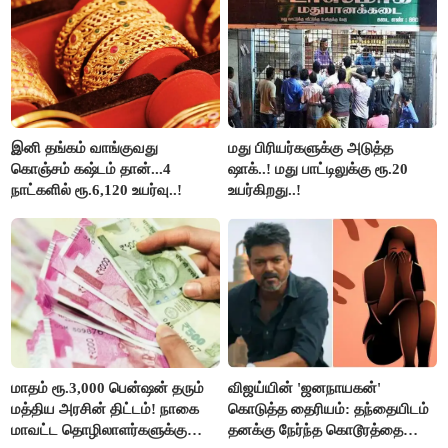
தாகூர்..!!
இனி தங்கம் வாங்குவது
மது பிரியர்களுக்கு அடுத்த
கொஞ்சம் கஷ்டம் தான்...4
ஷாக்..! மது பாட்டிலுக்கு ரூ.20
நாட்களில் ரூ.6,120 உயர்வு..!
உயர்கிறது..!
மாதம் ரூ.3,000 பென்ஷன் தரும்
விஜய்யின் 'ஜனநாயகன்'
மத்திய அரசின் திட்டம்! நாகை
கொடுத்த தைரியம்: தந்தையிடம்
மாவட்ட தொழிலாளர்களுக்கு
தனக்கு நேர்ந்த கொடூரத்தை