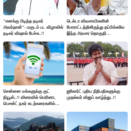
"எனக்கு பிடித்த நடிகர்
டெல்டா விவசாயிகளின்
அவர்தான்"- மகுடம் பட விழாவில்
போராட்டத்திலிருந்து தப்பிக்கவே
நடிகர் விஷால் பேச்சு..!!
இந்த அவசர தொகுதி
மறுவரையறை நாடகத்தை
அரங்கேற்றுகிறார் முதலமைச்சர் -
திமுக ஐடி விங்..!!
சென்னை மக்களுக்கு குட்
ஐகோர்ட் புதிய நீதிபதிகளுக்கு
நியூஸ்..!! விரைவில் மெரினா,
முதல்வர் விஜய் வாழ்த்து..!!
பெசன்ட் நகர் கடற்கரைகளில்
இலவச Wi-Fi வசதி..!!