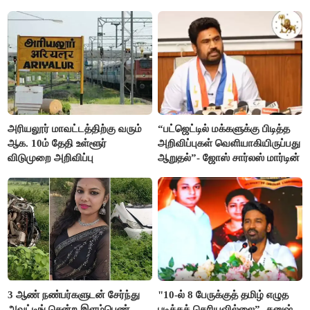
மன்றத்தினர் போஸ்டர்
அரியலூர் மாவட்டத்திற்கு வரும்
“பட்ஜெட்டில் மக்களுக்கு பிடித்த
ஆக. 10ம் தேதி உள்ளூர்
அறிவிப்புகள் வெளியாகியிருப்பது
விடுமுறை அறிவிப்பு
ஆறுதல்”- ஜோஸ் சார்லஸ் மார்டின்
3 ஆண் நண்பர்களுடன் சேர்ந்து
"10-ல் 8 பேருக்குத் தமிழ் எழுத
அவுட்டிங் சென்ற இளம்பெண்
படிக்கத் தெரியவில்லை”- தனுஷ்