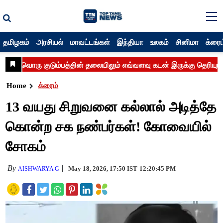
தமிழகம்
அரசியல்
மாவட்டங்கள்
இந்தியா
உலகம்
சினிமா
க்ரைம
Home
க்ரைம்
13 வயது சிறுவனை கல்லால் அடித்தே
கொன்ற சக நண்பர்கள்! கோவையில்
சோகம்
By
May 18, 2026, 17:50 IST
12:20:45 PM
AISHWARYA G