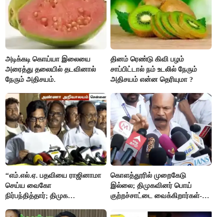
அடிக்கடி கொய்யா இலையை
தினம் ரெண்டு கிவி பழம்
அரைத்து தலையில் தடவினால்
சாப்பிட்டால் நம் உடலில் நேரும்
நேரும் அதிசயம்.
அதிசயம் என்ன தெரியுமா ?
“எம்.எல்.ஏ. பதவியை ராஜினாமா
கொளத்தூரில் முறைகேடு
செய்ய வைகோ
இல்லை; திமுகவினர் பொய்
நிர்பந்தித்தார்; திமுக
குற்றச்சாட்டை வைக்கிறார்கள்-
எம்.எல்.ஏக்களாகவே
வி.எஸ்.பாபு
தொடர்கிறோம்”- மதிமுக