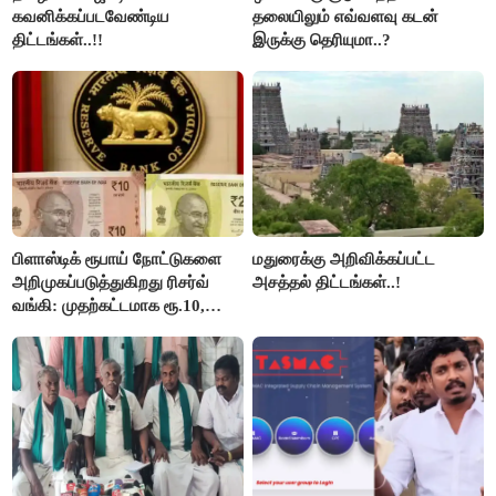
கவனிக்கப்படவேண்டிய
தலையிலும் எவ்வளவு கடன்
திட்டங்கள்..!!
இருக்கு தெரியுமா..?
பிளாஸ்டிக் ரூபாய் நோட்டுகளை
மதுரைக்கு அறிவிக்கப்பட்ட
அறிமுகப்படுத்துகிறது ரிசர்வ்
அசத்தல் திட்டங்கள்..!
வங்கி: முதற்கட்டமாக ரூ.10,
ரூ.20 நோட்டுகள் அச்சடிப்பு!