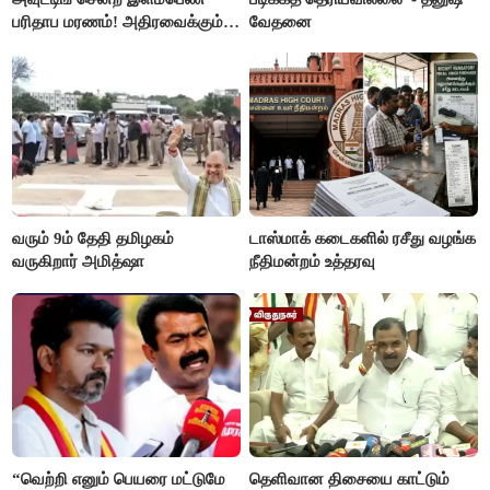
பரிதாப மரணம்! அதிரவைக்கும்
வேதனை
பின்னணி
வரும் 9ம் தேதி தமிழகம்
டாஸ்மாக் கடைகளில் ரசீது வழங்க
வருகிறார் அமித்ஷா
நீதிமன்றம் உத்தரவு
“வெற்றி எனும் பெயரை மட்டுமே
தெளிவான திசையை காட்டும்