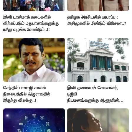
இனி டாஸ்மாக் கடைகளில்
தமிழக அரசியலில் பரபரப்பு :
விற்கப்படும் மதுபானங்களுக்கு
அதிமுகவில் மீண்டும் விரிசலா..?
ரசீது வழங்க வேண்டும்..!!
செந்தில் பாலாஜி காவல்
இனி தலைமைச் செயலாளர்,
நிலையத்தில் ஆஜராவதில்
டிஜிபி
இருந்து விலக்கு..!
நியமனங்களுக்கு ஆளுநரின்
ஒப்புதல் தேவையில்லை -
தமிழ்நாடு அரசு அதிரடி..!