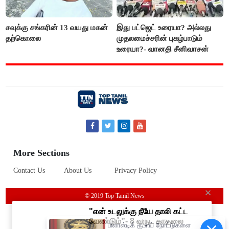
சவுக்கு சங்கரின் 13 வயது மகன்
இது பட்ஜெட் உரையா? அல்லது
தற்கொலை
முதலமைச்சரின் புகழ்பாடும்
உரையா?- வானதி சீனிவாசன்
More Sections
Contact Us
About Us
Privacy Policy
© 2019 Top Tamil News
பிளாஸ்டிக் ரூபாய் நோட்டுகளை