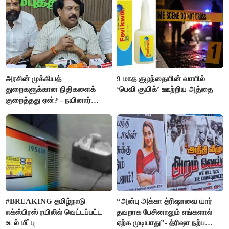
எம்.எல்.ஏக்கள் பரபரப்பு பேட்டி
அரசின் முக்கியத்
9 மாத குழந்தையின் வாயில்
துறைகளுக்கான நிதிகளைக்
‘பெவி குயிக்’ ஊற்றிய அத்தை
குறைத்தது ஏன்? - நயினார்
நாகேந்திரன்
#BREAKING தமிழ்நாடு
“அன்பு அக்கா த்ரிஷாவை யார்
எக்ஸ்பிரஸ் ரயிலில் வெட்டப்பட்ட
தவறாக பேசினாலும் எங்களால்
உடல் மீட்பு
ஏற்க முடியாது”- த்ரிஷா நற்பணி