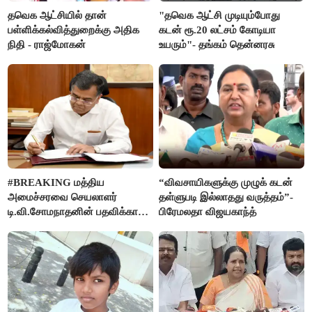
தவெக ஆட்சியில் தான்
"தவெக ஆட்சி முடியும்போது
பள்ளிக்கல்வித்துறைக்கு அதிக
கடன் ரூ.20 லட்சம் கோடியா
நிதி - ராஜ்மோகன்
உயரும்"- தங்கம் தென்னரசு
#BREAKING மத்திய
“விவசாயிகளுக்கு முழுக் கடன்
அமைச்சரவை செயலாளர்
தள்ளுபடி இல்லாதது வருத்தம்”-
டி.வி.சோமநாதனின் பதவிக்காலம்
பிரேமலதா விஜயகாந்த்
மேலும் ஓராண்டு நீட்டிப்பு