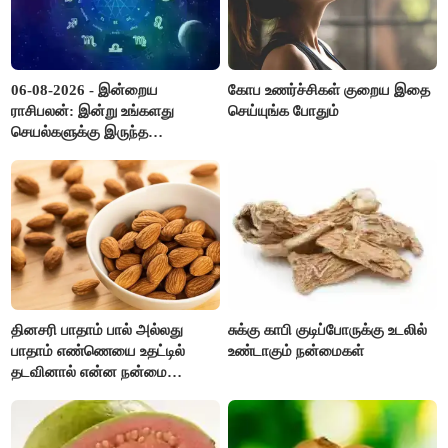
06-08-2026 - இன்றைய
கோப உணர்ச்சிகள் குறைய இதை
ராசிபலன்: இன்று உங்களது
செய்யுங்க போதும்
செயல்களுக்கு இருந்த
முட்டுகட்டைகள் விலகும்.
எதிர்பார்த்த உதவிகள் கிடைக்கும்.
பணவரத்து கூடும்..!
தினசரி பாதாம் பால் அல்லது
சுக்கு காபி குடிப்போருக்கு உடலில்
பாதாம் எண்ணெயை உதட்டில்
உண்டாகும் நன்மைகள்
தடவினால் என்ன நன்மை
தெரியுமா ?