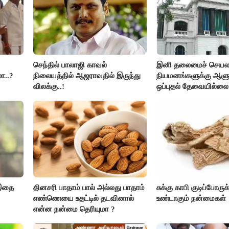
செந்தில் பாலாஜி காவல்
இனி தலைமைச் செயலாள
ா..?
நிலையத்தில் ஆஜராவதில் இருந்து
நியமனங்களுக்கு ஆளு
விலக்கு..!
ஒப்புதல் தேவையில்லை 
அரசு அதிரடி..!
 இதை
தினசரி பாதாம் பால் அல்லது பாதாம்
சுக்கு காபி குடிப்போருக
எண்ணெயை உதட்டில் தடவினால்
உண்டாகும் நன்மைகள்
என்ன நன்மை தெரியுமா ?