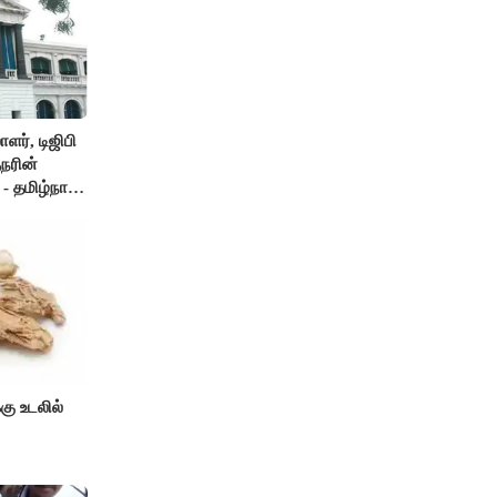
ர், டிஜிபி
நரின்
- தமிழ்நாடு
்கு உடலில்