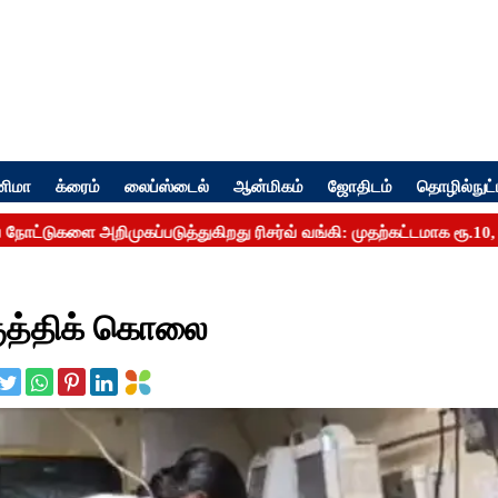
னிமா
க்ரைம்
லைப்ஸ்டைல்
ஆன்மிகம்
ஜோதிடம்
தொழில்நுட்
ுத்திக் கொலை