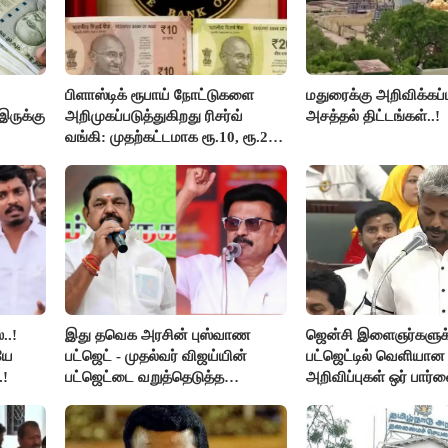
பிளாஸ்டிக் ரூபாய் நோட்டுகளை
மதுரைக்கு அறிவிக்கப்
இருக்கு
அறிமுகப்படுத்துகிறது ரிசர்வ்
அசத்தல் திட்டங்கள்..!
வங்கி: முதற்கட்டமாக ரூ.10, ரூ.20
நோட்டுகள் அச்சடிப்பு!
..!
இது தவெக அரசின் புஸ்வாண
ஜென்சி இளைஞர்களுக
யே
பட்ஜெட் - முதல்வர் விஜய்யின்
பட்ஜெட்டில் வெளியா
.!
பட்ஜெட்டை வறுத்தெடுத்த
அறிவிப்புகள் ஒர் பார்வ
மு.க.ஸ்டாலின், இபிஎஸ்..!