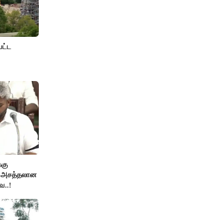
பட்ட
்கு
ன அசத்தலான
ை..!