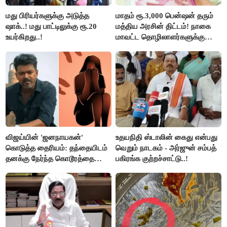
மது பிரியர்களுக்கு அடுத்த
மாதம் ரூ.3,000 பென்ஷன் தரும்
ஷாக்..! மது பாட்டிலுக்கு ரூ.20
மத்திய அரசின் திட்டம்! நாகை
உயர்கிறது..!
மாவட்ட தொழிலாளர்களுக்கு
ஆட்சியர் வெளியிட்ட சூப்பர்
செய்தி!
விஜய்யின் 'ஜனநாயகன்'
உதயநிதி ஸ்டாலின் கைது என்பது
கொடுத்த தைரியம்: தந்தையிடம்
வெறும் நாடகம் - அர்ஜுன் சம்பத்
தனக்கு நேர்ந்த கொடூரத்தை
பகிரங்க குற்றச்சாட்டு..!
கூறிய சிறுமி!