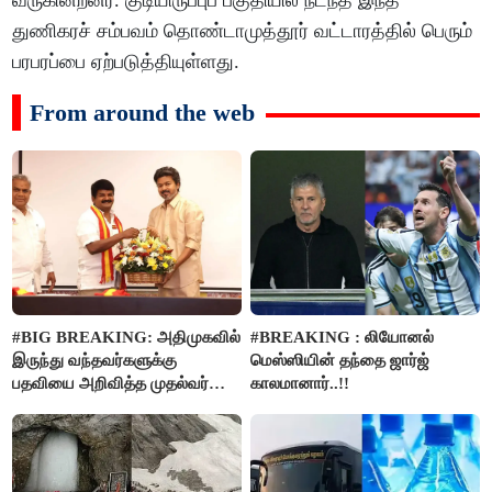
வருகின்றனர். குடியிருப்புப் பகுதியில் நடந்த இந்த
துணிகரச் சம்பவம் தொண்டாமுத்தூர் வட்டாரத்தில் பெரும்
பரபரப்பை ஏற்படுத்தியுள்ளது.
From around the web
#BIG BREAKING: அதிமுகவில்
#BREAKING : லியோனல்
இருந்து வந்தவர்களுக்கு
மெஸ்ஸியின் தந்தை ஜார்ஜ்
பதவியை அறிவித்த முதல்வர்
காலமானார்..!!
விஜய்..!!