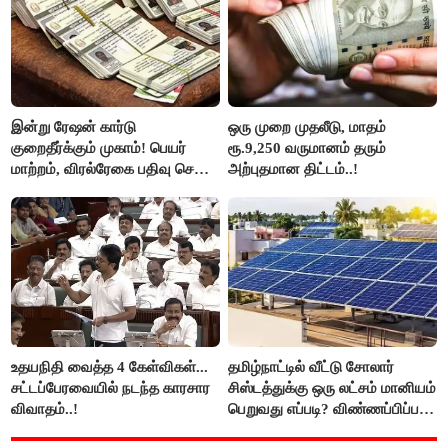
இன்று ரேஷன் கார்டு
ஒரு முறை முதலீடு, மாதம்
குறைதீர்க்கும் முகாம்! பெயர்
ரூ.9,250 வருமானம் தரும்
மாற்றம், விரல்ரேகை பதிவு செய்ய
அற்புதமான திட்டம்..!
அரிய வாய்ப்பு!
உதயநிதி வைத்த 4 கேள்விகள்...
தமிழ்நாட்டில் வீட்டு சோலார்
சட்டப்பேரவையில் நடந்த காரசார
சிஸ்டத்துக்கு ஒரு லட்சம் மானியம்
விவாதம்..!
பெறுவது எப்படி? விண்ணப்பிப்பது
எப்படி?