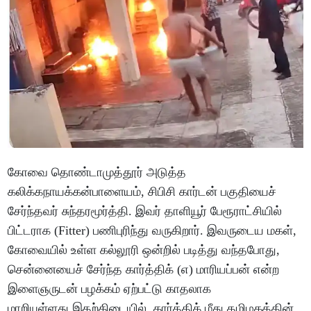
கோவை தொண்டாமுத்தூர் அடுத்த
கலிக்கநாயக்கன்பாளையம், சிபிசி கார்டன் பகுதியைச்
சேர்ந்தவர் சுந்தரமூர்த்தி. இவர் தாளியூர் பேரூராட்சியில்
பிட்டராக (Fitter) பணிபுரிந்து வருகிறார். இவருடைய மகள்,
கோவையில் உள்ள கல்லூரி ஒன்றில் படித்து வந்தபோது,
சென்னையைச் சேர்ந்த கார்த்திக் (எ) மாரியப்பன் என்ற
இளைஞருடன் பழக்கம் ஏற்பட்டு காதலாக
மாறியுள்ளது.இதற்கிடையில், கார்த்திக் மீது தமிழகத்தின்