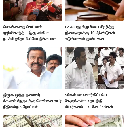
சொன்னதை செய்வார்
12 வயது சிறுமியை சீரழித்த
ரஜினிகாந்த்..! இது எப்போ
இளைஞருக்கு 10 ஆண்டுகள்
நடக்கிறதோ அப்போ நிச்சயமாக
கடுங்காவல் தண்டனை!
ரஜினி ₹1 கோடி தருவார் - லதா
ரஜினிகாந்த்..!
திமுக மூத்த தலைவர்
உங்கள் மாமனார்கிட்டயே
கே.என்.நேருவுக்கு சென்னை உயர்
கேளுங்கள்!: உதயநிதி
நீதிமன்றம் நோட்டீஸ்!
விமர்சனம்... உடனே "உங்கள்
அப்பாவிடம் கேளுங்கள்" என
ஆதவ் அர்ஜுனா பதிலடி!