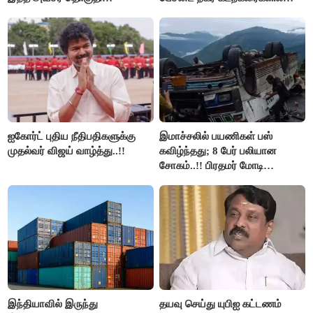
மறுவரையறை நாடகத்தை
இலவச Wi-Fi வசதி..!!
அரங்கேற்றுகிறார் முதலமைச்சர் -
திமுக ஐடி விங்..!!
ஐகோர்ட் புதிய நீதிபதிகளுக்கு
இமாச்சலில் பயணிகள் பஸ்
முதல்வர் விஜய் வாழ்த்து..!!
கவிழ்ந்தது; 8 பேர் பலியான
சோகம்..!! பிரதமர் மோடி
இரங்கல்..!!
இந்தியாவில் இருந்து
தயவு செய்து யுபிஐ கட்டணம்