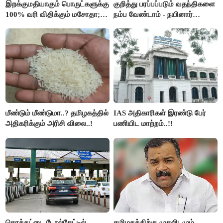
இறக்குமதியாகும் பொருட்களுக்கு
குறித்து பரப்பப்படும் வதந்திகளை
100% வரி விதிக்கும் மசோதா;
நம்ப வேண்டாம் - நயினார்
அமெரிக்கா நிறைவேற்றம்..!!
நாகேந்திரன்..!!
மீண்டும் மீண்டுமா..? தமிழகத்தில்
IAS அதிகாரிகள் இரண்டு பேர்
அதிகரிக்கும் அரிசி விலை..!
பணியிட மாற்றம்..!!
கொத்தட்டை டோல்கேட்டில்
தமிழகத்திற்கு முதலிடமும்