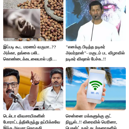
கைது..!!
இப்படி கூட மரணம் வருமா..??
"எனக்கு பிடித்த நடிகர்
அக்கா, தங்கை பலி..
அவர்தான்"- மகுடம் பட விழாவில்
கொண்டைக்கடலையால் பறிபோன
நடிகர் விஷால் பேச்சு..!!
உயிர்கள்..!!
டெல்டா விவசாயிகளின்
சென்னை மக்களுக்கு குட்
போராட்டத்திலிருந்து தப்பிக்கவே
நியூஸ்..!! விரைவில் மெரினா,
இந்த அவசர தொகுதி
பெசன்ட் நகர் கடற்கரைகளில்