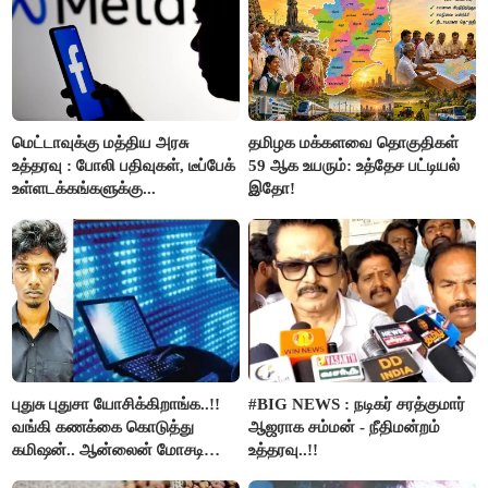
மெட்டாவுக்கு மத்திய அரசு
தமிழக மக்களவை தொகுதிகள்
உத்தரவு : போலி பதிவுகள், டீப்பேக்
59 ஆக உயரும்: உத்தேச பட்டியல்
உள்ளடக்கங்களுக்கு...
இதோ!
புதுசு புதுசா யோசிக்கிறாங்க..!!
#BIG NEWS : நடிகர் சரத்குமார்
வங்கி கணக்கை கொடுத்து
ஆஜராக சம்மன் - நீதிமன்றம்
கமிஷன்.. ஆன்லைன் மோசடி
உத்தரவு..!!
கும்பலுக்கு உதவிய வாலிபர்