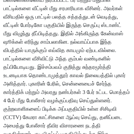
மண்ணெண்ணெய் நிரப்பப்பட்ட பீர் மற்றும் மதுபான
பாட்டில்களை வீட்டின் மீது சரமாரியாக வீசினர். அவர்கள்
வீசியதில் ஒரு பாட்டில் பலத்த சத்தத்துடன் வெடித்து,
வீட்டின் போர்டிகோ பகுதியில் இருந்த செருப்பு ஸ்டாண்ட்
மீது விழுந்து தீப்பிடித்தது. இதில் அங்கிருந்த கேன்வாஸ்
ஷூக்கள் எரிந்து சாம்பலாகின. நல்வாய்ப்பாக இந்த
விபத்தில் யாருக்கும் எவ்வித காயமும் ஏற்படவில்லை.
பாட்டில்களை வீசிவிட்டு அந்த கும்பல் வண்டிகளில்
தப்பியோடியது. இச்சம்பவம் குறித்து சுந்தரமூர்த்தி
உடனடியாக தொண்டாமுத்தூர் காவல் நிலையத்தில் புகார்
அளித்தார். புகாரின் பேரில், சென்னையைச் சேர்ந்த
கார்த்திக் மற்றும் அவரது நண்பர்கள் 3 பேர் உட்பட மொத்தம்
4 பேர் மீது போலீசார் வழக்குப்பதிவு செய்துள்ளனர்.
குற்றவாளிகளைப் பிடிக்க அப்பகுதியில் உள்ள சிசிடிவி
(CCTV) கேமரா காட்சிகளை ஆய்வு செய்து, தனிப்படை
அமைத்து போலீசார் தீவிர விசாரணை நடத்தி