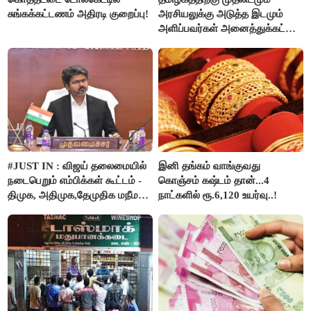
சுங்கக்கட்டணம் அதிரடி குறைப்பு!
அரசியலுக்கு அடுத்த இடமும்
அளிப்பவர்கள் அனைத்துக்கட்சி
கூட்டத்தில் நிச்சயம்
பங்கேற்பார்கள் - மாணிக்கம்
தாகூர்..!!
#JUST IN : விஜய் தலைமையில்
இனி தங்கம் வாங்குவது
நடைபெறும் எம்பிக்கள் கூட்டம் -
கொஞ்சம் கஷ்டம் தான்...4
திமுக, அதிமுக,தேமுதிக மநீம
நாட்களில் ரூ.6,120 உயர்வு..!
புறக்கணிப்பு..!