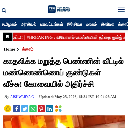
தமிழகம்
அரசியல்
மாவட்டங்கள்
இந்தியா
உலகம்
சினிமா
க்ரைம
Home
க்ரைம்
காதலிக்க மறுத்த பெண்ணின் வீட்டில்
மண்ணெண்ணெய் குண்டுகள்
வீச்சு! கோவையில் அதிர்ச்சி
By
Updated: May 25, 2026, 15:34 IST
10:04:28 AM
AISHWARYA G