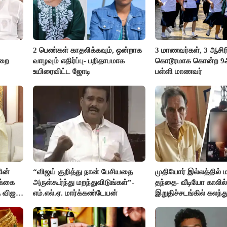
2 பெண்கள் காதலிக்கவும், ஒன்றாக
3 மாணவர்கள், 3 ஆசி
ுறை
வாழவும் எதிர்ப்பு- பறிதாபமாக
கொடூரமாக கொன்ற 9ஆம
உயிரைவிட்ட ஜோடி
பள்ளி மாணவர்
ின்
“விஜய் குறித்து நான் பேசியதை
முதியோர் இல்லத்தில
க்கை
அருள்கூர்ந்து மறந்துவிடுங்கள்”-
தந்தை- வீடியோ காலில்
 விஜய்
எம்.எல்.ஏ. மார்க்கண்டேயன்
இறுதிச்சடங்கில் கலந
மகள்கள்