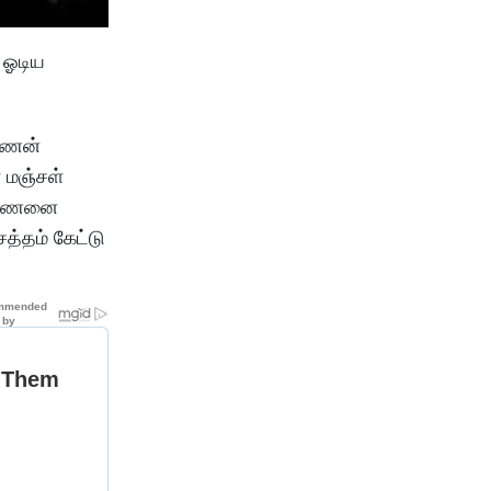
 ஓடிய
ஷ்ணன்
 மஞ்சள்
ருஷ்ணனை
த்தம் கேட்டு