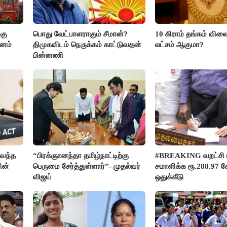
கு
பொது வேட்பாளராகும் சீமான்?
10 கிராம் தங்கம் விலை
மனம்
திமுகவிடம் நெருக்கம் காட்டுவதன்
லட்சம் ஆகுமா?
பின்னணி
வந்த
“பிரக்ஞானந்தா தமிழ்நாட்டிற்கு
#BREAKING வறட்சி 
ின்
பெருமை சேர்த்துள்ளார்”- முதல்வர்
சமாளிக்க ரூ.288.97 க
விஜய்
ஒதுக்கீடு