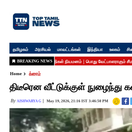
தமிழகம்
அரசியல்
மாவட்டங்கள்
இந்தியா
உலகம்
சி
Home
க்ரைம்
திடீரென வீட்டுக்குள் நுழைந்து
By
May 19, 2026, 21:16 IST
3:46:50 PM
AISHWARYA G