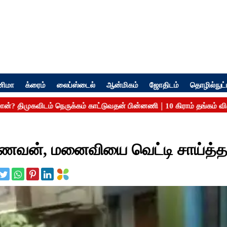
னிமா
க்ரைம்
லைப்ஸ்டைல்
ஆன்மிகம்
ஜோதிடம்
தொழில்நுட்
 கணவன், மனைவியை வெட்டி சாய்த்த 