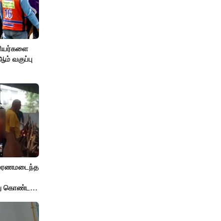
ரியர்களை
் வகுப்பு
் மரணமடைந்த
்து கொண்ட