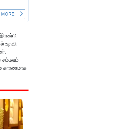
 இரண்டு
ல் உதவி
ர்.
 சம்பவம்
தம் காரணமாக