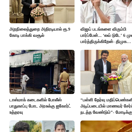
அறநிலைத்துறை அதிரடியால் ரூ.9
விஜய் படங்களை விரும்பி
கோடி பாக்கி வசூல்
பார்ப்பேன்... ‘லவ் டுடே’ 6 ம
பார்த்திருக்கிறேன்- திமுக
எம்.எல்.ஏ.நெகிழ்ச்சி
டாஸ்மாக் கடைகளில் போலீஸ்
“பள்ளி தேர்வு மதிப்பெண்கள
பாதுகாப்பு போட அரசுக்கு ஐகோர்ட்
அடிப்படையில் மாணவர் சேர்
உத்தரவு
நடத்த வேண்டும்”- மோடிக்கு
கடிதம்