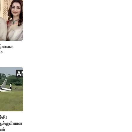
ர்வமாக
ா?
்சி!
துக்குள்ளான
னம்