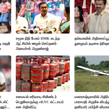
சமூக நீதி பேசும் DMK கடந்த
தவெகவில் அதிகாரப்பூ
ி கதறி
ஆட்சியில் ஊழல் செய்தனர்-
நுழையும் நடிகை த்ரிஷ
்
அமைச்சர் அருண்ராஜ்
்
சமையல் எரிவாயு சிலிண்டர்
மகாராஷ்டிராவில் அதிர்ச
டெஸ்ட்
பெறுவோருக்கு eKYC கட்டாயம்
பாராமதி அருகே விபத்
சனும்
என அறிவிப்பு
தனியார் பயிற்சி விமா