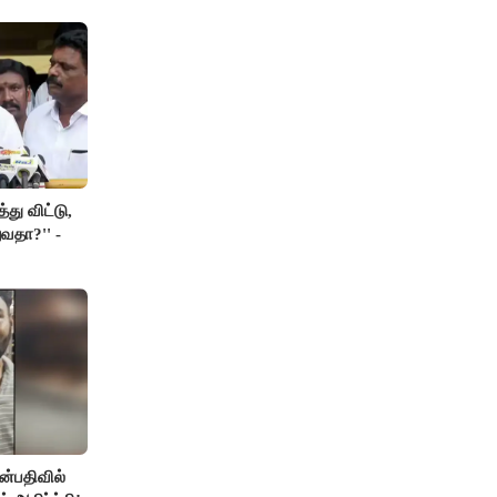
து விட்டு,
வதா?'' -
்பதிவில்