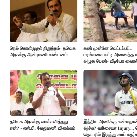
நெல் கொள்முதல் நிறுத்தம்- தவெக
கண் முன்னே வெட்டப்பட்ட
அரசுக்கு அன்புமணி கண்டனம்
மரங்களை கட்டி அணைத்தபட
அழுத பெண்- வீடியோ வைரல
தவெக அரசுக்கு வாக்களித்தது
இந்திய அணிக்கு என்னதான
ஏன்? - எஸ்.பி. வேலுமணி விளக்கம்
ஆச்சு? வரிசையா Injury... 
தொடரில் இருந்து சாய் சுதர்