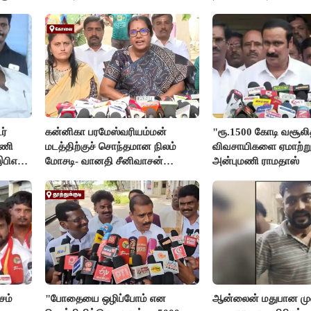
ர்
கன்னிகா பரமேஸ்வரியம்மன்
"ரூ.1500 கோடி வசூலித்
டணி
மடத்திற்குச் சொந்தமான நிலம்
விவசாயிகளை ஏமாற்று
இபிஎஸ்
மோசடி- வானதி சீனிவாசன்
அன்புமணி ராமதாஸ்
கண்டனம்
சம்
"போதையை ஒழிப்போம் என
ஆன்லைன் மதுபான முன