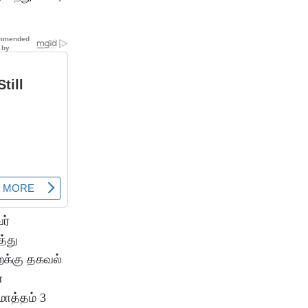
ர்
த்து
ைக்கு தகவல்
ை
ொத்தம் 3