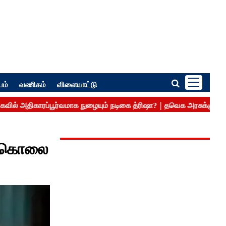
பம்
வணிகம்
விளையாட்டு
து கொலை