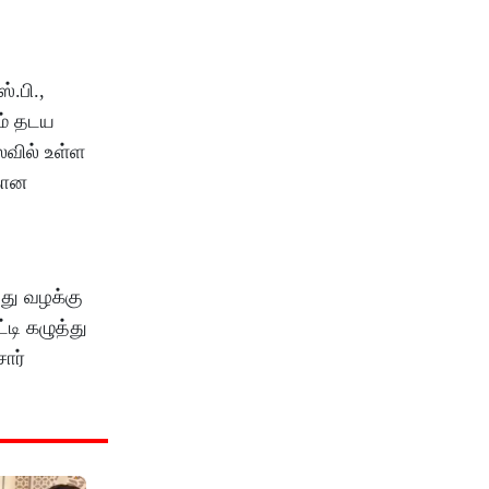
்.பி.,
ும் தடய
ைவில் உள்ள
கான
து வழக்கு
்டி கழுத்து
ார்