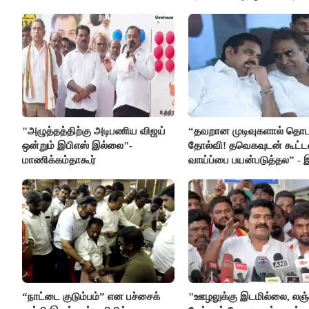
விலகல்
"அழுத்தத்திற்கு அடிபணிய விஜய்
“தவறான முடிவுகளால் தொட
ஒன்றும் இபிஎஸ் இல்லை"-
தோல்வி! தவெகவுடன் கூட்
மாணிக்கம்தாகூர்
வாய்ப்பை பயன்படுத்தல” - 
மீது சரமாரி குற்றச்சாட்டு
“நாட்டை குடும்பம்” என பச்சைக்
"ஊழலுக்கு இடமில்லை, லஞ்