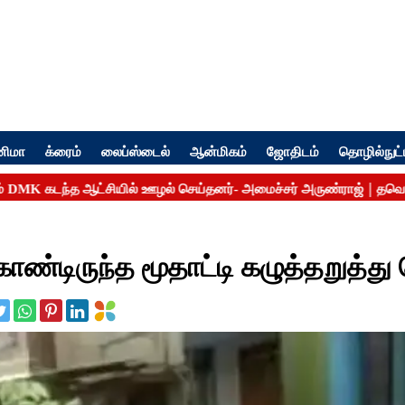
னிமா
க்ரைம்
லைப்ஸ்டைல்
ஆன்மிகம்
ஜோதிடம்
தொழில்நுட்
கொண்டிருந்த மூதாட்டி கழுத்தறுத்