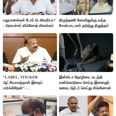
மதுபானங்கள் டோர் டெலிவரியா?
திருத்தணி கோவிலுக்கு வந்த
- அமைச்சர் விக்னேஷ் விளக்கம்
சேகர்பாபு கார் தடுத்து நிறுத்தம்
“LABEL, STICKER
இன்ஸ்டா தோழியை கடத்தி
ஆட்சியாகத்தான் இதைப்
வன்கொடுமை செய்த இளைஞர்-
பார்க்கிறேன்”-
உணவு ஆர்டர் செய்து சிக்கினான்
எம்.ஆர்.கே.பன்னீர்செல்வம்