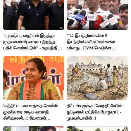
"முடிஞ்சா, தைரியம் இருந்தா
“14 இயந்திரங்களில் 5
முதலமைச்சர் வாயை திறந்து
இயந்திரங்களில் பிரச்சனை
பதில் சொல்லட்டும்" - உதயநிதி
உள்ளது.. EVM மெஷினே
ஸ்டாலின்
பிரச்சனையா இருக்கு”- என்.ஆர்.
இளங்கோ
'கத்தி' பட வசனத்தை சொல்லி
திட்டங்களுக்கு 'வெற்றி' லேபிள்
முதல்வரை சாடிய வானதி
ஒட்டினால் மட்டுமே போதுமா? -
சீனிவாசன்..!: வேளாண்
மு.க.ஸ்டாலின்..!
பட்ஜெட்டுக்கு பாஜக கடும்
எதிர்ப்பு!