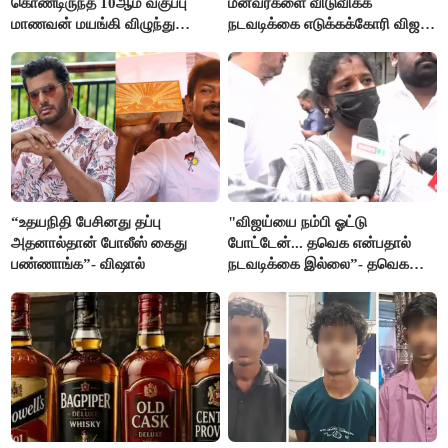
கொண்டிருந்த 10ஆம் வகுப்பு
மீனவர்களை விடுவிக்க
மாணவன் மயங்கி விழுந்து
நடவடிக்கை எடுக்கக்கோரி விஜய்
உயிரிழப்பு
கடிதம்
“உதயநிதி பேசினது தப்பு
"விஜய்யை நம்பி ஓட்டு
அதனால்தான் போலீஸ் கைது
போட்டேன்... தவெக என்பதால்
பண்ணாங்க”- விஷால்
நடவடிக்கை இல்லை”- தவெக
நிர்வாகியால் பாதிக்கப்பட்ட பெண்
கதறல்