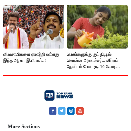
பிடிவாரண்ட்..!
பார்த்த நபர்..!
விவசாயிகளை ஏமாற்றி உள்ளது
பெண்களுக்கு குட் நியூஸ்
இந்த அரசு - இ.பி.எஸ்..!
சொன்ன அமைச்சர்... வீட்டில்
தோட்டம் போட ரூ. 10 கோடி
நிதி..!
More Sections