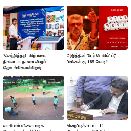
நிறைவேற்றம்!
'வெற்றித்தறி' விற்பனை
அஜித்தின் 'டேர் டெவில்' ப்ரீ-
நிலையம்- நாளை விஜய்
பிசினஸ் ரூ.185 கோடி?
தொடங்கிவைக்கிறார்
வாலிபால் விளையாடிக்
சிறைபிடிக்கப்பட்ட 11