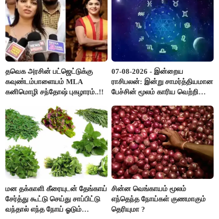
தவெக அரசின் பட்ஜெட்டுக்கு
07-08-2026 - இன்றைய
கவுண்டம்பாளையம் MLA
ராசிபலன்: இன்று சாமர்த்தியமான
கனிமொழி சந்தோஷ் புகழாரம்..!!
பேச்சின் மூலம் காரிய வெற்றி
உண்டாகும். அடுத்தவரை நம்பி
பொறுப்புகளை ஒப்படைப்பதில்
கவனம் தேவை..!
மன தக்காளி கீரையுடன் தேங்காய்
சின்ன வெங்காயம் மூலம்
சேர்த்து கூட்டு செய்து சாப்பிட்டு
எந்தெந்த நோய்கள் குணமாகும்
வந்தால் எந்த நோய் ஓடும்
தெரியுமா ?