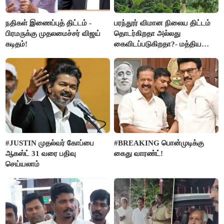
நதிகள் இணைப்புத் திட்டம் -
பரந்தூர் விமான நிலைய திட்டம்
பிரமருக்கு முதலமைச்சர் விஜய்
தொடர்கிறதா அல்லது
கடிதம்!
கைவிடப்படுகிறதா?- மத்திய
அரசு விளக்கம்
#JUSTIN முதல்வர் கோப்பை
#BREAKING பொன்முடிக்கு
ஆகஸ்ட் 31 வரை பதிவு
கைது வாரண்ட்!
செய்யலாம்