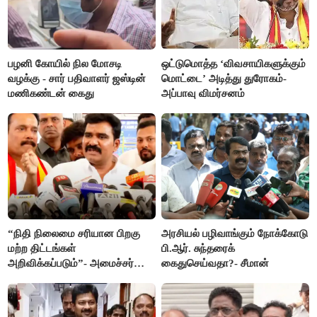
பழனி கோயில் நில மோசடி
ஒட்டுமொத்த ‘விவசாயிகளுக்கும்
வழக்கு - சார் பதிவாளர் ஜஸ்டின்
மொட்டை’ அடித்து துரோகம்-
மணிகண்டன் கைது
அப்பாவு விமர்சனம்
“நிதி நிலைமை சரியான பிறகு
அரசியல் பழிவாங்கும் நோக்கோடு
மற்ற திட்டங்கள்
பி.ஆர். சுந்தரைக்
அறிவிக்கப்படும்”- அமைச்சர்
கைதுசெய்வதா?- சீமான்
நிர்மல்குமார் விளக்கம்