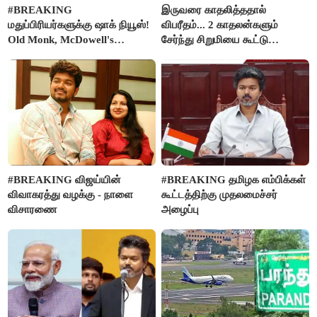
#BREAKING
இருவரை காதலித்ததால்
மதுப்பிரியர்களுக்கு ஷாக் நியூஸ்!
விபரீதம்... 2 காதலன்களும்
Old Monk, McDowell's
சேர்ந்து சிறுமியை கூட்டு
மதுபானங்களை விற்பனை செய்ய
வன்கொடுமை செய்து கொலை
FSSAI தடை
செய்த கொடூரம்
#BREAKING விஜய்யின்
#BREAKING தமிழக எம்பிக்கள்
விவாகரத்து வழக்கு - நாளை
கூட்டத்திற்கு முதலமைச்சர்
விசாரணை
அழைப்பு