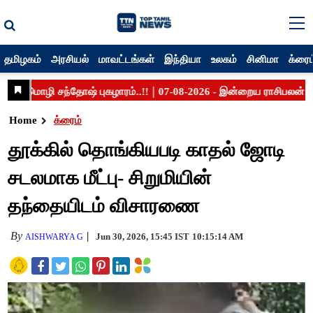
தமிழகம்
அரசியல்
மாவட்டங்கள்
இந்தியா
உலகம்
சினிமா
க்ரைம
Home
க்ரைம்
தூக்கில் தொங்கியபடி காதல் ஜோடி
சடலமாக மீட்பு- சிறுமியின்
தந்தையிடம் விசாரணை
By
Jun 30, 2026, 15:45 IST
10:15:14 AM
AISHWARYA G