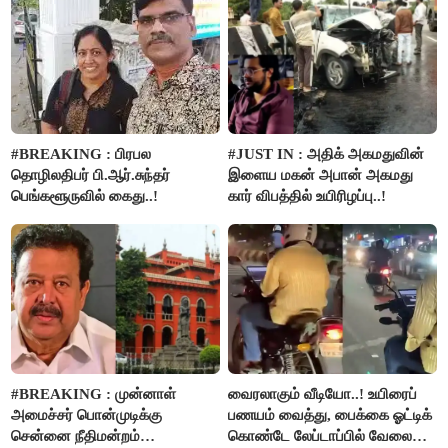
#BREAKING : பிரபல
#JUST IN : அதிக் அகமதுவின்
தொழிலதிபர் பி.ஆர்.சுந்தர்
இளைய மகன் அபான் அகமது
பெங்களூருவில் கைது..!
கார் விபத்தில் உயிரிழப்பு..!
#BREAKING : முன்னாள்
வைரலாகும் வீடியோ..! உயிரைப்
அமைச்சர் பொன்முடிக்கு
பணயம் வைத்து, பைக்கை ஓட்டிக்
சென்னை நீதிமன்றம்
கொண்டே லேப்டாப்பில் வேலை