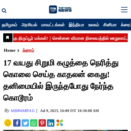
தமிழகம்
அரசியல்
மாவட்டங்கள்
இந்தியா
உலகம்
சினிமா
க்ரைம
Home
க்ரைம்
17 வயது சிறுமி கழுத்தை நெரித்து
கொலை செய்த காதலன் கைது!
தனிமையில் இருந்தபோது நேர்ந்த
கொடூரம்
By
Jul 9, 2025, 16:00 IST
10:30:08 AM
AISHWARYA G