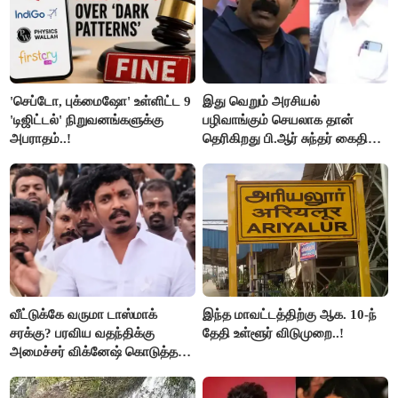
'செப்டோ, புக்மைஷோ' உள்ளிட்ட 9
இது வெறும் அரசியல்
'டிஜிட்டல்' நிறுவனங்களுக்கு
பழிவாங்கும் செயலாக தான்
அபராதம்..!
தெரிகிறது பி.ஆர் சுந்தர் கைதிற்கு
சீமான் கடும் கண்டனம்..!
வீட்டுக்கே வருமா டாஸ்மாக்
இந்த மாவட்டத்திற்கு ஆக. 10-ந்
சரக்கு? பரவிய வதந்திக்கு
தேதி உள்ளூர் விடுமுறை..!
அமைச்சர் விக்னேஷ் கொடுத்த
விளக்கம்!