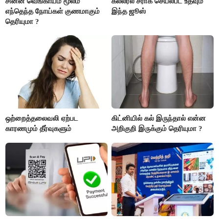
சின்ன வெங்காயம் மூலம்
கல்லீரல் சீராக செயல்பட உதவும்
எந்தெந்த நோய்கள் குணமாகும்
இந்த ஜூஸ்
தெரியுமா ?
ஒற்றைத்தலைவலி ஏற்பட
கிட்னியில் கல் இருந்தால் என்ன
காரணமும் தீர்வுகளும்
அறிகுறி இருக்கும் தெரியுமா ?