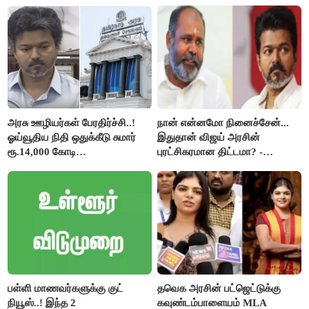
திருமாவளவனுக்கு தமிழிசை
கேள்வி..!
அரசு ஊழியர்கள் பேரதிர்ச்சி..!
நான் என்னமோ நினைச்சேன்...
ஓய்வூதிய நிதி ஒதுக்கீடு சுமார்
இதுதான் விஜய் அரசின்
ரூ.14,000 கோடி
புரட்சிகரமான திட்டமா? -
குறைக்கப்பட்டுள்ளது..!
ஆர்.பி.உதயகுமார்..!
பள்ளி மாணவர்களுக்கு குட்
தவெக அரசின் பட்ஜெட்டுக்கு
நியூஸ்..! இந்த 2
கவுண்டம்பாளையம் MLA