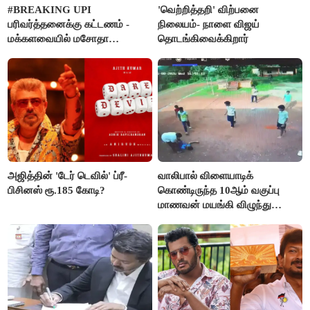
#BREAKING UPI
'வெற்றித்தறி' விற்பனை
பரிவர்த்தனைக்கு கட்டணம் -
நிலையம்- நாளை விஜய்
மக்களவையில் மசோதா
தொடங்கிவைக்கிறார்
நிறைவேற்றம்!
அஜித்தின் 'டேர் டெவில்' ப்ரீ-
வாலிபால் விளையாடிக்
பிசினஸ் ரூ.185 கோடி?
கொண்டிருந்த 10ஆம் வகுப்பு
மாணவன் மயங்கி விழுந்து
உயிரிழப்பு