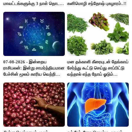
மாவட்டங்களுக்கு 3 நாள் தொடர்
கனிமொழி சந்தோஷ் புகழாரம்..!!
விடுமுறை..!
07-08-2026 - இன்றைய
மன தக்காளி கீரையுடன் தேங்காய்
ராசிபலன்: இன்று சாமர்த்தியமான
சேர்த்து கூட்டு செய்து சாப்பிட்டு
பேச்சின் மூலம் காரிய வெற்றி
வந்தால் எந்த நோய் ஓடும்
உண்டாகும். அடுத்தவரை நம்பி
தெரியுமா ?
பொறுப்புகளை ஒப்படைப்பதில்
கவனம் தேவை..!