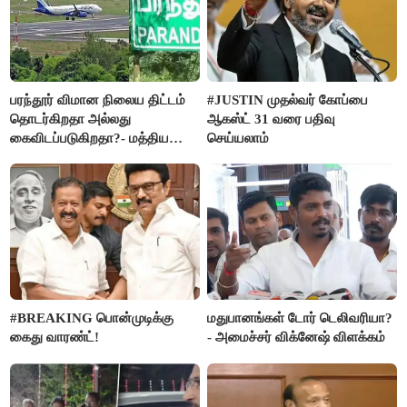
பரந்தூர் விமான நிலைய திட்டம்
#JUSTIN முதல்வர் கோப்பை
தொடர்கிறதா அல்லது
ஆகஸ்ட் 31 வரை பதிவு
கைவிடப்படுகிறதா?- மத்திய
செய்யலாம்
அரசு விளக்கம்
#BREAKING பொன்முடிக்கு
மதுபானங்கள் டோர் டெலிவரியா?
கைது வாரண்ட்!
- அமைச்சர் விக்னேஷ் விளக்கம்