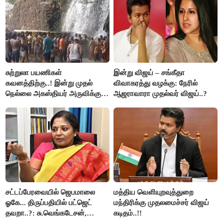
சுற்றுலா பயணிகள்
இன்று விஜய் – சங்கீதா
கவனத்திற்கு..! இன்று முதல்
விவாகரத்து வழக்கு: நேரில்
நெல்லை அகஸ்தியர் அருவிக்கு
ஆஜராவாரா முதல்வர் விஜய்..?
செல்ல தடை..!
சட்டப்பேரவையில் ஜெபமாலை
மத்திய வெளியுறவுத்துறை
ஓகே... திருப்பதியில் பட்ஜெட்
மந்திரிக்கு முதலமைச்சர் விஜய்
தவறா..?: சு.வெங்கடேசன்,
கடிதம்..!!