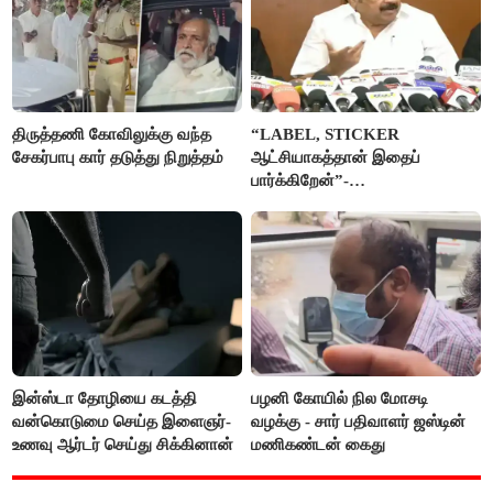
திருத்தணி கோவிலுக்கு வந்த
“LABEL, STICKER
சேகர்பாபு கார் தடுத்து நிறுத்தம்
ஆட்சியாகத்தான் இதைப்
பார்க்கிறேன்”-
எம்.ஆர்.கே.பன்னீர்செல்வம்
இன்ஸ்டா தோழியை கடத்தி
பழனி கோயில் நில மோசடி
வன்கொடுமை செய்த இளைஞர்-
வழக்கு - சார் பதிவாளர் ஜஸ்டின்
உணவு ஆர்டர் செய்து சிக்கினான்
மணிகண்டன் கைது