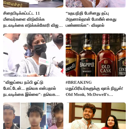
சிறைபிடிக்கப்பட்ட 11
“உதயநிதி பேசினது தப்பு
மீனவர்களை விடுவிக்க
அதனால்தான் போலீஸ் கைது
நடவடிக்கை எடுக்கக்கோரி விஜய்
பண்ணாங்க”- விஷால்
கடிதம்
"விஜய்யை நம்பி ஓட்டு
#BREAKING
போட்டேன்... தவெக என்பதால்
மதுப்பிரியர்களுக்கு ஷாக் நியூஸ்!
நடவடிக்கை இல்லை”- தவெக
Old Monk, McDowell's
நிர்வாகியால் பாதிக்கப்பட்ட பெண்
மதுபானங்களை விற்பனை செய்ய
கதறல்
FSSAI தடை