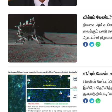
விக்ரம் லேண்ட
நிலவை ஆய்வு செய
வைக்கும் பணி ந
ஆராய்ச்சி நிறு
விக்ரம் லேண்டரை
நிலவின் மேற்பரப்ப
இஸ்ரோ தெரிவித்
துருவத்தில் ஆய்வ