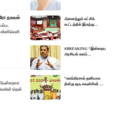
நோய் குணமாகும்
தெரியுமா ?
ஸ்ரோ தகவல்
அனைத்துக் கட்சிக்
கூட்டத்தில் இருந்து
யல்பட
எதிர்க்கட்சிகள்
் விண்வெளி
கூண்அடோடு வெளிநடப்பு
#BREAKING “இன்றைய
அரசியல் களம்
சீர்கெட்டுவிட்டது...
தேர்தல் அரசியலில்
இருந்து விலகுகிறேன்”-
சித்தராமையா
“காங்கிரசால் தனியாக
ப்பியுள்ளதாக
நின்று ஒரு கவுன்சிலர் கூட
ிலவின் தென்
ஆக முடியாது”-
அன்புமணி விமர்சனம்