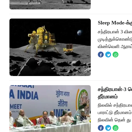
Sleep Mode-க்க
சந்திரயான் 3 வி
முடித்துக்கொண்ட
விண்வெளி ஆராய்
சந்திரயான்-3 வ
தீர்மானம்
நிலவில் சந்திரயா
பாராட்டு தீர்மா
நிலவின் தென் து