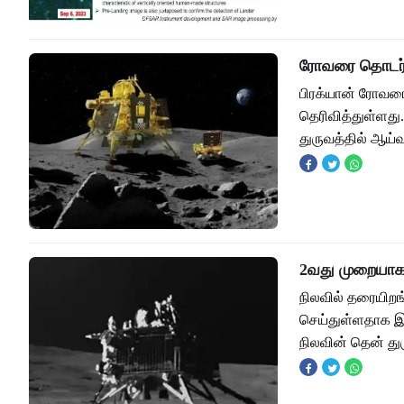
ரோவரை தொடர்ந்
பிரக்யான் ரோவரை
தெரிவித்துள்ளத
துருவத்தில் ஆய்
2வது முறையாக 
நிலவில் தரையிறங
செய்துள்ளதாக இ
நிலவின் தென் து