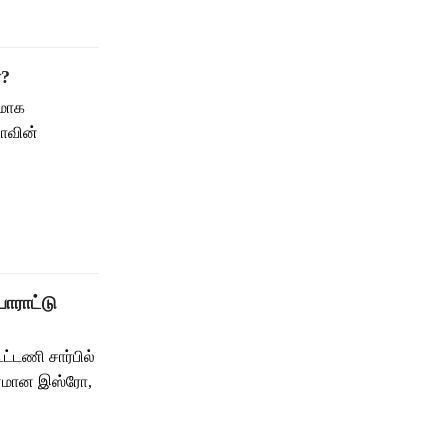
ா?
ரமாக
யாவின்
பாராட்டு
ட்டணி சார்பில்
ுவனமான இஸ்ரோ,