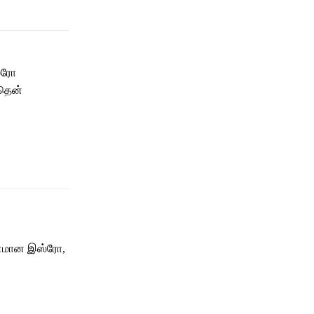
ஸ்ரோ
 தென்
வனமான இஸ்ரோ,