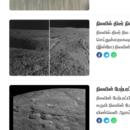
நிலவில் திடீர் 
நிலவில் திடீர் ந
செய்துள்ளதாகவும
(இஸ்ரோ) நிலவின
நிலவின் மேற்பர
நிலவின் மேற்பரப
கருவி நிலவின் மே
விண்வெளி ஆராய்