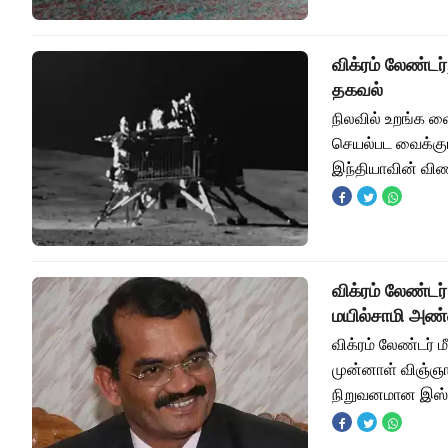
விக்ரம் லேண்ட
தகவல்
நிலவில் உறங்க வை
செயல்பட வைக்கும
இந்தியாவின் வி
விக்ரம் லேண்டர
மயில்சாமி அ
விக்ரம் லேண்டர்
முன்னாள் விஞ்ஞா
நிறுவனமான இஸ்ர