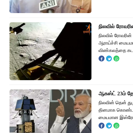
நிலவில் ரோவரி
நிலவில் ரோவரின
ஆராய்ச்சி மையம
விண்கலத்தை கடந்
ஆகஸ்ட் 23ம் த
நிலவின் தென் து
தினமாக கொண்டாடப
மையமான இஸ்ரோ,