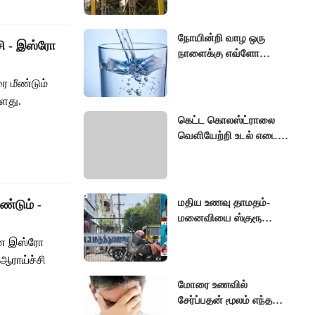
நோயின்றி வாழ ஒரு
சி - இஸ்ரோ
நாளைக்கு எவ்ளோ
தண்ணீர் குடிக்கணும்
ை மீண்டும்
தெரியுமா ?
ளது.
கெட்ட கொலஸ்ட்ராலை
வெளியேற்றி உடல் எடை
குறைக்க உதவும் இந்த
விதை
மதிய உணவு தாமதம்-
ண்டும் -
மனைவியை ஸ்குரூ
டிரைவரால் குத்திக்
 என இஸ்ரோ
கொலை செய்த கணவர்
ஆராய்ச்சி
மோரை உணவில்
சேர்ப்பதன் மூலம் எந்த