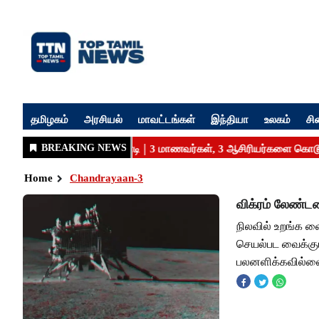
தமிழகம்
அரசியல்
மாவட்டங்கள்
இந்தியா
உலகம்
சி
Home
Chandrayaan-3
விக்ரம் லேண்டர
நிலவில் உறங்க வை
செயல்பட வைக்கும
பலனளிக்கவில்லை