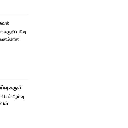
தகவல்
்ள கருவி பதிவு
றுவனம்மான
ய்வு கருவி
ிவியல் ஆய்வு
ாவின்