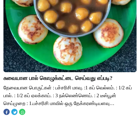
சுவையான பால் கொழுக்கட்டை செய்வது எப்படி?
தேவையான பொருட்கள் : பச்சரிசி மாவு. :1 கப் வெல்லம். : 1/2 கப்
பால். : 1/2 கப் ஏலக்காய். : 3 நல்லெண்ணெய். : 2 டீஸ்பூன்
செய்முறை : 1.பச்சரிசி மாவில் ஒரு தேக்கரண்டியளவு
நல்லெண்ணெய் ஊற்றி நன்றாக கலந்து அத