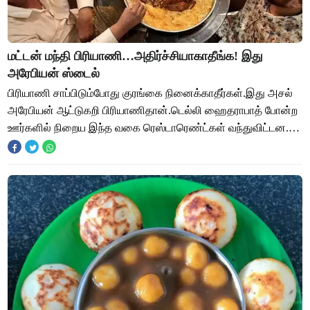
மட்டன் மந்தி பிரியாணி…அதிர்ச்சியாகாதீங்க! இது
அரேபியன் ஸ்டைல்
பிரியாணி சாப்பிடும்போது குரங்கை நினைக்காதீர்கள்.இது அசல்
அரேபியன் ஆட்டுகறி பிரியாணிதான்.டெல்லி ஹைதராபாத் போன்ற
ஊர்களில் நிறைய இந்த வகை ரெஸ்டாரெண்ட்கள் வந்துவிட்டன.
பிரியாணி சாப்பிடும்போது குரங்கை நின