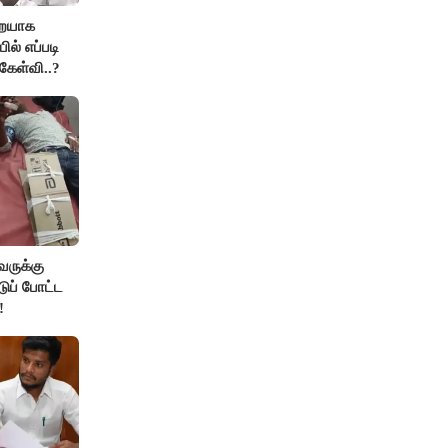
றையாக
ில் எப்படி
கேள்வி..?
வருக்கு
டுப் போட்ட
!