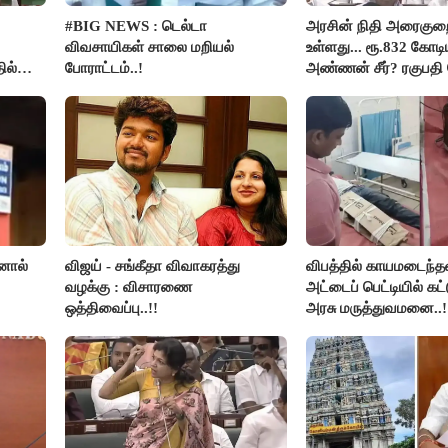
#BIG NEWS : டெல்டா
அரசின் நிதி அரைகு
விவசாயிகள் சாலை மறியல்
உள்ளது... ரூ.832 கோடிய
ில்
போராட்டம்..!
அண்ணன் சீர்? ரகுபதி 
னால்
விஜய் - சங்கீதா விவாகரத்து
விபத்தில் காயமடைந்த
வழக்கு : விசாரணை
அட்டைப் பெட்டியில் கட்
ஒத்திவைப்பு..!!
அரசு மருத்துவமனை..!