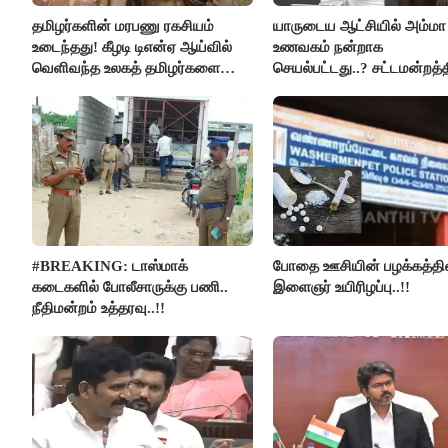
தமிழர்களின் மரபணு ரகசியம்
யாருடைய ஆட்சியில் அம்மா
உடைந்தது! கீழடி டிஎன்ஏ ஆய்வில்
உணவகம் நன்றாக
வெளிவந்த உலகத் தமிழர்களை
செயல்பட்டது..? சட்டமன்றத்த
மெய்சிலிர்க்க வைக்கும் உண்மை!
நடந்த காரசார விவாதம்..!
#BREAKING: டாஸ்மாக்
போதை ஊசியின் பழக்கத்தி
கடைகளில் போலீசாருக்கு பணி..
இளைஞர் உயிரிழப்பு..!!
நீதிமன்றம் உத்தரவு..!!