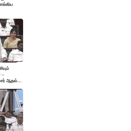
ாங்கிய
ியும்
 –
்சர் ஆதவ்
ு!