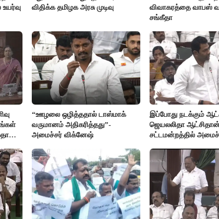
 உயர்வு
விதிக்க தமிழக அரசு முடிவு
விவாகரத்தை வாபஸ் வ
சங்கீதா
ிவு
“ஊழலை ஒழித்ததால் டாஸ்மாக்
இப்போது நடக்கும் ஆட்ச
ங்கள்
வருமானம் அதிகரித்தது”-
ஜெயலலிதா ஆட்சிதான்
லதா
அமைச்சர் விக்னேஷ்
சட்டமன்றத்தில் அமைச
அர்ஜுனா அதிரடி பேச்ச