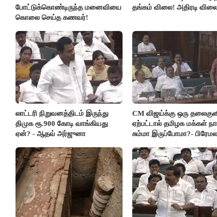
போட்டுக்கொண்டிருந்த மனைவியை
தங்கம் விலை! அதிரடி விலை
கொலை செய்த கணவர்!
லாட்டரி நிறுவனத்திடம் இருந்து
CM விஜய்க்கு ஒரு தலைகுன
திமுக ரூ.900 கோடி வாங்கியது
ஏற்பட்டால் தமிழக மக்கள் நா
ஏன்? - ஆதவ் அர்ஜுனா
சும்மா இருப்போமா?- பிரேம
விஜயகாந்த்