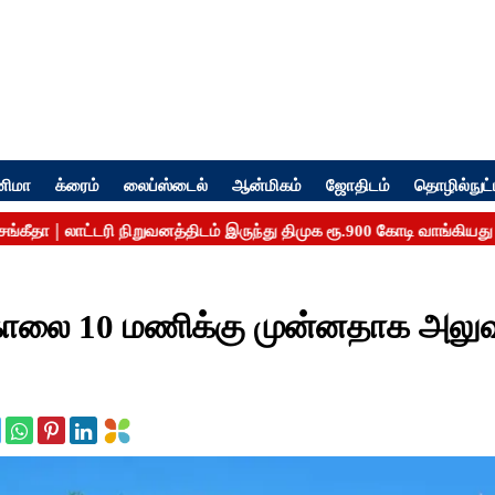
னிமா
க்ரைம்
லைப்ஸ்டைல்
ஆன்மிகம்
ஜோதிடம்
தொழில்நுட்
 காலை 10 மணிக்கு முன்னதாக அலு