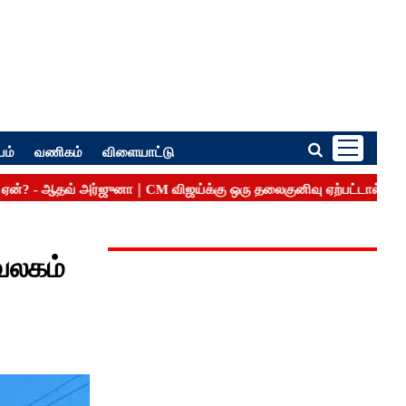
பம்
வணிகம்
விளையாட்டு
வலகம்