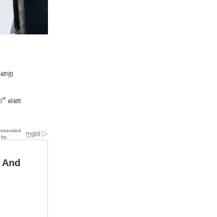
துறை
ம்” என