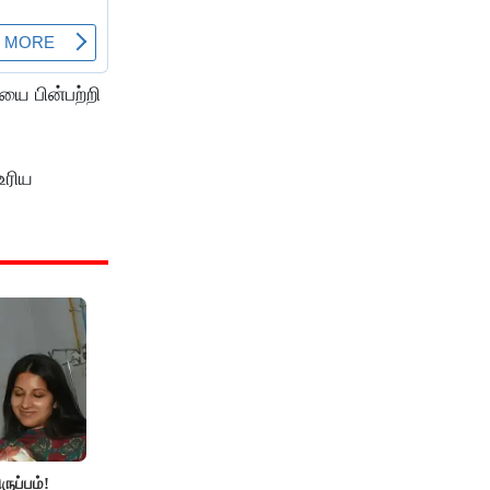
யை பின்பற்றி
உரிய
ுப்பம்!