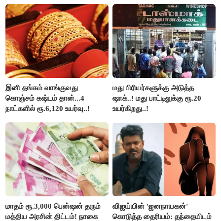
கூட்டத்தில் நிச்சயம்
புறக்கணிப்பு..!
பங்கேற்பார்கள் - மாணிக்கம்
தாகூர்..!!
இனி தங்கம் வாங்குவது
மது பிரியர்களுக்கு அடுத்த
கொஞ்சம் கஷ்டம் தான்...4
ஷாக்..! மது பாட்டிலுக்கு ரூ.20
நாட்களில் ரூ.6,120 உயர்வு..!
உயர்கிறது..!
மாதம் ரூ.3,000 பென்ஷன் தரும்
விஜய்யின் 'ஜனநாயகன்'
மத்திய அரசின் திட்டம்! நாகை
கொடுத்த தைரியம்: தந்தையிடம்