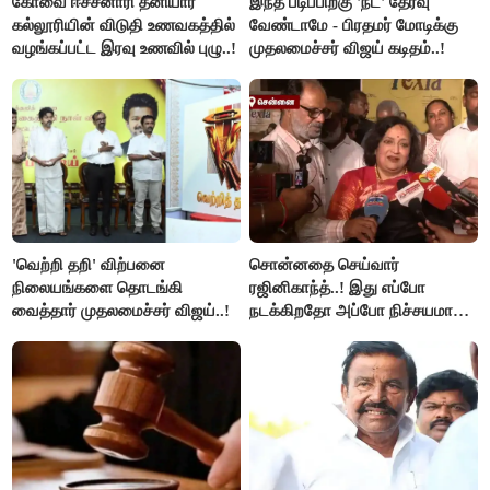
கோவை ஈச்சனாரி தனியார்
இந்த படிப்பிற்கு 'நீட்' தேர்வு
கல்லூரியின் விடுதி உணவகத்தில்
வேண்டாமே - பிரதமர் மோடிக்கு
வழங்கப்பட்ட இரவு உணவில் புழு..!
முதலமைச்சர் விஜய் கடிதம்..!
'வெற்றி தறி' விற்பனை
சொன்னதை செய்வார்
நிலையங்களை தொடங்கி
ரஜினிகாந்த்..! இது எப்போ
வைத்தார் முதலமைச்சர் விஜய்..!
நடக்கிறதோ அப்போ நிச்சயமாக
ரஜினி ₹1 கோடி தருவார் - லதா
ரஜினிகாந்த்..!