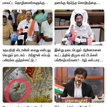
மாவட்ட தொழிலாளர்களுக்கு
தனக்கு நேர்ந்த கொடூரத்தை
ஆட்சியர் வெளியிட்ட சூப்பர்
கூறிய சிறுமி!
செய்தி!
உதயநிதி ஸ்டாலின் கைது என்பது
இன்று நடைபெறும் ஆலோசனை
வெறும் நாடகம் - அர்ஜுன் சம்பத்
கூட்டத்தில் திமுக எம்.பி.க்கள்
பகிரங்க குற்றச்சாட்டு..!
பங்கேற்பார்களா?- ஆர்.எஸ்.பாரதி
விளக்கம்..!