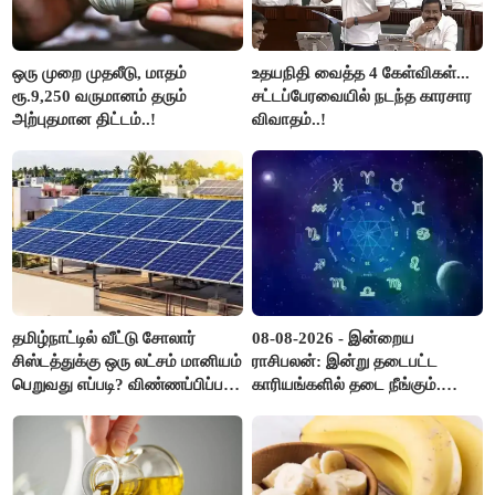
ஒரு முறை முதலீடு, மாதம்
உதயநிதி வைத்த 4 கேள்விகள்...
ரூ.9,250 வருமானம் தரும்
சட்டப்பேரவையில் நடந்த காரசார
அற்புதமான திட்டம்..!
விவாதம்..!
தமிழ்நாட்டில் வீட்டு சோலார்
08-08-2026 - இன்றைய
சிஸ்டத்துக்கு ஒரு லட்சம் மானியம்
ராசிபலன்: இன்று தடைபட்ட
பெறுவது எப்படி? விண்ணப்பிப்பது
காரியங்களில் தடை நீங்கும்.
எப்படி?
பணவரத்து எதிர்பார்த்தபடி
இருக்கும். ஆன்மீக எண்ணம்
அதிகரிக்கும்..!