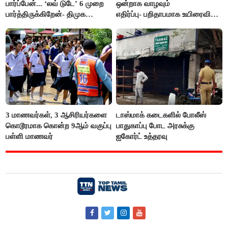
பார்ப்பேன்... ‘லவ் டுடே’ 6 முறை
ஒன்றாக வாழவும்
பார்த்திருக்கிறேன்- திமுக
எதிர்ப்பு- பறிதாபமாக உயிரைவிட்ட
எம்.எல்.ஏ.நெகிழ்ச்சி
ஜோடி
3 மாணவர்கள், 3 ஆசிரியர்களை
டாஸ்மாக் கடைகளில் போலீஸ்
கொடூரமாக கொன்ற 9ஆம் வகுப்பு
பாதுகாப்பு போட அரசுக்கு
பள்ளி மாணவர்
ஐகோர்ட் உத்தரவு