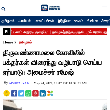
தமிழகம்
அரசியல்
மாவட்டங்கள்
இந்தியா
உலகம்
சினிமா
க்ரைம
Home
தமிழகம்
திருவண்ணாமலை கோவிலில்
பக்தர்கள் விரைந்து வழிபாடு செய்ய
ஏற்பாடு: அமைச்சர் ரமேஷ்
By
May 24, 2026, 16:07 IST
10:37:31 AM
AISHWARYA G