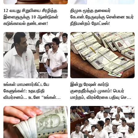
12 வயது சிறுமியை சீரழித்த
திமுக மூத்த தலைவர்
இளைஞருக்கு 10 ஆண்டுகள்
கே.என்.நேருவுக்கு சென்னை உயர்
கடுங்காவல் தண்டனை!
நீதிமன்றம் நோட்டீஸ்!
உங்கள் மாமனார்கிட்டயே
இன்று ரேஷன் கார்டு
கேளுங்கள்!: உதயநிதி
குறைதீர்க்கும் முகாம்! பெயர்
விமர்சனம்... உடனே "உங்கள்
மாற்றம், விரல்ரேகை பதிவு செய்ய
அப்பாவிடம் கேளுங்கள்" என
அரிய வாய்ப்பு!
ஆதவ் அர்ஜுனா பதிலடி!