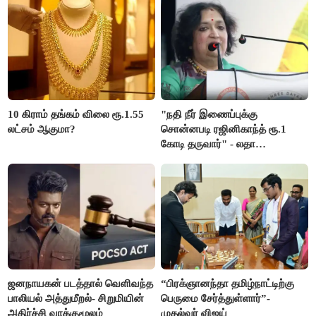
10 கிராம் தங்கம் விலை ரூ.1.55
"நதி நீர் இணைப்புக்கு
லட்சம் ஆகுமா?
சொன்னபடி ரஜினிகாந்த் ரூ.1
கோடி தருவார்" - லதா
ரஜினிகாந்த்
ஜனநாயகன் படத்தால் வெளிவந்த
“பிரக்ஞானந்தா தமிழ்நாட்டிற்கு
பாலியல் அத்துமீறல்- சிறுமியின்
பெருமை சேர்த்துள்ளார்”-
அதிர்ச்சி வாக்குமூலம்
முதல்வர் விஜய்