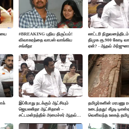
ரியை
#BREAKING புதிய திருப்பம்!
லாட்டரி நிறுவனத்திடம்
விவாகரத்தை வாபஸ் வாங்கிய
திமுக ரூ.900 கோடி வா
சங்கீதா
ஏன்? - ஆதவ் அர்ஜுன
ாக்
இப்போது நடக்கும் ஆட்சியும்
தமிழர்களின் மரபணு ர
ஜெயலலிதா ஆட்சிதான் –
உடைந்தது! கீழடி டிஎன்
சட்டமன்றத்தில் அமைச்சர் ஆதவ்
வெளிவந்த உலகத் தமி
அர்ஜுனா அதிரடி பேச்சு!
மெய்சிலிர்க்க வைக்கு