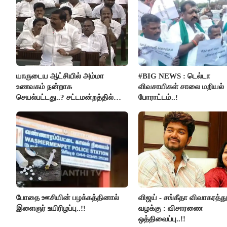
யாருடைய ஆட்சியில் அம்மா
#BIG NEWS : டெல்டா
உணவகம் நன்றாக
விவசாயிகள் சாலை மறியல்
செயல்பட்டது..? சட்டமன்றத்தில்
போராட்டம்..!
நடந்த காரசார விவாதம்..!
போதை ஊசியின் பழக்கத்தினால்
விஜய் - சங்கீதா விவாகரத்து
இளைஞர் உயிரிழப்பு..!!
வழக்கு : விசாரணை
ஒத்திவைப்பு..!!