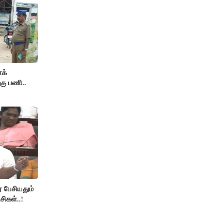
க்
கு பணி..
் பேசியதும்
சிகள்..!