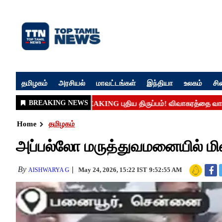
தமிழகம்
அரசியல்
மாவட்டங்கள்
இந்தியா
உலகம்
சி
Home
தமிழகம்
அப்பல்லோ மருத்துவமனையில் மின்
By
May 24, 2026, 15:22 IST
9:52:55 AM
AISHWARYA G