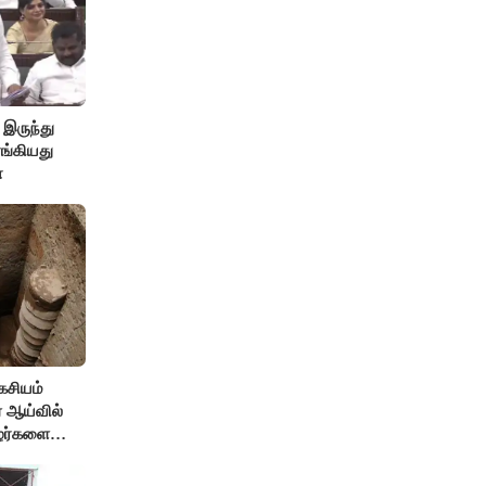
 இருந்து
ங்கியது
ா
கசியம்
ஏ ஆய்வில்
ழர்களை
ம் உண்மை!