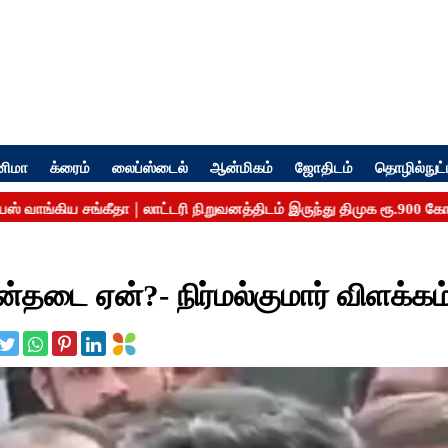
னிமா
க்ரைம்
லைப்ஸ்டைல்
ஆன்மிகம்
ஜோதிடம்
தொழில்நுட்
தடை ஏன்?- நிர்மல்குமார் விளக்கம