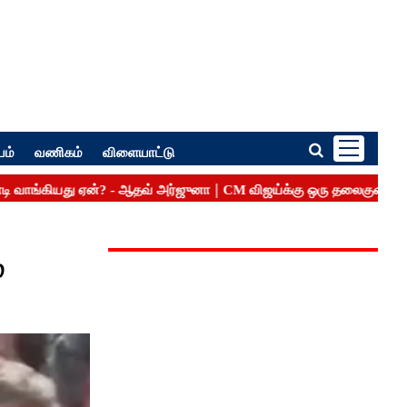
பம்
வணிகம்
விளையாட்டு
்