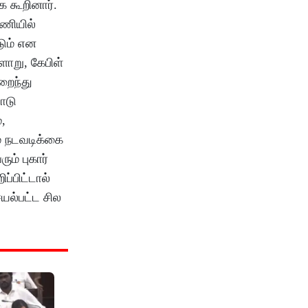
 கூறினார்.
பணியில்
ும் என
ளாறு, கேபிள்
றைந்து
பாடு
,
் நடவடிக்கை
ம் புகார்
்பிட்டால்
ெயல்பட்ட சில