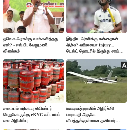
தவெக அரசுக்கு வாக்களித்தது
இந்திய அணிக்கு என்னதான்
ஏன்? - எஸ்.பி. வேலுமணி
ஆச்சு? வரிசையா Injury...
விளக்கம்
டெஸ்ட் தொடரில் இருந்து சாய்
சுதர்சனும் விலகல்
சமையல் எரிவாயு சிலிண்டர்
மகாராஷ்டிராவில் அதிர்ச்சி!
பெறுவோருக்கு eKYC கட்டாயம்
பாராமதி அருகே
என அறிவிப்பு
விபத்துக்குள்ளான தனியார்
பயிற்சி விமானம்