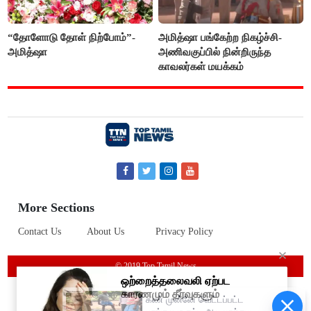
“தோளோடு தோள் நிற்போம்”-
அமித்ஷா பங்கேற்ற நிகழ்ச்சி-
அமித்ஷா
அணிவகுப்பில் நின்றிருந்த
காவலர்கள் மயக்கம்
More Sections
Contact Us
About Us
Privacy Policy
© 2019 Top Tamil News
கண் முன்னே வெட்டப்பட்ட