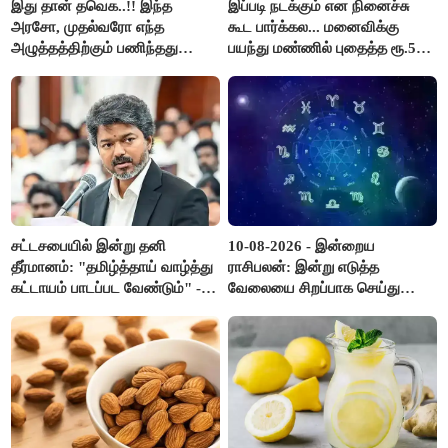
இது தான் தவெக..!! இந்த
இப்படி நடக்கும் என நினைச்சு
அரசோ, முதல்வரோ எந்த
கூட பார்க்கல... மனைவிக்கு
அழுத்தத்திற்கும் பணிந்தது
பயந்து மண்ணில் புதைத்த ரூ.5
கிடையாது; அமைச்சர்
லட்சம்; கடைசியில் நடந்தது...
அருண்ராஜ்..!
சட்டசபையில் இன்று தனி
10-08-2026 - இன்றைய
தீர்மானம்: "தமிழ்த்தாய் வாழ்த்து
ராசிபலன்: இன்று எடுத்த
கட்டாயம் பாடப்பட வேண்டும்" -
வேலையை சிறப்பாக செய்து
முதல்வர் விஜய் முன்மொழிகிறார்!
முடித்து நற்பெயர் பெறுவீர்கள்.
அதே நேரத்தில் கூடுதலாக
உழைக்க வேண்டி இருக்கும்..!