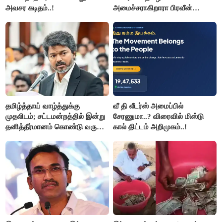
அவசர கடிதம்..!
அமைச்சராகிறாரா பிரவீன்
சக்ரவர்த்தி..?
தமிழ்த்தாய் வாழ்த்துக்கு
வீ தி லீடர்ஸ் அமைப்பில்
முதலிடம்; சட்டமன்றத்தில் இன்று
சேரணுமா..? விரைவில் மிஸ்டு
தனித்தீர்மானம் கொண்டு வரும்
கால் திட்டம் அறிமுகம்..!
முதல் அமைச்சர் விஜய்.!!