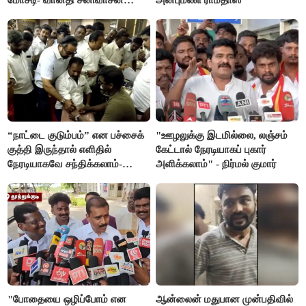
கண்டனம்
“நாட்டை குடும்பம்” என பச்சைக்
"ஊழலுக்கு இடமில்லை, லஞ்சம்
குத்தி இருந்தால் எளிதில்
கேட்டால் நேரடியாகப் புகார்
நேரடியாகவே சந்திக்கலாம்-
அளிக்கலாம்" - நிர்மல் குமார்
சரத்குமார்
"போதையை ஒழிப்போம் என
ஆன்லைன் மதுபான முன்பதிவில்